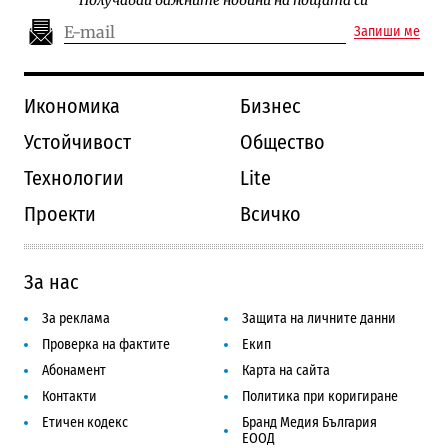
Получавай важните новини на пощата си
Запиши ме
Икономика
Бизнес
Устойчивост
Общество
Технологии
Lite
Проекти
Всичко
За нас
За реклама
Защита на личните данни
Проверка на фактите
Екип
Абонамент
Карта на сайта
Контакти
Политика при коригиране
Етичен кодекс
Бранд Медия България
ЕООД