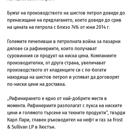
Бумът на производството на шистов петрол доведе до
пренасищане на предлагането, което доведе до срив
на цената на петрола с близо 74% от юни 2014 г.
Големите печеливши в петролната война за пазарни
дялове са рафинериите, които получават
суровинния си продукт на ниска цена. Компаниите
производителки, от друга страна, увеличават
производството от кладенците си с по-богати
находища на шистов петрол и успяват да договорят
по-ниски цени на доставка.
„Рафинирането е едно от най-добрите места в
момента. Рафинериите разполагат с лукса на ниските
цени и голямото търсене на техните продукти“, твърди
Карл Лари, главен ръководител на нефт и газ за Frost
& Sullivan LP в Хюстън.