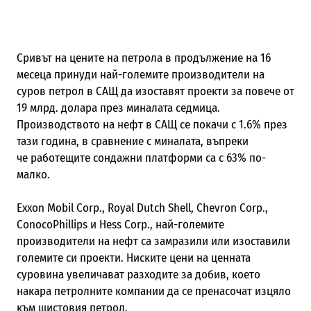
Сривът на цените на петрола в продължение на 16
месеца принуди най-големите производители на
суров петрол в САЩ да изоставят проекти за повече от
19 млрд. долара през миналата седмица.
Производството на нефт в САЩ се покачи с 1.6% през
тази година, в сравнение с миналата, въпреки
че работещите сондажни платформи са с 63% по-
малко.
Exxon Mobil Corp., Royal Dutch Shell, Chevron Corp.,
ConocoPhillips и Hess Corp., най-големите
производители на нефт са замразили или изоставили
големите си проекти. Ниските цени на ценната
суровина увеличават разходите за добив, което
накара петролните компании да се пренасочат изцяло
към шистовия петрол.