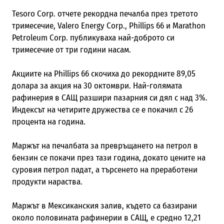
Tesoro Corp. отчете рекордна печалба през третото
тримесечие, Valero Energy Corp., Phillips 66 и Marathon
Petroleum Corp. публикуваха най-доброто си
тримесечие от три години насам.
Акциите на Phillips 66 скочиха до рекордните 89,05
долара за акция на 30 октомври. Най-голямата
рафинерия в САЩ разшири пазарния си дял с над 3%.
Индексът на четирите дружества се е покачил с 26
процента на година.
Маржът на печалбата за превръщането на петрол в
бензин се покачи през тази година, докато цените на
суровия петрол падат, a търсенето на преработени
продукти нараства.
Маржът в Мексиканския залив, където са базирани
около половината рафинерии в САЩ, е средно 12,21