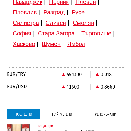
Пазарджик
|
Перник
|
Плевен
|
Пловдив
|
Разград
|
Русе
|
Силистра
|
Сливен
|
Смолян
|
София
|
Стара Загора
|
Търговище
|
Хасково
|
Шумен
|
Ямбол
EUR/TRY
55.1300
0.0181
EUR/USD
1.1600
0.8660
ПОСЛЕДНИ
НАЙ-ЧЕТЕНИ
ПРЕПОРЪЧАНИ
Регулации
Градоустройство
Градоустройство