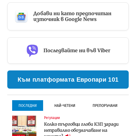
Добави ни като предпочитан
източник в Google News
Последвайте ни във Viber
Към платформата Европари 101
ПОСЛЕДНИ
НАЙ-ЧЕТЕНИ
ПРЕПОРЪЧАНИ
Регулации
Градоустройство
Инфраструктура
Колко търговци глоби КЗП заради
Столична община избра
Проектирането на тунела под
неправилно обозначаване на
изпълнител за преместването на
Петрохан ще върви паралелно с