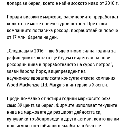
долара за барел, което е най-високото ниво от 2010 г.
Поради високите маржове, рафинериите преработват
колкото се може повече суров петрол. През юли
компаниите поставиха рекорд, преработвайки повече
от 17 млн. барела на ден.
„Следващата 2016 г. ще бъде отново силна година за
рафинериите, когато ще бъдем свидетели на нови
рекордни нива в преработването на суров петрол“,
заяви Харолд Йорк, вицепрезидент на
научноизследователската консултантската компания
Wood Mackenzie Ltd. Margins в интервю в Хюстън.
Преди по-малко от четири години маржовете бяха
само 39 цента за барел. Фирмите използват текущите
нива на маржовете да разширят дейността си,
купувайки тръбопроводи и други активи, които ще им
подсигурят по-стабилни печалби за в бъдеще.