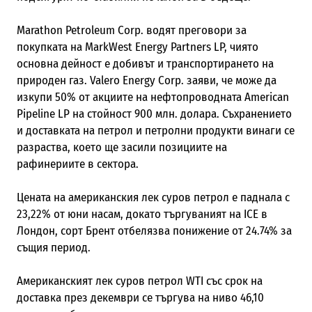
Marathon Petroleum Corp. водят преговори за
покупката на MarkWest Energy Partners LP, чиято
основна дейност е добивът и транспортирането на
природен газ. Valero Energy Corp. заяви, че може да
изкупи 50% от акциите на нефтопроводната American
Pipeline LP на стойност 900 млн. долара. Съхранението
и доставката на петрол и петролни продукти винаги се
разраства, което ще засили позициите на
рафинериите в сектора.
Цената на американския лек суров петрол е паднала с
23,22% от юни насам, докато търгуваният на ICE в
Лондон, сорт Брент отбелязва понижение от 24.74% за
същия период.
Американският лек суров петрол WTI със срок на
доставка през декември се търгува на ниво 46,10