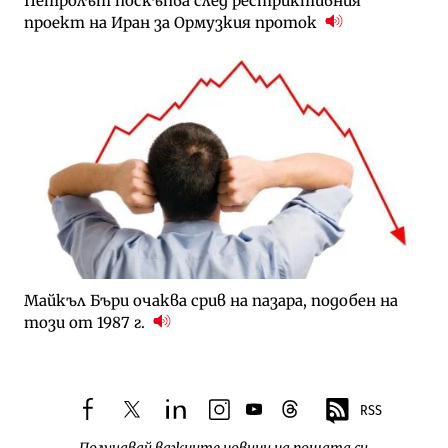
Петролът поскъпва след рестриктивния
проект на Иран за Ормузкия проток
Майкъл Бъри очаква срив на пазара, подобен на
този от 1987 г.
RSS
facebook
twitter
linkedin
instagram
youtube
threads