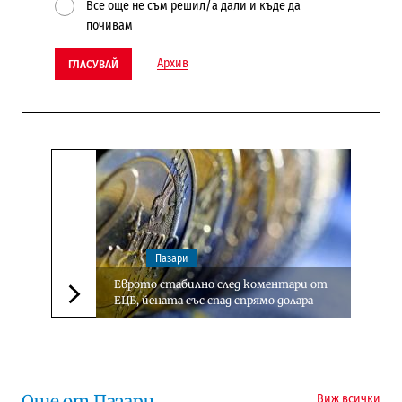
Все още не съм решил/а дали и къде да
почивам
Архив
ГЛАСУВАЙ
Пазари
Еврото стабилно след коментари от
ЕЦБ, йената със спад спрямо долара
Следваща новина
Още от Пазари
Виж всички