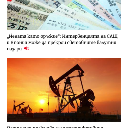
„Йената като оръжие“: Интервенцията на САЩ
и Япония може да прекрои световните валутни
пазари