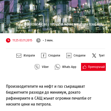
©
ECONOMIC.BG /
ПЕТРОЛНА РАФИНЕРИЯ SOUTH TEXAS FUELS
11:25 03.11.2015
~ 3 мин.
Изпрати
Сподели
Сподели
Туит
Препоръчай
Viber
Whats App
Производителите на нефт и газ съкращават
бюджетните разходи до минимум, докато
рафинериите в САЩ жънат огромни печалби от
ниските цени на петрола.