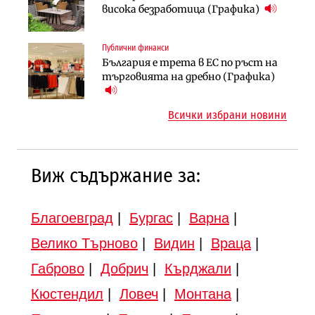
„Хювефарма“ подписа договор за
След 20 години застой: Данъчните
висока безработица (Графика)
придобиване на Euroapi Italy
оценки на имотите може да бъдат
вдигнати
Публични финанси
Инфраструктура
Инфраструктура
България е трета в ЕС по ръст на
АПИ възложи промяната на
Вторият мост над Варненското
търговията на дребно (Графика)
парцеларния план за
езеро става част от бъдещата
магистралата Русе – Велико
магистрала „Черно море“
Всички избрани новини
Търново
Виж съдържание за:
Благоевград
|
Бургас
|
Варна
|
Велико Търново
|
Видин
|
Враца
|
Габрово
|
Добрич
|
Кърджали
|
Кюстендил
|
Ловеч
|
Монтана
|