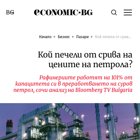
Economic.bg
Търсене
Смяна на език
Начало
Бизнес
Пазари
Кой печели от срива на цените на петрола?
Кой печели от срива на
цените на петрола?
Рафинериите работят на 101% от
капацитета си в преработването на суров
петрол, сочи анализ на Bloomberg TV Bulgaria