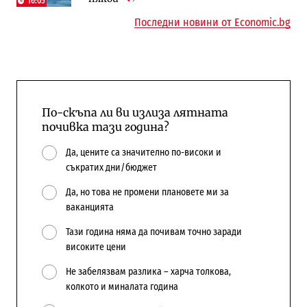
16:05
Последни новини от Economic.bg
По-скъпа ли ви излиза лятната
почивка тази година?
Да, цените са значително по-високи и
съкратих дни/бюджет
Да, но това не промени плановете ми за
ваканцията
Тази година няма да почивам точно заради
високите цени
Не забелязвам разлика – харча толкова,
колкото и миналата година