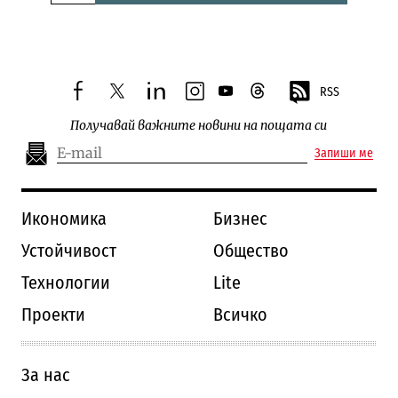
Следваща новина
RSS
facebook
twitter
linkedin
instagram
youtube
threads
Получавай важните новини на пощата си
Запиши ме
Икономика
Бизнес
Устойчивост
Общество
Технологии
Lite
Проекти
Всичко
За нас