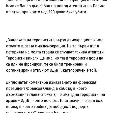
Ксавие Лапер дьо Кабан по повод атентатите в Париж
в петък, при които над 120 души бяха убити.
„Заплахата на терористите върху демокрацията я има
откакто в света има демокрация. Не за първи път
в
историята на моята страна се случват такива атентати.
Терористи винаги ще има, но тези терористи дори да
са или не французи, те са били тренирани и
организирани отвън от ИДИЛ“, категоричен е той.
Дипломатът коментира изказването на френския
президент Франсоа Оланд в събота, в което
държавният глава
спомена, че има една терористична
армия - ИДИЛ, която воюва. „Това значи , че сега има
война, в която трябва да победим“, подчерта
посланикът на Франция в
България.