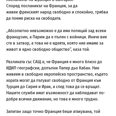
Според посла
никът на Франция
, за да
живее
френският народ
свободно и спокойно, трябва
да поеме риска на свободата.
„Абсолютно невъзможно е да има полицай зад всеки
французин, а Париж да е пълен с
войници. Иначе вие
сте в затвор, а това не е идеята, която ние имаме за
живот в едно свободно общество“, каза той.
Разликата със САЩ е, че Франция е много близо до
ИДИЛ географски, допълни Лапер дьо Кабан. Ние
живеем в свободно европейско пространство, където
хората могат да пътуват свободно от Франция към
Турция до Сирия и Ирак, а след това да се връщат.
Нашите служби имат възможност да наблюдават по-
добре всички движение, но това е много трудно.
Запитан защо точно Франция беше атакувана, той