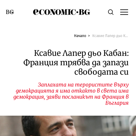
Economic.bg
Търсене
Смяна на език
Начало
Ксавие Лапер дьо Кабан: Франция трябва да запази свободата си
Ксавие Лапер дьо Кабан:
Франция трябва да запази
свободата си
Заплахата на терористите върху
демокрацията я има откакто в света има
демокрация, заяви посланикът на Франция в
Бъглария