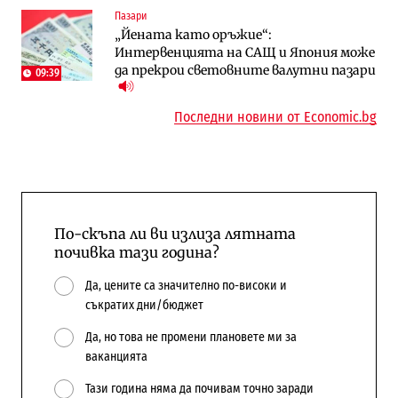
Пазари
Публични финанси
Компании
„Йената като оръжие“:
Общините вече зависят от
А1 отново е лидер при технологичните
Интервенцията на САЩ и Япония може
централната власт за 75% от
компании и системните интегратори
да прекрои световните валутни пазари
бюджетите си
09:39
Последни новини от Economic.bg
По-скъпа ли ви излиза лятната
почивка тази година?
Да, цените са значително по-високи и
съкратих дни/бюджет
Да, но това не промени плановете ми за
ваканцията
Тази година няма да почивам точно заради