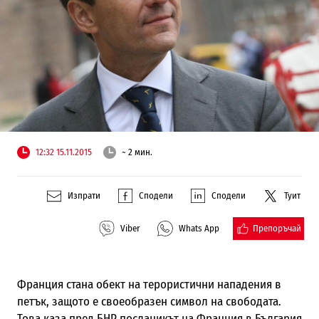
12:32 15.11.2015
~ 2 мин.
Изпрати
Сподели
Сподели
Туит
Препоръчай
Viber
Whats App
Франция стана обект на терористични
нападения в
петък, защото е своеобразен
символ на свободата.
Това каза пред БНР посланикът на Франция в България