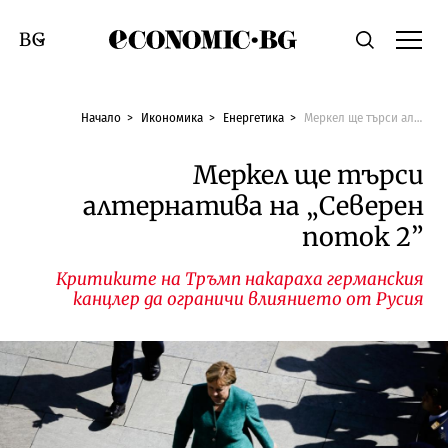
Economic.bg
Търсене
Смяна на език
Начало
Икономика
Енергетика
Меркел ще търси алтернатива на „Северен поток 2”
Меркел ще търси
алтернатива на „Северен
поток 2”
Критиките на Тръмп накараха германския
канцлер да ограничи влиянието от Русия