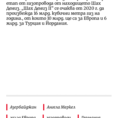
етап от газопровода от находището Шах
Дениз. „Шах Дениз ІІ” се очаква от 2020 г. да
произвежда 16 млрд. кубични метра газ на
година., от които 10 млрд. ще са за Европа и 6
млрд. за Турция и Йордания.
Азербайджан
Ангела Меркел
газ за Европа
газопроводи
Германия