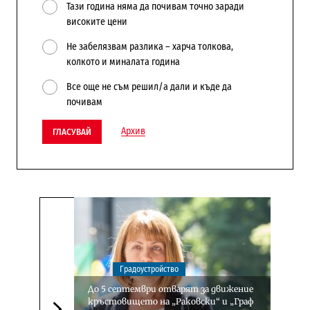
Тази година няма да почивам точно заради
високите цени
Не забелязвам разлика – харча толкова,
колкото и миналата година
Все още не съм решил/а дали и къде да
почивам
Архив
ГЛАСУВАЙ
Градоустройство
До 5 септември отварят за движение
кръстовището на „Раковски“ и „Граф