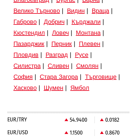
Велико Търново
|
Видин
|
Враца
|
Габрово
|
Добрич
|
Кърджали
|
Кюстендил
|
Ловеч
|
Монтана
|
Пазарджик
|
Перник
|
Плевен
|
Пловдив
|
Разград
|
Русе
|
Силистра
|
Сливен
|
Смолян
|
София
|
Стара Загора
|
Търговище
|
Хасково
|
Шумен
|
Ямбол
EUR/TRY
54.9400
0.0182
EUR/USD
1.1500
0.8670