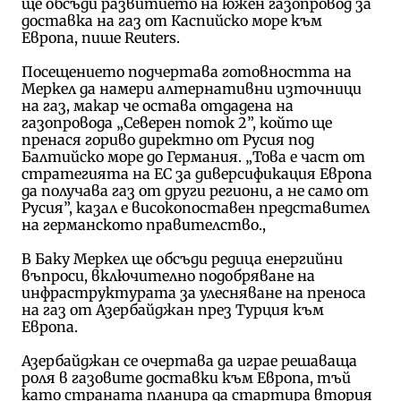
ще обсъди развитието на южен газопровод за
доставка на газ от Каспийско море към
Европа, пише Reuters.
Посещението подчертава готовността на
Меркел да намери алтернативни източници
на газ, макар че остава отдадена на
газопровода „Северен поток 2”, който ще
пренася гориво директно от Русия под
Балтийско море до Германия. „Това е част от
стратегията на ЕС за диверсификация Европа
да получава газ от други региони, а не само от
Русия”, казал е високопоставен представител
на германското правителство.,
В Баку Меркел ще обсъди редица енергийни
въпроси, включително подобряване на
инфраструктурата за улесняване на преноса
на газ от Азербайджан през Турция към
Европа.
Азербайджан се очертава да играе решаваща
роля в газовите доставки към Европа, тъй
като страната планира да стартира втория