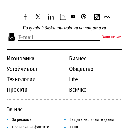
RSS
facebook
twitter
linkedin
instagram
youtube
threads
Получавай важните новини на пощата си
Запиши ме
Икономика
Бизнес
Устойчивост
Общество
Технологии
Lite
Проекти
Всичко
За нас
За реклама
Защита на личните данни
Проверка на фактите
Екип