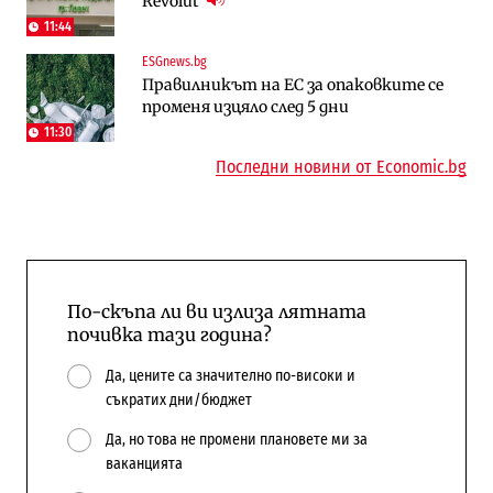
Revolut
медии обмислят да се откажат
работи с 5 блока
напълно от Google
11:44
10:12
ESGnews.bg
Публични финанси
Отрасли
Правилникът на ЕС за опаковките се
Общините вече зависят от
Жилищата в България поскъпват при
променя изцяло след 5 дни
централната власт за 75% от
намаляващо население и все повече
бюджетите си
сгради
11:30
Последни новини от Economic.bg
По-скъпа ли ви излиза лятната
почивка тази година?
Да, цените са значително по-високи и
съкратих дни/бюджет
Да, но това не промени плановете ми за
ваканцията