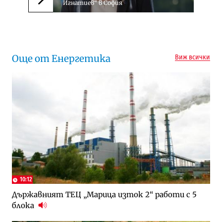
Игнатиев“ в София
Следваща новина
Още от Енергетика
Виж всички
10:12
Държавният ТЕЦ „Марица изток 2“ работи с 5
блока