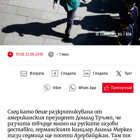
©
ECONOMIC.BG /
БТА
15:08 22.08.2018
~ 1 мин.
Изпрати
Сподели
Сподели
Туит
Препоръчай
Viber
Whats App
След като беше разкритикувана от
американския президент Доналд Тръмп, че
разчита твърде много на руските газови
доставки, германският канцлер Ангела Меркел
тази седмица ще посети Азербайджан. Там тя