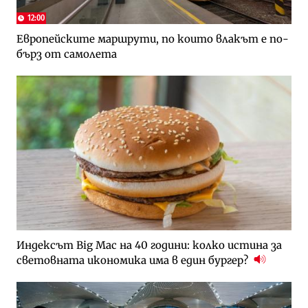
12:00
Европейските маршрути, по които влакът е по-
бърз от самолета
Индексът Big Mac на 40 години: колко истина за
световната икономика има в един бургер?