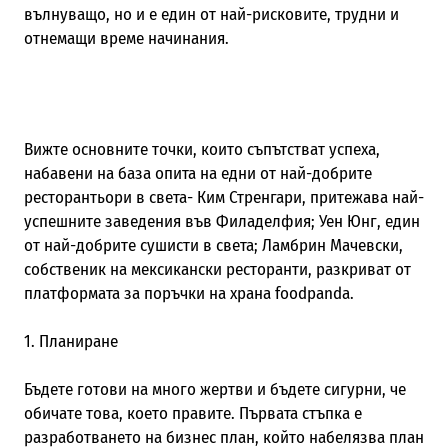
вълнуващо, но и е един от най-рисковите, трудни и
отнемащи време начинания.
Вижте основните точки, които съпътстват успеха,
набавени на база опита на едни от най-добрите
ресторантьори в света- Ким Стренгари, притежава най-
успешните заведения във Филаделфия; Уен Юнг, един
от най-добрите сушисти в света; Ламбрин Мачевски,
собственик на мексикански ресторанти, разкриват от
платформата за поръчки на храна foodpanda.
1. Планиране
Бъдете готови на много жертви и бъдете сигурни, че
обичате това, което правите. Първата стъпка е
разработването на бизнес план, който набелязва план