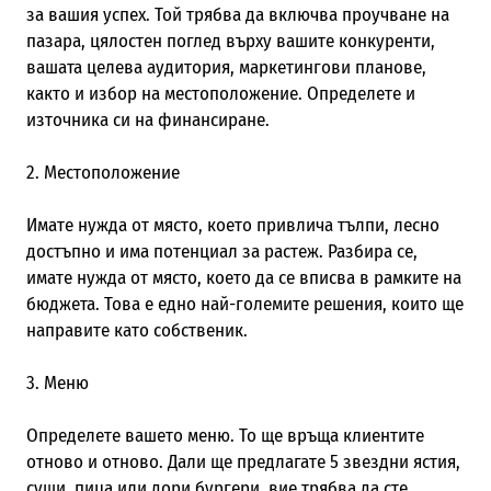
за вашия успех. Той трябва да включва проучване на
пазара, цялостен поглед върху вашите конкуренти,
вашата целева аудитория, маркетингови планове,
както и избор на местоположение. Определете и
източника си на финансиране.
2. Местоположение
Имате нужда от място, което привлича тълпи, лесно
достъпно и има потенциал за растеж. Разбира се,
имате нужда от място, което да се вписва в рамките на
бюджета. Това е едно най-големите решения, които ще
направите като собственик.
3. Меню
Определете вашето меню. То ще връща клиентите
отново и отново. Дали ще предлагате 5 звездни ястия,
суши, пица или дори бургери, вие трябва да сте