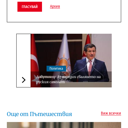
Архив
ГЛАСУВАЙ
Политика
Давутоглу: Аз наредих свалянето на
руския самолет
Следваща новина
Още от Пътешествия
Виж всички