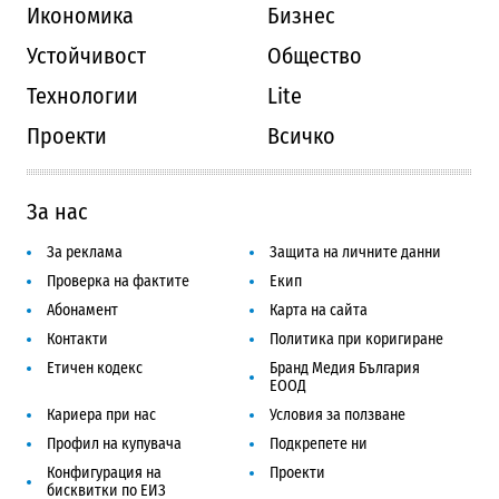
Икономика
Бизнес
Устойчивост
Общество
Технологии
Lite
Проекти
Всичко
За нас
За реклама
Защита на личните данни
Проверка на фактите
Екип
Абонамент
Карта на сайта
Контакти
Политика при коригиране
Етичен кодекс
Бранд Медия България
ЕООД
Кариера при нас
Условия за ползване
Профил на купувача
Подкрепете ни
Конфигурация на
Проекти
бисквитки по ЕИЗ