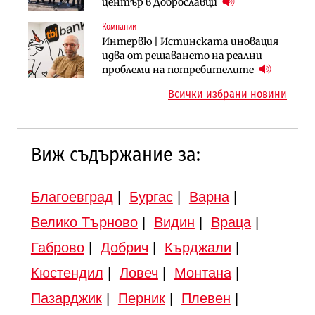
придобиване на Euroapi Italy
оценки на имотите може да бъдат
център в Доброславци
вдигнати
Компании
Инфраструктура
Инфраструктура
Интервю | Истинската иновация
АПИ възложи промяната на
Вторият мост над Варненското
идва от решаването на реални
парцеларния план за
езеро става част от бъдещата
проблеми на потребителите
магистралата Русе – Велико
магистрала „Черно море“
Всички избрани новини
Търново
Виж съдържание за:
Благоевград
|
Бургас
|
Варна
|
Велико Търново
|
Видин
|
Враца
|
Габрово
|
Добрич
|
Кърджали
|
Кюстендил
|
Ловеч
|
Монтана
|
Пазарджик
|
Перник
|
Плевен
|