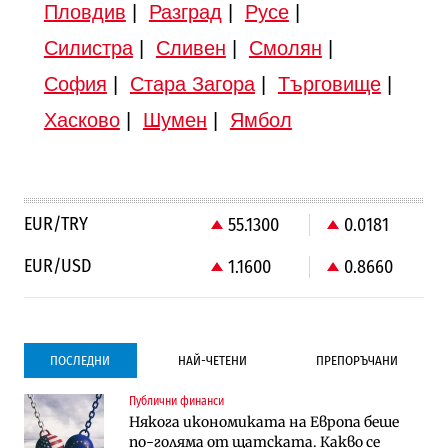
Пловдив
|
Разград
|
Русе
|
Силистра
|
Сливен
|
Смолян
|
София
|
Стара Загора
|
Търговище
|
Хасково
|
Шумен
|
Ямбол
EUR/TRY
55.1300
0.0181
EUR/USD
1.1600
0.8660
ПОСЛЕДНИ
НАЙ-ЧЕТЕНИ
ПРЕПОРЪЧАНИ
Публични финанси
Градоустройство
Компании
Някога икономиката на Европа беше
Столична община избра изпълнител за
Vivacom предлага над 150 устройства с
по-голяма от щатската. Какво се
преместването на трамвайното
90% отстъпка през август