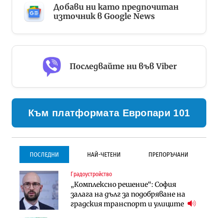
Добави ни като предпочитан
източник в Google News
Последвайте ни във Viber
Към платформата Европари 101
ПОСЛЕДНИ
НАЙ-ЧЕТЕНИ
ПРЕПОРЪЧАНИ
Градоустройство
Градоустройство
Инфраструктура
„Комплексно решение“: София
Столична община избра
Проектирането на тунела под
залага на дълг за подобряване на
изпълнител за преместването на
Петрохан ще върви паралелно с
градския транспорт и улиците
трамвайното трасе по бул.
екологичните оценки
„Скобелев“