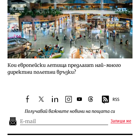
Кои европейски летища предлагат най-много
директни полетни връзки?
RSS
facebook
twitter
linkedin
instagram
youtube
threads
Получавай важните новини на пощата си
Запиши ме