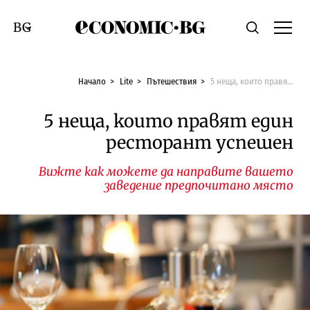
Economic.bg
Търсене
Смяна на език
Начало
Lite
Пътешествия
5 неща, които правят един ресторант успешен
5 неща, които правят един
ресторант успешен
Вижте как можете да направите вашето
заведение предпочитано място