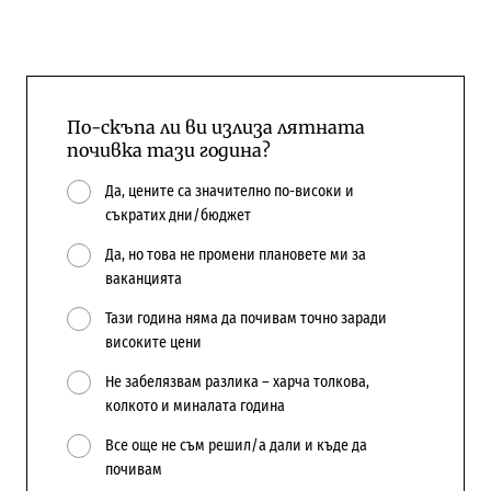
По-скъпа ли ви излиза лятната
почивка тази година?
Да, цените са значително по-високи и
съкратих дни/бюджет
Да, но това не промени плановете ми за
ваканцията
Тази година няма да почивам точно заради
високите цени
Не забелязвам разлика – харча толкова,
колкото и миналата година
Все още не съм решил/а дали и къде да
почивам