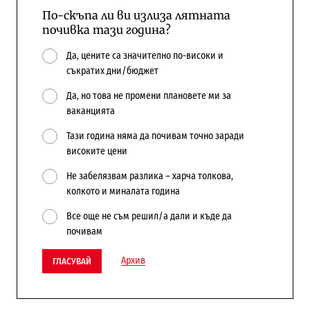
По-скъпа ли ви излиза лятната
почивка тази година?
Да, цените са значително по-високи и
съкратих дни/бюджет
Да, но това не промени плановете ми за
ваканцията
Тази година няма да почивам точно заради
високите цени
Не забелязвам разлика – харча толкова,
колкото и миналата година
Все още не съм решил/а дали и къде да
почивам
Архив
ГЛАСУВАЙ