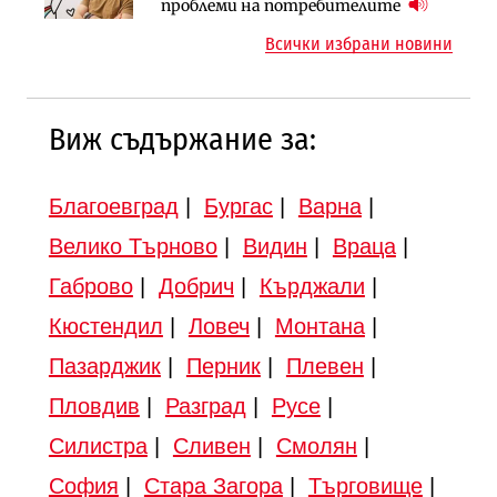
парцеларния план за
езеро става част от бъдещата
проблеми на потребителите
магистралата Русе – Велико
магистрала „Черно море“
Всички избрани новини
Търново
Виж съдържание за:
Благоевград
|
Бургас
|
Варна
|
Велико Търново
|
Видин
|
Враца
|
Габрово
|
Добрич
|
Кърджали
|
Кюстендил
|
Ловеч
|
Монтана
|
Пазарджик
|
Перник
|
Плевен
|
Пловдив
|
Разград
|
Русе
|
Силистра
|
Сливен
|
Смолян
|
София
|
Стара Загора
|
Търговище
|