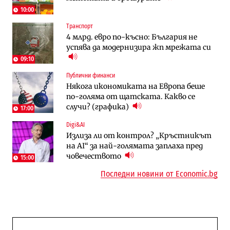
трасе по бул. „Скобелев“
10:00
Транспорт
Компании
Енергетика
4 млрд. евро по-късно: България не
„Ендуросат“ ще строи огромен
Държавният ТЕЦ „Марица изток 2“
успява да модернизира жп мрежата си
космически и отбранителен център в
работи с 5 блока
Доброславци
09:10
Публични финанси
Енергетика
Компании
Някога икономиката на Европа беше
Държавният ТЕЦ „Марица изток 2“
„Ендуросат“ ще строи огромен
по-голяма от щатската. Какво се
работи с 5 блока
космически и отбранителен център в
случи? (графика)
Доброславци
17:00
Digi&AI
Енергетика
Регулации
Излиза ли от контрол? „Кръстникът
АЕЦ „Козлодуй“ ще работи само още
Лекарствата за редки болести
на AI“ за най-голямата заплаха пред
няколко седмици, ако сушата продължи
попадат в капан на обществените
човечеството
поръчки?
15:00
Последни новини от Economic.bg