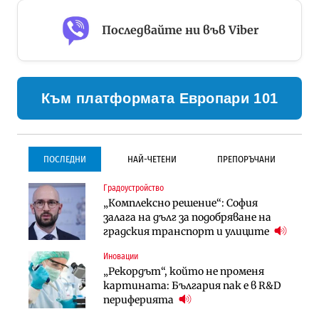
Последвайте ни във Viber
Към платформата Европари 101
ПОСЛЕДНИ
НАЙ-ЧЕТЕНИ
ПРЕПОРЪЧАНИ
Градоустройство
Градоустройство
Инфраструктура
„Комплексно решение“: София
Столична община избра
Проектирането на тунела под
залага на дълг за подобряване на
изпълнител за преместването на
Петрохан ще върви паралелно с
градския транспорт и улиците
трамвайното трасе по бул.
екологичните оценки
„Скобелев“
Иновации
Компании
Инфраструктура
„Рекордът“, който не променя
„Хювефарма“ подписа договор за
Проектирането на тунела под
картината: България пак е в R&D
придобиване на Euroapi Italy
Петрохан ще върви паралелно с
периферията
екологичните оценки