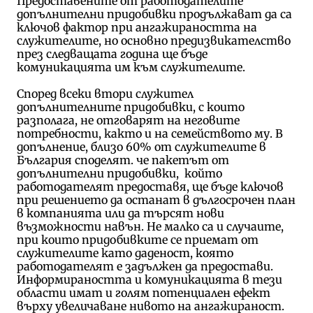
Предоставените от работодателите
допълнителни придобивки продължават да са
ключов фактор при ангажираността на
служителите, но основно предизвикателство
през следващата година ще бъде
комуникацията им към служителите.
Според всеки втори служител
допълнителните придобивки, с които
разполага, не отговарят на неговите
потребности, както и на семейството му. В
допълнение, близо 60% от служителите в
България споделят. че пакетът от
допълнителни придобивки, който
работодателят предоставя, ще бъде ключов
при решението да останат в дългосрочен план
в компанията или да търсят нови
възможности навън. Не малко са и случаите,
при които придобивките се приемат от
служителите като даденост, която
работодателят е задължен да предостави.
Информираността и комуникацията в тези
области имат и голям потенциален ефект
върху увеличаване нивото на ангажираност.