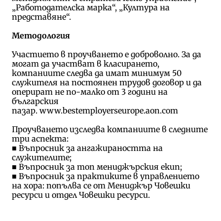
„Работодателска марка“, „Култура на
представяне“.
Методология
Участието в проучването е доброволно. За да
могат да участват в класирането,
компаниите следва да имат минимум 50
служителя на постоянен трудов договор и да
оперират не по-малко от 3 години на
българския
пазар. www.bestemployerseurope.aon.com
Проучването изследва компаниите в следните
три аспекта:
■ Въпросник за ангажираността на
служителите;
■ Въпросник за топ мениджърския екип;
■ Въпросник за практиките в управлението
на хора: попълва се от Мениджър Човешки
ресурси и отдел Човешки ресурси.