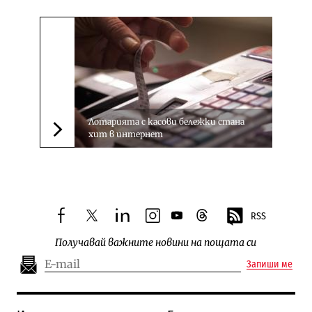
Лотарията с касови бележки стана
хит в интернет
Следваща новина
RSS
facebook
twitter
linkedin
instagram
youtube
threads
Получавай важните новини на пощата си
Запиши ме