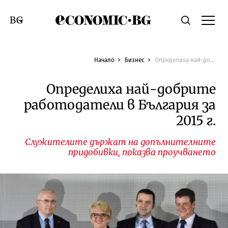
Economic.bg
Търсене
Смяна на език
Начало
Бизнес
Определиха най-добрите работодатели в България за 2015 г.
Определиха най-добрите
работодатели в България за
2015 г.
Служителите държат на допълнителните
придобивки, показва проучването