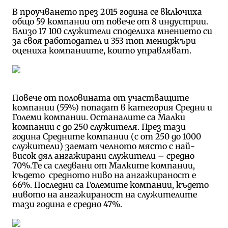
В проучването през 2015 година се включиха
общо 59 компании от повече от 8 индустрии.
Близо 17 100 служители споделиха мнението си
за своя работодател и 353 топ мениджъри
оцениха компаниите, които управляват.
Повече от половината от участващите
компании (55%) попадат в категория Средни и
Големи компании. Останалите са Малки
компании с до 250 служителя. През тази
година Средните компании (с от 250 до 1000
служители) заемат челното място с най-
висок дял ангажирани служители – средно
70%.Те са следвани от Малките компании,
където средното ниво на ангажираност е
66%. Последни са Големите компании, където
нивото на ангажираност на служителите
тази година е средно 47%.