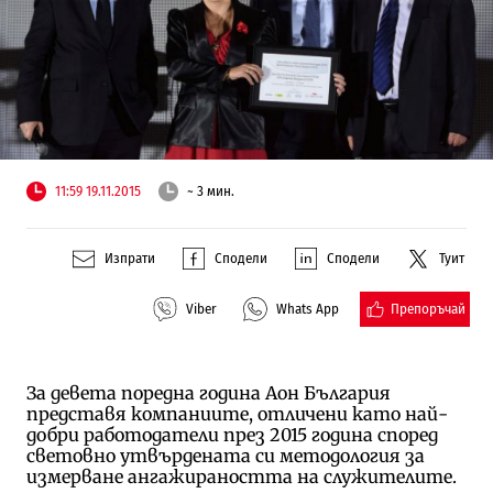
11:59 19.11.2015
~ 3 мин.
Изпрати
Сподели
Сподели
Туит
Препоръчай
Viber
Whats App
За девета поредна година Аон България
представя компаниите, отличени като най-
добри работодатели през 2015 година според
световно утвърдената си методология за
измерване ангажираността на служителите.