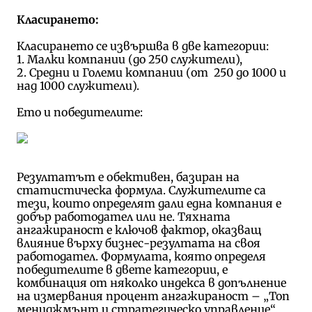
Класирането:
Класирането се извършва в две категории:
1. Малки компании (до 250 служители),
2. Средни и Големи компании (от 250 до 1000 и
над 1000 служители).
Ето и победителите:
Резултатът е обективен, базиран на
статистическа формула. Служителите са
тези, които определят дали една компания е
добър работодател или не. Тяхната
ангажираност е ключов фактор, оказващ
влияние върху бизнес-резултата на своя
работодател. Формулата, която определя
победителите в двете категории, е
комбинация от няколко индекса в допълнение
на измервания процент ангажираност – „Топ
мениджмънт и стратегическо управление“,