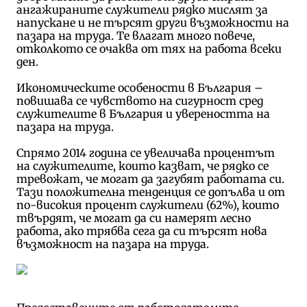
ангажираните служители рядко мислят за
напускане и не търсят други възможности на
пазара на труда. Те влагат много повече,
отколкото се очаква от тях на работа всеки
ден.
Икономическите особености в България –
повишава се чувството на сигурност сред
служителите в България и увереността на
пазара на труда.
Спрямо 2014 година се увеличава процентът
на служителите, които казват, че рядко се
тревожат, че могат да загубят работата си.
Тази положителна тенденция се допълва и от
по-високия процент служители (62%), които
твърдят, че могат да си намерят лесно
работа, ако трябва сега да си търсят нова
възможност на пазара на труда.