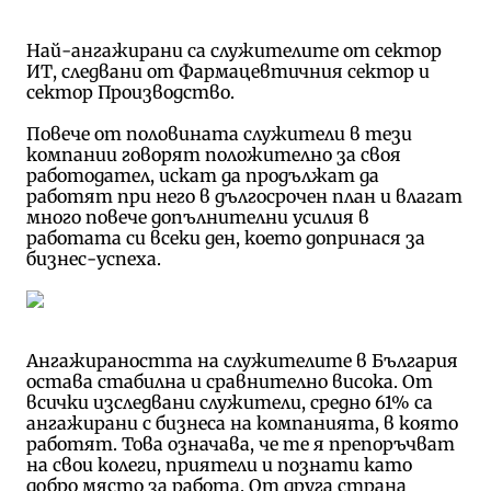
Най-ангажирани са служителите от сектор
ИТ, следвани от Фармацевтичния сектор и
сектор Производство.
Повече от половината служители в тези
компании говорят положително за своя
работодател, искат да продължат да
работят при него в дългосрочен план и влагат
много повече допълнителни усилия в
работата си всеки ден, което допринася за
бизнес-успеха.
Ангажираността на служителите в България
остава стабилна и сравнително висока. От
всички изследвани служители, средно 61% са
ангажирани с бизнеса на компанията, в която
работят. Това означава, че те я препоръчват
на свои колеги, приятели и познати като
добро място за работа. От друга страна