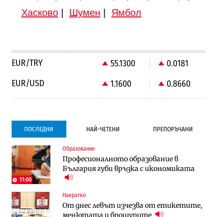
Хасково
|
Шумен
|
Ямбол
EUR/TRY
55.1300
0.0181
EUR/USD
1.1600
0.8660
ПОСЛЕДНИ
НАЙ-ЧЕТЕНИ
ПРЕПОРЪЧАНИ
Образование
Градоустройство
Компании
Професионалното образование в
Столична община избра изпълнител за
Vivacom предлага над 150 устройства с
България губи връзка с икономиката
преместването на трамвайното
90% отстъпка през август
трасе по бул. „Скобелев“
11:00
Накратко
Компании
Градоустройство
От днес левът изчезва от етикетите,
Vivacom предлага над 150 устройства с
Столична община избра изпълнител за
менютата и брошурите
90% отстъпка през август
преместването на трамвайното