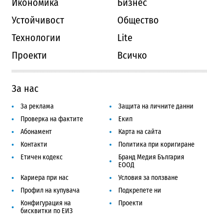
Икономика
Бизнес
Устойчивост
Общество
Технологии
Lite
Проекти
Всичко
За нас
За реклама
Защита на личните данни
Проверка на фактите
Екип
Абонамент
Карта на сайта
Контакти
Политика при коригиране
Етичен кодекс
Бранд Медия България
ЕООД
Кариера при нас
Условия за ползване
Профил на купувача
Подкрепете ни
Конфигурация на
Проекти
бисквитки по ЕИЗ