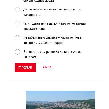
съкратих дни/бюджет
Да, но това не промени плановете ми за
ваканцията
Тази година няма да почивам точно заради
високите цени
Не забелязвам разлика – харча толкова,
колкото и миналата година
Все още не съм решил/а дали и къде да
почивам
Архив
ГЛАСУВАЙ