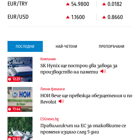
EUR/TRY
54.9800
0.0182
EUR/USD
1.1600
0.8660
ПОСЛЕДНИ
НАЙ-ЧЕТЕНИ
ПРЕПОРЪЧАНИ
Компании
Градоустройство
Компании
SK Hynix ще построи два завода за
Столична община избра изпълнител за
Vivacom предлага над 150 устройства с
производство на памети
преместването на трамвайното
90% отстъпка през август
трасе по бул. „Скобелев“
12:23
Лични финанси
Компании
To:know
НОИ вече ще превежда обезщетения и по
Vivacom предлага над 150 устройства с
Последни дни с обозначаване на цените
Revolut
90% отстъпка през август
в лева: Какво предстои?
11:44
ESGnews.bg
Енергетика
Градоустройство
Правилникът на ЕС за опаковките се
АЕЦ „Козлодуй“ ще работи само още
Столична община избра изпълнител за
променя изцяло след 5 дни
няколко седмици, ако сушата продължи
преместването на трамвайното
трасе по бул. „Скобелев“
11:30