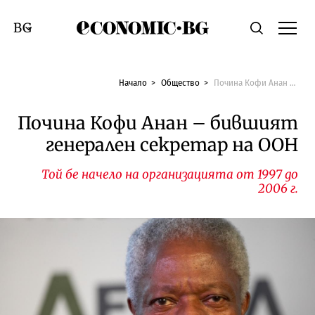
Economic.bg
Търсене
Смяна на език
Начало
Общество
Почина Кофи Анан – бившият генерален секретар на ООН
Почина Кофи Анан – бившият
генерален секретар на ООН
Той бе начело на организацията от 1997 до
2006 г.