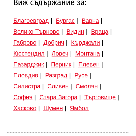
Виж съдържание за:
Благоевград
|
Бургас
|
Варна
|
Велико Търново
|
Видин
|
Враца
|
Габрово
|
Добрич
|
Кърджали
|
Кюстендил
|
Ловеч
|
Монтана
|
Пазарджик
|
Перник
|
Плевен
|
Пловдив
|
Разград
|
Русе
|
Силистра
|
Сливен
|
Смолян
|
София
|
Стара Загора
|
Търговище
|
Хасково
|
Шумен
|
Ямбол