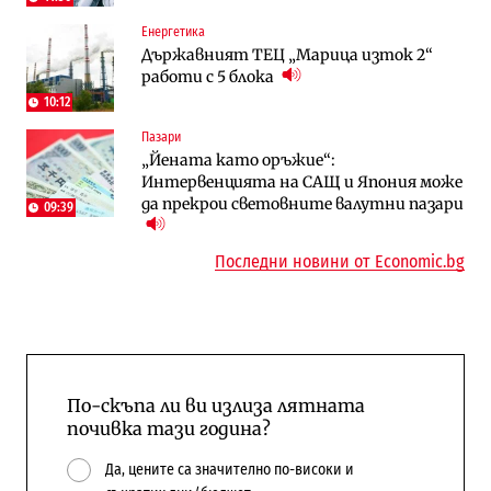
Енергетика
Digi&AI
Отрасли
Държавният ТЕЦ „Марица изток 2“
Трафикът толкова е намалял, че големи
Жилищата в България поскъпват при
работи с 5 блока
медии обмислят да се откажат
намаляващо население и все повече
напълно от Google
сгради
10:12
Пазари
Публични финанси
Компании
„Йената като оръжие“:
Общините вече зависят от
А1 отново е лидер при технологичните
Интервенцията на САЩ и Япония може
централната власт за 75% от
компании и системните интегратори
да прекрои световните валутни пазари
бюджетите си
09:39
Последни новини от Economic.bg
По-скъпа ли ви излиза лятната
почивка тази година?
Да, цените са значително по-високи и