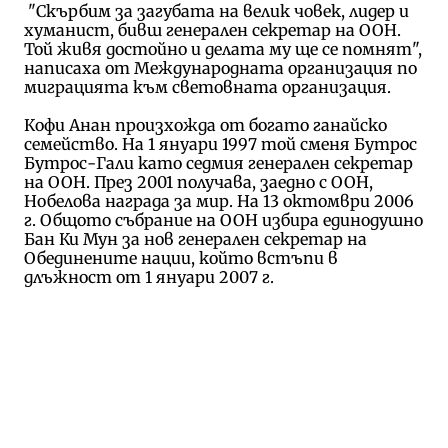
"Скърбим за загубата на велик човек, лидер и
хуманист, бивш генерален секретар на ООН.
Той живя достойно и делата му ще се помнят",
написаха от Международната организация по
миграцията към световната организация.
Кофи Анан произхожда от богато ганайско
семейство. На 1 януари 1997 той сменя Бутрос
Бутрос-Гали като седмия генерален секретар
на ООН. През 2001 получава, заедно с ООН,
Нобелова награда за мир. На 13 октомври 2006
г. Общото събрание на ООН избира единодушно
Бан Ки Мун за нов генерален секретар на
Обединените нации, който встъпи в
длъжност от 1 януари 2007 г.