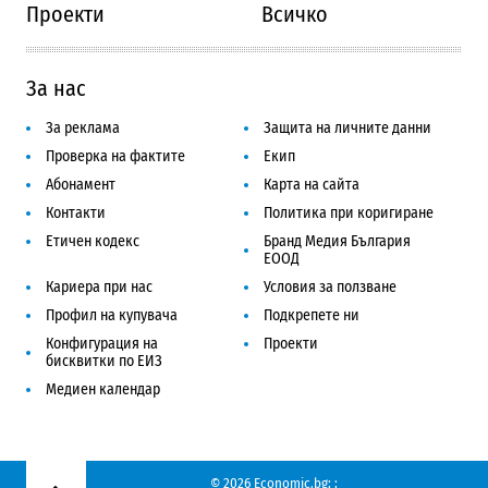
Проекти
Всичко
За нас
За реклама
Защита на личните данни
Проверка на фактите
Екип
Абонамент
Карта на сайта
Контакти
Политика при коригиране
Етичен кодекс
Бранд Медия България
ЕООД
Кариера при нас
Условия за ползване
Профил на купувача
Подкрепете ни
Конфигурация на
Проекти
бисквитки по ЕИЗ
Медиен календар
© 2026 Economic.bg;
;