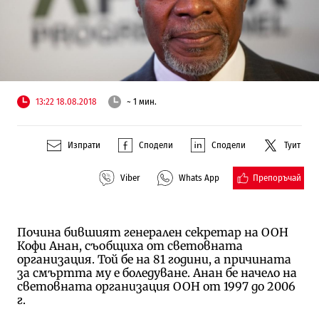
13:22 18.08.2018
~ 1 мин.
Изпрати
Сподели
Сподели
Туит
Препоръчай
Viber
Whats App
Почина бившият генерален секретар на ООН
Кофи Анан, съобщиха от световната
организация. Той бе на 81 години, а причината
за смъртта му е боледуване. Анан бе начело на
световната организация ООН от 1997 до 2006
г.