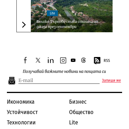
Lite
Велико Търново става столица на
джаза през септември
Следваща новина
RSS
facebook
twitter
linkedin
instagram
youtube
threads
Получавай важните новини на пощата си
Запиши ме
Икономика
Бизнес
Устойчивост
Общество
Технологии
Lite