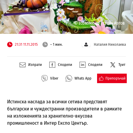
©
ECONOMIC.BG /
СТОЯН ЙОТОВ
21:31 11.11.2015
~ 1 мин.
Наталия Николаева
Изпрати
Сподели
Сподели
Туит
Препоръчай
Viber
Whats App
Истинска наслада за всички сетива представят
български и чуждестранни производители в рамките
на изложенията за хранително-вкусова
промишленост в Интер Експо Център.