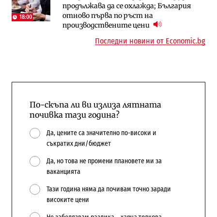
продължава да се охлажда; България
в лева: Какво предстои?
компании и системните интегратори
отново първа по ръст на
18:00
производствените цени
Последни новини от Economic.bg
По-скъпа ли ви излиза лятната
почивка тази година?
Да, цените са значително по-високи и
съкратих дни/бюджет
Да, но това не промени плановете ми за
ваканцията
Тази година няма да почивам точно заради
високите цени