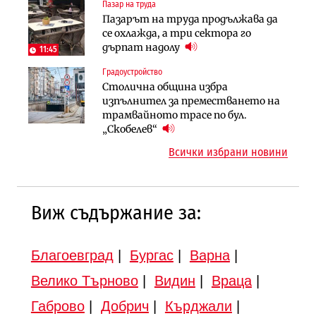
Пазар на труда
Финанси
Инфраструктура
Пазарът на труда продължава да
Ипотечното кредитиране в
АПИ възложи промяната на
се охлажда, а три сектора го
България продължава да се охлажда
парцеларния план за
дърпат надолу
(Графика)
11:45
магистралата Русе – Велико
Градоустройство
Инфраструктура
Търново
Столична община избра
Вторият мост над Варненското
Градоустройство
изпълнител за преместването на
езеро става част от бъдещата
Шест кандидата с интерес към
трамвайното трасе по бул.
магистрала „Черно море“
надзора на двете метростанции в
„Скобелев“
„Люлин“
Всички избрани новини
Виж съдържание за:
Благоевград
|
Бургас
|
Варна
|
Велико Търново
|
Видин
|
Враца
|
Габрово
|
Добрич
|
Кърджали
|