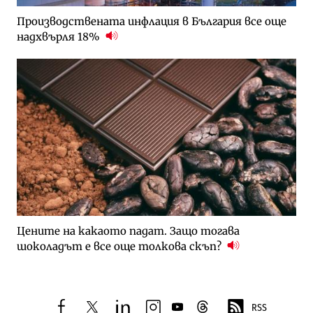
Производствената инфлация в България все още
надхвърля 18%
Цените на какаото падат. Защо тогава
шоколадът е все още толкова скъп?
RSS
facebook
twitter
linkedin
instagram
youtube
threads