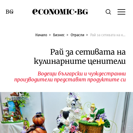
Economic.bg
Търсене
Смяна на език
Начало
Бизнес
Отрасли
Рай за сетивата на кулинарните ценители
Рай за сетивата на
кулинарните ценители
Водещи български и чуждестранни
производители представят продуктите си