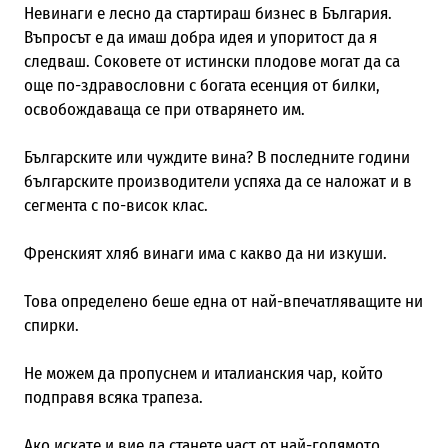
Невинаги е лесно да стартираш бизнес в България.
Въпросът е да имаш добра идея и упоритост да я
следваш. Соковете от истински плодове могат да са
още по-здравословни с богата есенция от билки,
освобождаваща се при отварянето им.
Българските или чуждите вина? В последните години
българските производители успяха да се наложат и в
сегмента с по-висок клас.
Френският хляб винаги има с какво да ни изкуши.
Това определено беше една от най-впечатляващите ни
спирки.
Не можем да пропуснем и италианския чар, който
подправя всяка трапеза.
Ако искате и вие да станете част от най-голямото