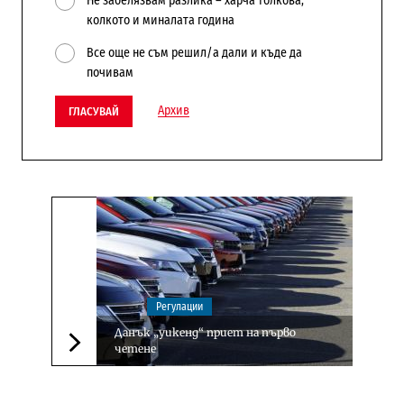
Не забелязвам разлика – харча толкова,
колкото и миналата година
Все още не съм решил/а дали и къде да
почивам
Архив
ГЛАСУВАЙ
Регулации
Данък „уикенд“ приет на първо
четене
Следваща новина