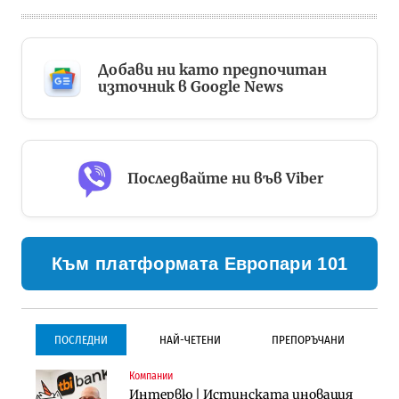
Добави ни като предпочитан
източник в Google News
Последвайте ни във Viber
Към платформата Европари 101
ПОСЛЕДНИ
НАЙ-ЧЕТЕНИ
ПРЕПОРЪЧАНИ
Компании
Инфраструктура
Инфраструктура
Интервю | Истинската иновация
Проектирането на тунела под
Проектирането на тунела под