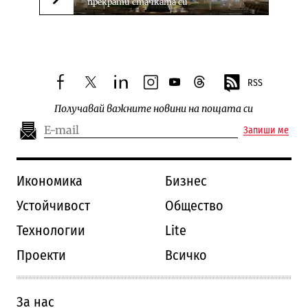
прекрати стачката си
Следваща новина
RSS
facebook
twitter
linkedin
instagram
youtube
threads
Получавай важните новини на пощата си
Запиши ме
Икономика
Бизнес
Устойчивост
Общество
Технологии
Lite
Проекти
Всичко
За нас