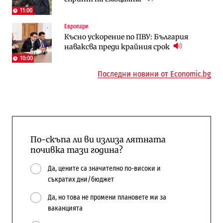
11:00
Европари
Енергетика
Компании
Късно ускорение по ПВУ: България
Държавният ТЕЦ „Марица изток 2“
„Ендуросат“ ще строи огромен
наваксва преди крайния срок
работи с 5 блока
космически и отбранителен център в
Доброславци
10:00
Последни новини от Economic.bg
По-скъпа ли ви излиза лятната
почивка тази година?
Да, цените са значително по-високи и
съкратих дни/бюджет
Да, но това не промени плановете ми за
ваканцията