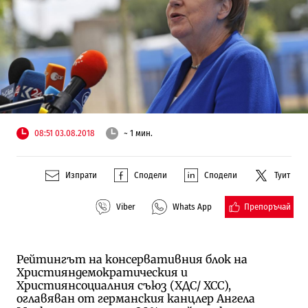
08:51 03.08.2018
~ 1 мин.
Изпрати
Сподели
Сподели
Туит
Препоръчай
Viber
Whats App
Рейтингът на консервативния блок на
Християндемократическия и
Християнсоциалния съюз (ХДС/ ХСС),
оглавяван от германския канцлер Ангела