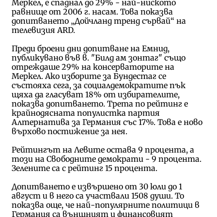
Меркел, е спаднал до 29% - най-ниското
равнище от 2006 г. насам. Това показва
допитването „Дойчланд тренд сървай“ на
телевизия ARD.
Преди броени дни допитване на Емнид,
публикувано във в. "Билд ам зонтаг" също
отреждаше 29% на консерваторите на
Меркел. Ако изборите за Бундестаг се
състояха сега, за социалдемократите пък
щяха да гласуват 18% от избирателите,
показва допитването. Трета по рейтинг е
крайнодясната популистка партия
Алтернатива за Германия със 17%. Това е ново
върхово постижение за нея.
Рейтингът на Левите остава 9 процента, а
този на Свободните демократи - 9 процента.
Зелените са с рейтинг 15 процента.
Допитването е извършено от 30 юли до 1
август и в него са участвали 1508 души. То
показва още, че най-популярните политици в
Германия са външният и финансовият