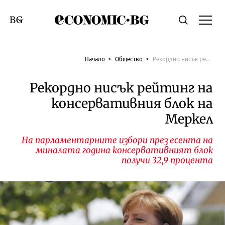
Economic.bg
Търсене
Смяна на език
Начало
Общество
Рекордно нисък рейтинг на консервативния блок на Меркел
Рекордно нисък рейтинг на
консервативния блок на
Меркел
На парламентарните избори през есента на
миналата година консервативният блок
получи 32,9 процента