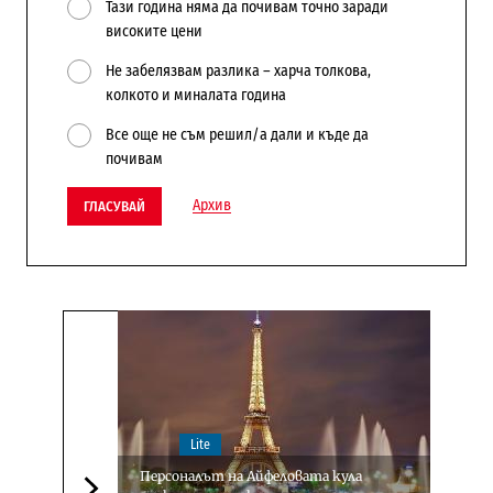
Тази година няма да почивам точно заради
високите цени
Не забелязвам разлика – харча толкова,
колкото и миналата година
Все още не съм решил/а дали и къде да
почивам
Архив
ГЛАСУВАЙ
Lite
Персоналът на Айфеловата кула