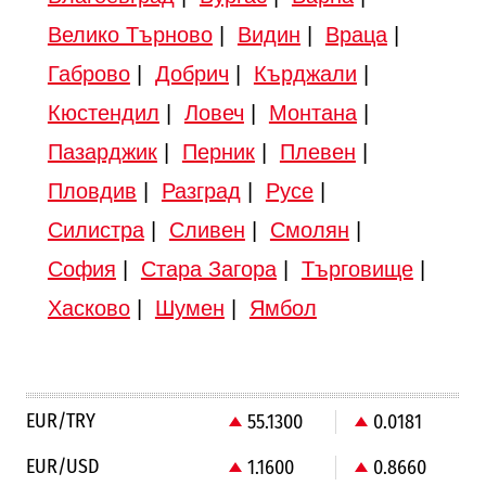
Велико Търново
|
Видин
|
Враца
|
Габрово
|
Добрич
|
Кърджали
|
Кюстендил
|
Ловеч
|
Монтана
|
Пазарджик
|
Перник
|
Плевен
|
Пловдив
|
Разград
|
Русе
|
Силистра
|
Сливен
|
Смолян
|
София
|
Стара Загора
|
Търговище
|
Хасково
|
Шумен
|
Ямбол
EUR/TRY
55.1300
0.0181
EUR/USD
1.1600
0.8660