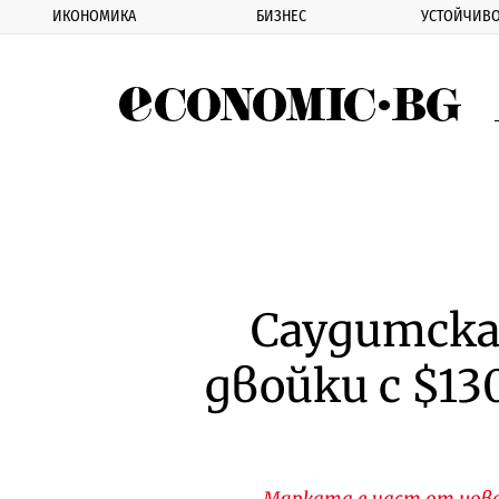
ИКОНОМИКА
БИЗНЕС
УСТОЙЧИВО
Eco
Саудитска
двойки с $13
Мярката е част от ново