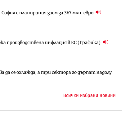
София с планирания заем за 367 млн. евро
за придобиване на Euroapi Italy
ъчните оценки на имотите може да бъдат
ока производствена инфлация в ЕС (Графика)
арцеларния план за магистралата Русе – Велико
ългария продължава да се охлажда (Графика)
 да се охлажда, а три сектора го дърпат надолу
ъм надзора на двете метростанции в „Люлин“
ото езеро става част от бъдещата магистрала
Всички избрани новини