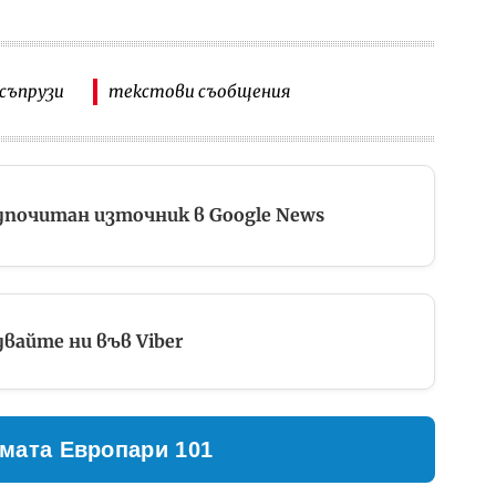
съпрузи
текстови съобщения
дпочитан източник в Google News
вайте ни във Viber
мата Европари 101