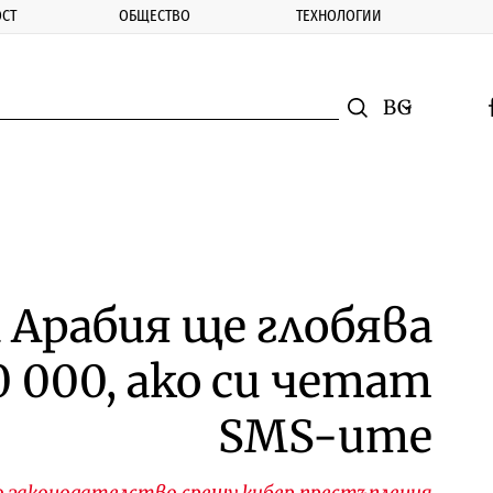
СТ
ОБЩЕСТВО
ТЕХНОЛОГИИ
nomic.bg
Търсене
Смяна на ез
f
Търси
 Арабия ще глобява
0 000, ако си четат
SMS-ите
 законодателство срещу кибер престъпления