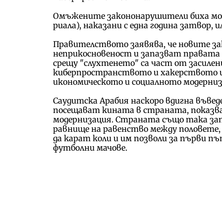
Омъжените закононарушители биха могли
риала), наказани с една година затвор, и
Правителството заявява, че новите з
неприкосновеност и запазват правата
срещу "слухтенето" са част от засиле
киберпространството и хакерството и
икономическото и социалното модернизи
Саудитска Арабия наскоро вдигна въвед
посещават кината в страната, показва
модернизация. Страната също така зап
равнище на равенство между половете, 
да карат коли и им позволи за първи пъ
футболни мачове.