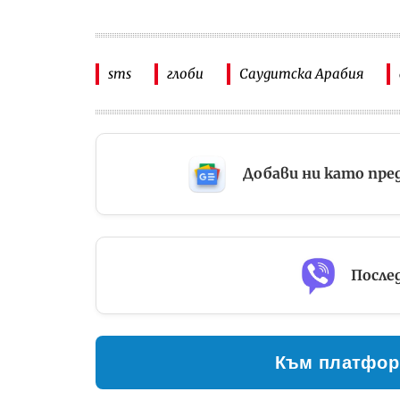
sms
глоби
Саудитска Арабия
Добави ни като пре
Послед
Към платфор