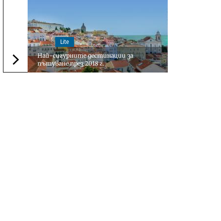
Lite
Най-сигурните дестинации за
пътуване през 2018 г.
Следваща новина