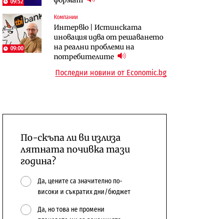
09:52
бюджетите си
Компании
To:know
Компании
Интервю | Истинската
Последни дни с обозначаване на
А1 отново е лидер при
иновация идва от решаването
цените в лева: Какво
технологичните компании и
на реални проблеми на
09:00
предстои?
системните интегратори
потребителите
Последни новини от Economic.bg
По-скъпа ли ви излиза
лятната почивка тази
година?
Да, цените са значително по-
високи и съкратих дни/бюджет
Да, но това не промени