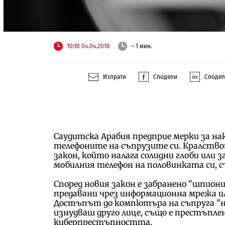
10:18 04.04.2018
~ 1 мин.
Изпрати
Сподели
Споде
Саудитска Арабия предприе мерки за н
телефоните на съпрузите си. Кралствот
закон, който налага солидни глоби или
мобилния телефон на половинката си, с
Според новия закон е забранено "шпиони
предавани чрез информационна мрежа и
Достъпът до компютъра на съпруга "не
изнудваш друго лице, също е престъплен
киберпрестъпността.