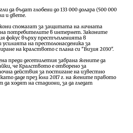
 да бъдат глобени до 133 000 долара (500 000
ли и двете.
акони спомагат за защитата на личната
 на потребителите в интернет. Законите
ния фокус върху престъпленията в
 усилията на престолонасденика за
ране на кралството с плана си "Визия 2030".
ена преди десетилетия забрана жените да
йки, че Кралството е отворено за
очна действия за постигане на известно
като даде през юли 2017 г. на жените правото
т да ходят на стадиони, за да гледат