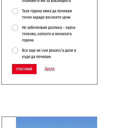
плановете ми за ваканцията
Тази година няма да почивам
точно заради високите цени
Не забелязвам разлика – харча
толкова, колкото и миналата
година
Все още не съм решил/а дали и
къде да почивам
Архив
ГЛАСУВАЙ