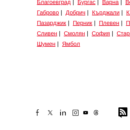
Благоевград
|
Бургас
|
Варна
|
В
Габрово
|
Добрич
|
Кърджали
|
К
Пазарджик
|
Перник
|
Плевен
|
П
Сливен
|
Смолян
|
София
|
Стар
Шумен
|
Ямбол
facebook
twitter
linkedin
instagram
youtube
threads