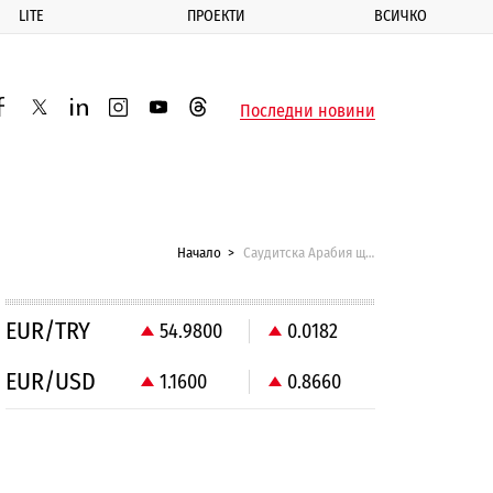
LITE
ПРОЕКТИ
ВСИЧКО
ик
Последни новини
acebook
twitter
linkedin
instagram
youtube
threads
Начало
Саудитска Арабия ще глобява двойки с $130 000, ако си четат SMS-ите
EUR/TRY
54.9800
0.0182
EUR/USD
1.1600
0.8660