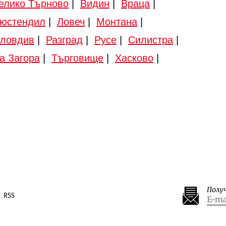
елико Търново
|
Видин
|
Враца
|
юстендил
|
Ловеч
|
Монтана
|
ловдив
|
Разград
|
Русе
|
Силистра
|
а Загора
|
Търговище
|
Хасково
|
Полу
RSS