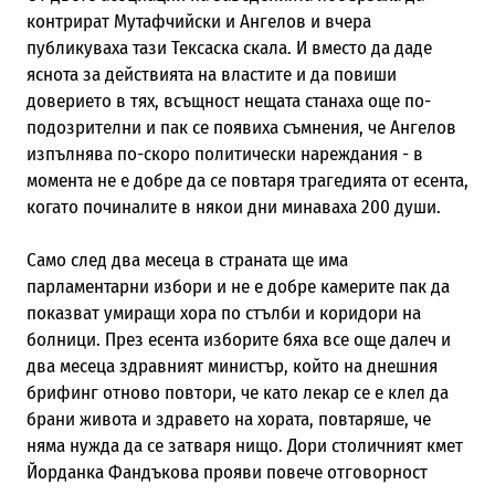
контрират Мутафчийски и Ангелов и вчера
публикуваха тази Тексаска скала. И вместо да даде
яснота за действията на властите и да повиши
доверието в тях, всъщност нещата станаха още по-
подозрителни и пак се появиха съмнения, че Ангелов
изпълнява по-скоро политически нареждания - в
момента не е добре да се повтаря трагедията от есента,
когато починалите в някои дни минаваха 200 души.
Само след два месеца в страната ще има
парламентарни избори и не е добре камерите пак да
показват умиращи хора по стълби и коридори на
болници. През есента изборите бяха все още далеч и
два месеца здравният министър, който на днешния
брифинг отново повтори, че като лекар се е клел да
брани живота и здравето на хората, повтаряше, че
няма нужда да се затваря нищо. Дори столичният кмет
Йорданка Фандъкова прояви повече отговорност