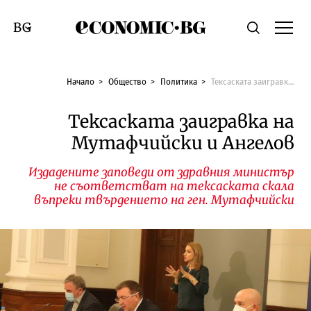
Economic.bg
Търсене
Смяна на език
Начало
Общество
Политика
Тексаската заигравка на Мутафчийски и Ангелов
Тексаската заигравка на
Мутафчийски и Ангелов
Издадените заповеди от здравния министър
не съответстват на тексаската скала
въпреки твърдението на ген. Мутафчийски