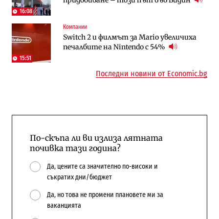
напълно от Google
16:08
Компании
Публични финанси
Отрасли
Switch 2 и филмът за Mario увеличиха
Общините вече зависят от
Жилищата в България поскъпват при
печалбите на Nintendo с 54%
централната власт за 75% от
намаляващо население и все повече
бюджетите си
сгради
15:51
Последни новини от Economic.bg
По-скъпа ли ви излиза лятната
почивка тази година?
Да, цените са значително по-високи и
съкратих дни/бюджет
Да, но това не промени плановете ми за
ваканцията