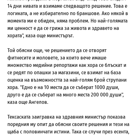
14 дни нивата и взимаме следващото решение. Това е
логиката, а не избирателно по браншове. Ако някой в
момента ми е обиден, няма проблем. Но най-голямата
ми ценност е да се грижа за живота и здравето на
хората", каза още министърът.
Той обясни още, че решението да се отворят
фитнесите и моловете, за които вече имаше
множество медийни репортажи как хора се блъскат и
се редят по опашки за магазини, се взимат на база
оценка на възможността за най-голям брой струпани
хора. "Едно е на 10 места да се съберат 1000 души,
друго е да се съберат на много места 200 000 души",
каза още Ангелов.
Тексаската заигравка на здравния министър показва
поредния му опит да обясни своите решения и тези на
щаба с половинчати истини. Така се случи през есента,