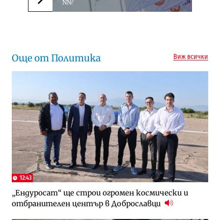
NN?
Следваща новина
Още от Политика
Виж всички
12:43
„Ендуросат“ ще строи огромен космически и
отбранителен център в Доброславци