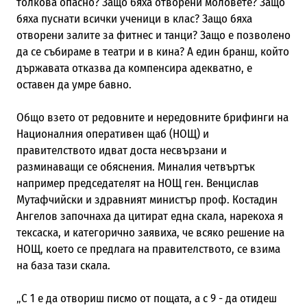
толкова опасно? Защо бяха отворени моловете? Защо
бяха пуснати всички ученици в клас? Защо бяха
отворени залите за фитнес и танци? Защо е позволено
да се събираме в театри и в кина? А един бранш, който
държавата отказва да компенсира адекватно, е
оставен да умре бавно.
Общо взето от редовните и нередовните брифинги на
Националния оперативен щаб (НОЩ) и
правителството идват доста несвързани и
разминаващи се обяснения. Миналия четвъртък
например председателят на НОЩ ген. Венцислав
Мутафчийски и здравният министър проф. Костадин
Ангелов започнаха да цитират една скала, нарекоха я
тексаска, и категорично заявиха, че всяко решение на
НОЩ, което се предлага на правителството, се взима
на база тази скала.
„С 1 е да отвориш писмо от пощата, а с 9 - да отидеш