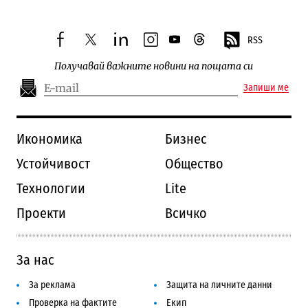
RSS
facebook
twitter
linkedin
instagram
youtube
threads
Получавай важните новини на пощата си
Запиши ме
Икономика
Бизнес
Устойчивост
Общество
Технологии
Lite
Проекти
Всичко
За нас
За реклама
Защита на личните данни
Проверка на фактите
Екип