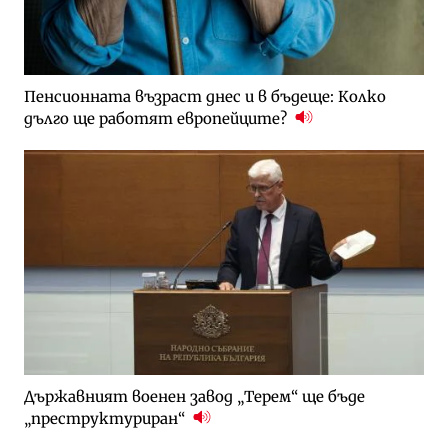
Пенсионната възраст днес и в бъдеще: Колко
дълго ще работят европейците?
Държавният военен завод „Терем“ ще бъде
„преструктуриран“