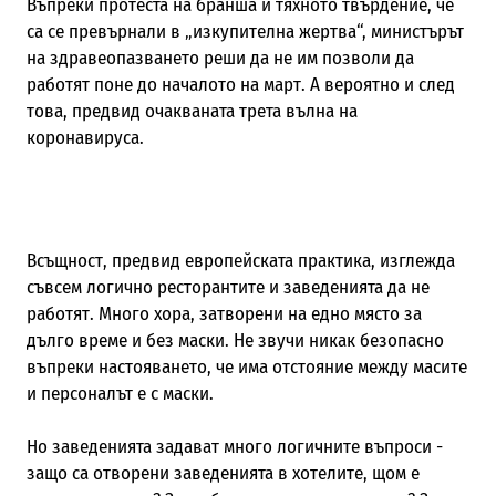
Въпреки протеста на бранша и тяхното твърдение, че
са се превърнали в „изкупителна жертва“, министърът
на здравеопазването реши да не им позволи да
работят поне до началото на март. А вероятно и след
това, предвид очакваната трета вълна на
коронавируса.
Всъщност, предвид европейската практика, изглежда
съвсем логично ресторантите и заведенията да не
работят. Много хора, затворени на едно място за
дълго време и без маски. Не звучи никак безопасно
въпреки настояването, че има отстояние между масите
и персоналът е с маски.
Но заведенията задават много логичните въпроси -
защо са отворени заведенията в хотелите, щом е