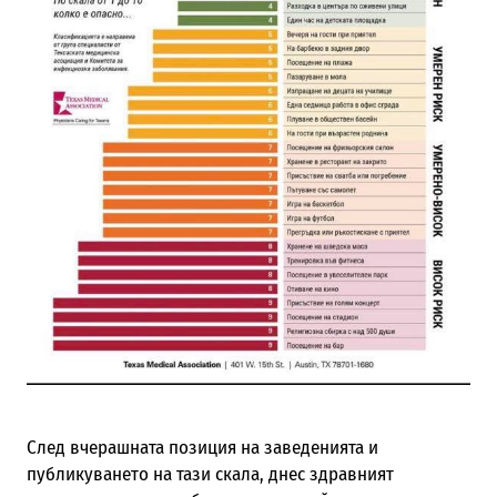
След вчерашната позиция на заведенията и
публикуването на тази скала, днес здравният