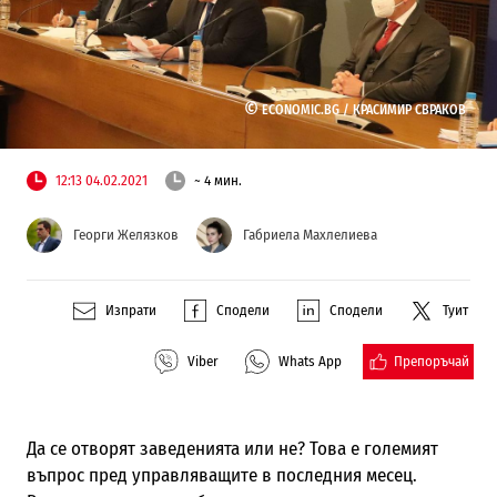
©
ECONOMIC.BG /
КРАСИМИР СВРАКОВ
12:13 04.02.2021
~ 4 мин.
Георги Желязков
Габриела Махлелиева
Изпрати
Сподели
Сподели
Туит
Препоръчай
Viber
Whats App
Да се отворят заведенията или не? Това е големият
въпрос пред управляващите в последния месец.