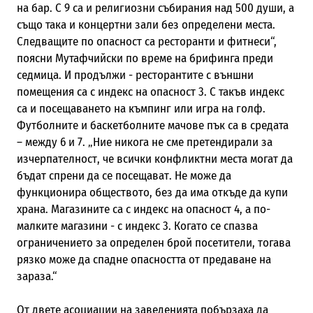
на бар. С 9 са и религиозни събирания над 500 души, а
също така и концертни зали без определени места.
Следващите по опасност са ресторанти и фитнеси“,
поясни Мутафчийски по време на брифинга преди
седмица. И продължи - ресторантите с външни
помещения са с индекс на опасност 3. С такъв индекс
са и посещаването на къмпинг или игра на голф.
Футболните и баскетболните мачове пък са в средата
– между 6 и 7. „Ние никога не сме претендирали за
изчерпателност, че всички конфликтни места могат да
бъдат спрени да се посещават. Не може да
функционира обществото, без да има откъде да купи
храна. Магазините са с индекс на опасност 4, а по-
малките магазини - с индекс 3. Когато се спазва
ограничението за определен брой посетители, тогава
рязко може да спадне опасността от предаване на
зараза.“
От двете асоциации на заведенията побързаха да