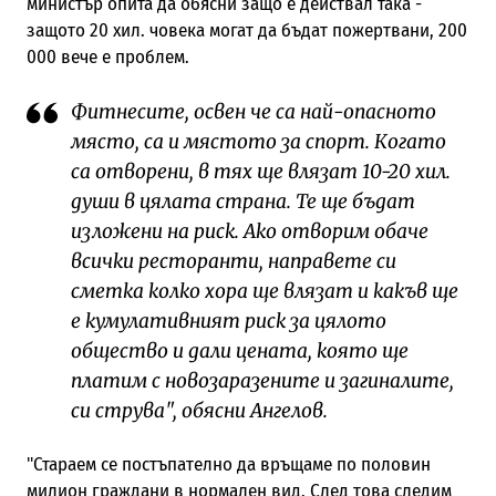
министър опита да обясни защо е действал така -
защото 20 хил. човека могат да бъдат пожертвани, 200
000 вече е проблем.
Фитнесите, освен че са най-опасното
място, са и мястото за спорт. Когато
са отворени, в тях ще влязат 10-20 хил.
души в цялата страна. Те ще бъдат
изложени на риск. Ако отворим обаче
всички ресторанти, направете си
сметка колко хора ще влязат и какъв ще
е кумулативният риск за цялото
общество и дали цената, която ще
платим с новозаразените и загиналите,
си струва", обясни Ангелов.
"Стараем се постъпателно да връщаме по половин
милион граждани в нормален вид. След това следим