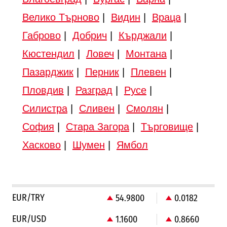
Велико Търново
|
Видин
|
Враца
|
Габрово
|
Добрич
|
Кърджали
|
Кюстендил
|
Ловеч
|
Монтана
|
Пазарджик
|
Перник
|
Плевен
|
Пловдив
|
Разград
|
Русе
|
Силистра
|
Сливен
|
Смолян
|
София
|
Стара Загора
|
Търговище
|
Хасково
|
Шумен
|
Ямбол
EUR/TRY
54.9800
0.0182
EUR/USD
1.1600
0.8660