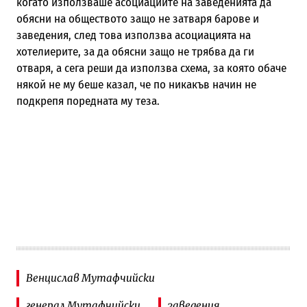
когато използваше асоциациите на заведенията да
обясни на обществото защо не затваря барове и
заведения, след това използва асоциацията на
хотелиерите, за да обясни защо не трябва да ги
отваря, а сега реши да използва схема, за която обаче
някой не му беше казал, че по никакъв начин не
подкрепя поредната му теза.
Венцислав Мутафчийски
генерал Мутафчийски
заведения