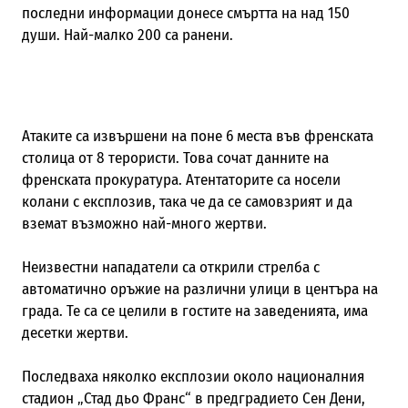
последни информации донесе смъртта на над 150
души. Най-малко 200 са ранени.
Атаките са извършени на поне 6 места във френската
столица от 8 терористи. Това сочат данните на
френската прокуратура. Атентаторите са носели
колани с експлозив, така че да се самовзрият и да
вземат възможно най-много жертви.
Неизвестни нападатели са открили стрелба с
автоматично оръжие на различни улици в центъра на
града. Те са се целили в гостите на заведенията, има
десетки жертви.
Последваха няколко експлозии около националния
стадион „Стад дьо Франс“ в предградието Сен Дени,