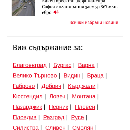
Какви проекти ще финансира
Вторият мост над Варненското
Градоустройство
София с планирания заем за 367 млн.
езеро става част от бъдещата
Шест кандидата с интерес към
евро
магистрала „Черно море“
надзора на двете метростанции в
Всички избрани новини
„Люлин“
Виж съдържание за:
Благоевград
|
Бургас
|
Варна
|
Велико Търново
|
Видин
|
Враца
|
Габрово
|
Добрич
|
Кърджали
|
Кюстендил
|
Ловеч
|
Монтана
|
Пазарджик
|
Перник
|
Плевен
|
Пловдив
|
Разград
|
Русе
|
Силистра
|
Сливен
|
Смолян
|