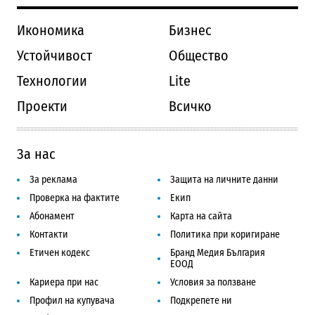
Икономика
Бизнес
Устойчивост
Общество
Технологии
Lite
Проекти
Всичко
За нас
За реклама
Защита на личните данни
Проверка на фактите
Екип
Абонамент
Карта на сайта
Контакти
Политика при коригиране
Етичен кодекс
Бранд Медия България
ЕООД
Кариера при нас
Условия за ползване
Профил на купувача
Подкрепете ни