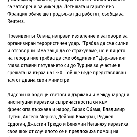
са затворени за уикенда. Летищата и гарите във
Франция обаче ще продължат да работят, съобщава
Reuters.
Президентът Оланд направи изявление и заговори за
организиран терористичен удар. "Трябва да сме силни
и отговорни. Има защо да се страхуваме, но в лицето
на терора ние трябва да сме обединени." Държавният
глава
отмени пътуването си до Турция за участие в
срещата на върха на Г-20. Той ще бъде представляван
там от двама свои министри.
Лидери на водещи световни държави и международни
институции изразиха съпричастността си към
френската държава и народ. Барак Обама, Владимир
Путин, Ангела Меркел, Дейвид Камерън, Реджеп
Ердоган, Джъстин Трюдо и Бенямин Нетаняху изразиха
своя шок от случилото се и предложиха помощ на