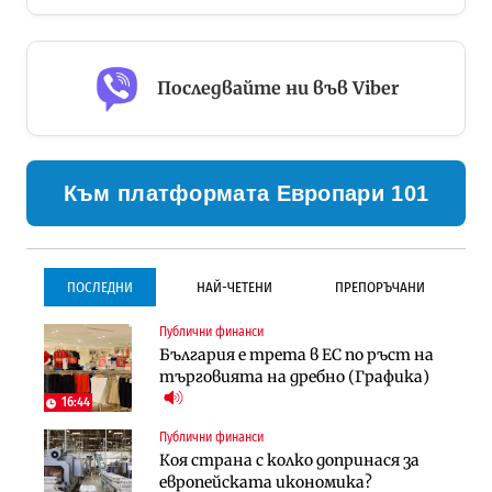
Последвайте ни във Viber
Към платформата Европари 101
ПОСЛЕДНИ
НАЙ-ЧЕТЕНИ
ПРЕПОРЪЧАНИ
Публични финанси
Инфраструктура
Инфраструктура
България е трета в ЕС по ръст на
Проектирането на тунела под
Проектирането на тунела под
търговията на дребно (Графика)
Петрохан ще върви паралелно с
Петрохан ще върви паралелно с
екологичните оценки
екологичните оценки
16:44
Публични финанси
Градоустройство
Компании
Коя страна с колко допринася за
Столична община избра
„Хювефарма“ подписа договор за
европейската икономика?
изпълнител за преместването на
придобиване на Euroapi Italy