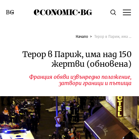
Economic.bg
Търсене
Смяна на език
Начало
Терор в Париж, има над 150 жертви (обновена)
Терор в Париж, има над 150
жертви (обновена)
Франция обяви извънредно положение,
затвори граници и пътища