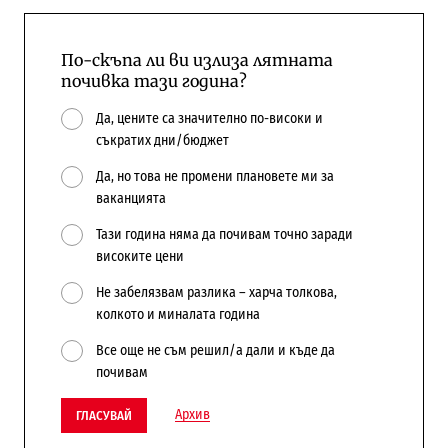
По-скъпа ли ви излиза лятната
почивка тази година?
Да, цените са значително по-високи и
съкратих дни/бюджет
Да, но това не промени плановете ми за
ваканцията
Тази година няма да почивам точно заради
високите цени
Не забелязвам разлика – харча толкова,
колкото и миналата година
Все още не съм решил/а дали и къде да
почивам
Архив
ГЛАСУВАЙ