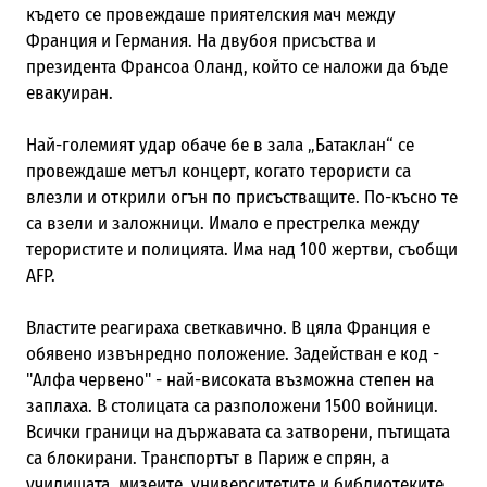
където се провеждаше приятелския мач между
Франция и Германия. На двубоя присъства и
президента Франсоа Оланд, който се наложи да бъде
евакуиран.
Най-големият удар обаче бе в зала „Батаклан“ се
провеждаше метъл концерт, когато терористи са
влезли и открили огън по присъстващите. По-късно те
са взели и заложници. Имало е престрелка между
терористите и полицията. Има над
100 жертви, съобщи
AFP.
Властите реагираха светкавично. В цяла Франция е
обявено извънредно положение. Задействан е код -
"Алфа червено" - най-високата възможна степен на
заплаха. В столицата са разположени 1500 войници.
Всички граници на държавата са затворени, пътищата
са блокирани.
Транспортът в Париж е спрян, а
училищата, мизеите, университетите и библиотеките