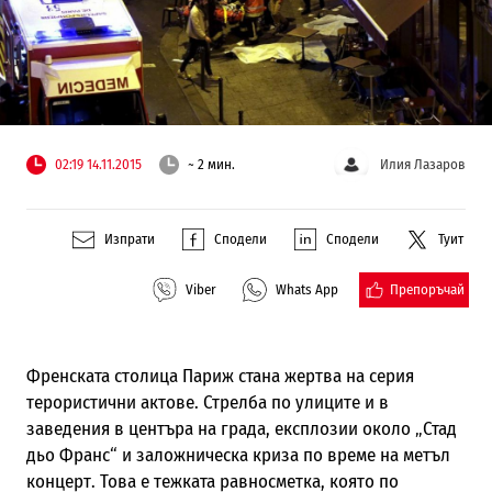
02:19 14.11.2015
~ 2 мин.
Илия Лазаров
Изпрати
Сподели
Сподели
Туит
Препоръчай
Viber
Whats App
Френската столица Париж стана жертва на серия
терористични актове. Стрелба по улиците и в
заведения в центъра на града, експлозии около „Стад
дьо Франс“ и заложническа криза по време на метъл
концерт. Това е тежката равносметка, която по