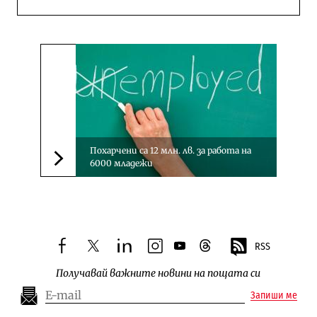
Похарчени са 12 млн. лв. за работа на
6000 младежи
Следваща новина
RSS
facebook
twitter
linkedin
instagram
youtube
threads
Получавай важните новини на пощата си
Запиши ме