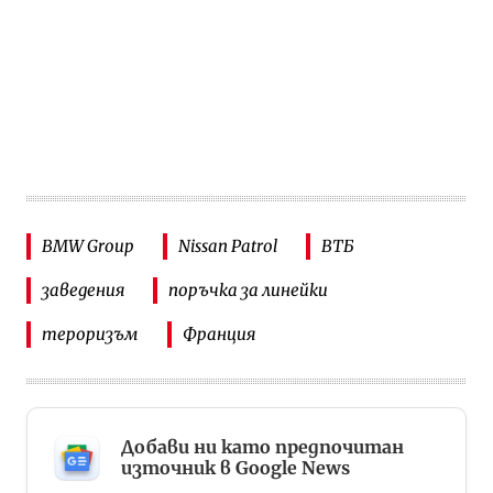
BMW Group
Nissan Patrol
ВТБ
заведения
поръчка за линейки
тероризъм
Франция
Добави ни като предпочитан
източник в Google News