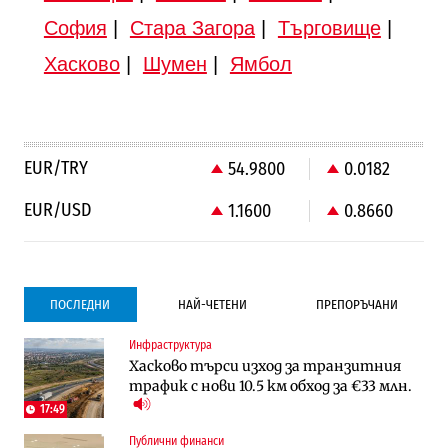
София
|
Стара Загора
|
Търговище
|
Хасково
|
Шумен
|
Ямбол
EUR/TRY
54.9800
0.0182
EUR/USD
1.1600
0.8660
ПОСЛЕДНИ
НАЙ-ЧЕТЕНИ
ПРЕПОРЪЧАНИ
Инфраструктура
Градоустройство
Компании
Хасково търси изход за транзитния
Столична община избра изпълнител за
Vivacom предлага над 150 устройства с
трафик с нови 10.5 км обход за €33 млн.
преместването на трамвайното
90% отстъпка през август
трасе по бул. „Скобелев“
17:49
Публични финанси
Компании
To:know