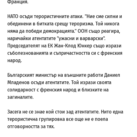
Франция.
НАТО осъди терористичните атаки. "Ние сме силни и
обединени в битката срещу тероризма. Той никога
няма да победи демокрацията." ООН също реагира,
наричайки атентатите "ужасни и варварски".
Председателят на ЕК Жан-Клод Юнкер също изрази
съболезнованията и съпричастността си с френския
народ.
Българският министър на външните работи Даниел
Младенов осъди атентатите. Той изрази своята
солидарност с френския народ и близките на
загиналите.
Засега не се знае кой стои зад атентатите. Нито една
терористична групировка все още не е поела
отговорността за тях.