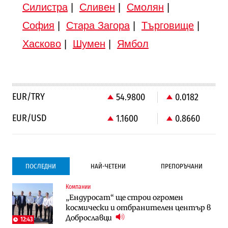
Силистра
|
Сливен
|
Смолян
|
София
|
Стара Загора
|
Търговище
|
Хасково
|
Шумен
|
Ямбол
EUR/TRY
54.9800
0.0182
EUR/USD
1.1600
0.8660
ПОСЛЕДНИ
НАЙ-ЧЕТЕНИ
ПРЕПОРЪЧАНИ
Компании
Градоустройство
Компании
„Ендуросат“ ще строи огромен
Столична община избра изпълнител за
Vivacom предлага над 150 устройства с
космически и отбранителен център в
преместването на трамвайното
90% отстъпка през август
Доброславци
трасе по бул. „Скобелев“
12:43