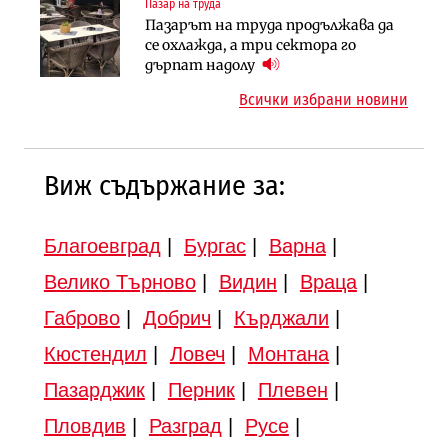
Пазар на труда
Инфраструктура
Търново
Пазарът на труда продължава да
Вторият мост над Варненското
Градоустройство
се охлажда, а три сектора го
езеро става част от бъдещата
Шест кандидата с интерес към
дърпат надолу
магистрала „Черно море“
надзора на двете метростанции в
Всички избрани новини
„Люлин“
Виж съдържание за:
Благоевград
|
Бургас
|
Варна
|
Велико Търново
|
Видин
|
Враца
|
Габрово
|
Добрич
|
Кърджали
|
Кюстендил
|
Ловеч
|
Монтана
|
Пазарджик
|
Перник
|
Плевен
|
Пловдив
|
Разград
|
Русе
|