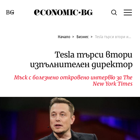
Economic.bg
Търсене
Смяна на език
Начало
Бизнес
Tesla търси втори изпълнителен директор
Tesla търси втори
изпълнителен директор
Мъск с болезнено откровено интервю за The
New York Times