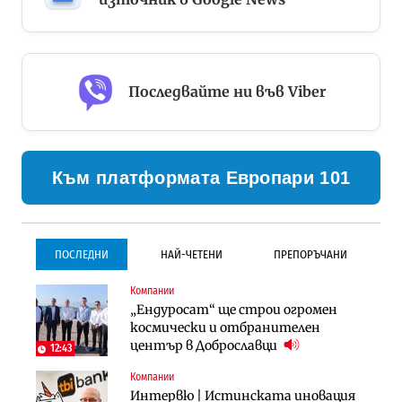
Последвайте ни във Viber
Към платформата Европари 101
ПОСЛЕДНИ
НАЙ-ЧЕТЕНИ
ПРЕПОРЪЧАНИ
Компании
Инфраструктура
Инфраструктура
„Ендуросат“ ще строи огромен
Проектирането на тунела под
Проектирането на тунела под
космически и отбранителен
Петрохан ще върви паралелно с
Петрохан ще върви паралелно с
център в Доброславци
екологичните оценки
екологичните оценки
12:43
Компании
Градоустройство
Компании
Интервю | Истинската иновация
Столична община избра
„Хювефарма“ подписа договор за