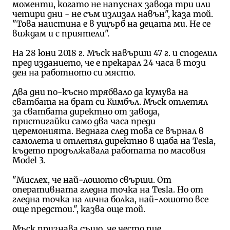
моменти, когато не напуснах завода три или
четири дни - не съм излизал навън", каза той.
"Това наистина е в ущърб на децата ми. Не се
виждам и с приятели".
На 28 юни 2018 г. Мъск навърши 47 г. и споделил
пред изданието, че е прекарал 24 часа в този
ден на работното си място.
Два дни по-късно трябвало да кумува на
сватбата на брат си Кимбъл. Мъск отлетял
за сватбата директно от завода,
пристигайки само два часа преди
церемонията. Веднага след това се върнал в
самолета и отлетял директно в щаба на Tesla,
където продължавала работата по масовия
Model 3.
"Мислех, че най-лошото свърши. От
оперативната гледна точка на Tesla. Но от
гледна точка на лична болка, най-лошото все
още предстои.", казва още той.
Мъск признава също, че често пие