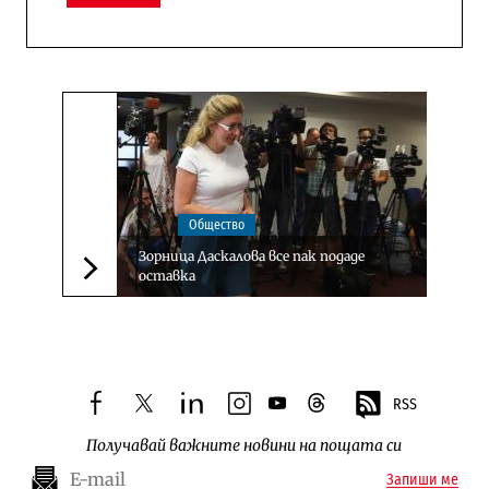
Общество
Зорница Даскалова все пак подаде
оставка
Следваща новина
RSS
facebook
twitter
linkedin
instagram
youtube
threads
Получавай важните новини на пощата си
Запиши ме