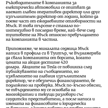
Ръководителите в компанията за
електрически автомобили се опитват да
наемат главен оперативен директор или друг
изпълнителен директор от години, който да
поеме част от ежедневните отговорности на
Мъск. И това търсене е станало по-
интензивно в последно време, най-вече след
туитовете на Мъск относно превръщането
на компанията в частна.
Припомняме, че миналата седмица Мъск
написа в профила си в Туитър, че Възнамерява
да свали компанията от борсата, когато
цената на акция достигне 420
долара. Акциите на Tesla се повишиха след
публикуването на съобщението, но
изявлението на главния изпълнителен
директор, че е обезпечил финансирането, бе
подложено на проверка. Мъск по-късно обясни,
че твърдението му се основава на
многократни и текущи разговори със
саудитски представители, а после написа и
имената на финансовите и юридически
съветници, с които работи по превръщането