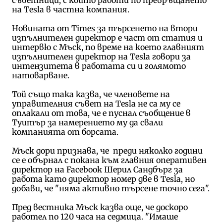
на Tesla в частна компания.
Новината от Times за търсенето на втори
изпълнителен директор е част от статия и
интервю с Мъск, по време на което главният
изпълнителен директор на Tesla говори за
интензитета в работата си и голямото
натоварване.
Той също така казва, че членовете на
управителния съвет на Tesla не са му се
оплакали от това, че е пуснал съобщение в
Туитър за намерението му да свали
компанията от борсата.
Мъск дори признава, че преди няколко години
се е обърнал с покана към главния оперативен
директор на Facebook Шерил Сандбърг за
работа като директор номер две в Tesla, но
добави, че "няма активно търсене точно сега".
Пред вестника Мъск казва още, че доскоро
работел по 120 часа на седмица. "Имаше