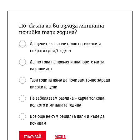
По-скъпа ли ви излиза лятната
почивка тази година?
Да, цените са значително по-високи и
съкратих дни/бюджет
Да, но това не промени плановете ми за
ваканцията
Тази година няма да почивам точно заради
високите цени
Не забелязвам разлика – харча толкова,
колкото и миналата година
Все още не съм решил/а дали и къде да
почивам
Архив
ГЛАСУВАЙ