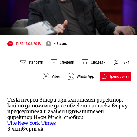
15:25 17.08.2018
~ 3 мин.
Изпрати
Сподели
Сподели
Туит
Препоръчай
Viber
Whats App
Tesla търси втори изпълнителен директор,
който да помогне да се облекчи натиска върху
председателя и главен изпълнителен
директор Илон Мъск, съобщи
The New York Times
в четвъртък.