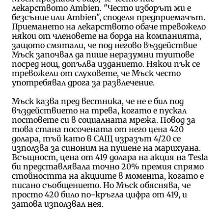
лекарството
Ambien. "Често изборът ми е
безсъние или
Ambien", споделя предприемачът.
Приемането на лекарството обаче тревожело
някои от членовете на борда на компанията,
защото смятали, че под негово въздействие
Мъск започвал да пише неразумни туитове
посред нощ, допълва изданието. Някои пък се
тревожели от слуховете, че Мъск често
употребявал дрога за развлечение.
Мъск казва пред вестника, че не е бил под
въздействието на трева, когато е пускал
постовете си в социалната мрежа. Повод за
това стана посочената от него цена 420
долара, тъй като в САЩ изразът 4/20 се
използва за синоним на пушене на марихуана.
Всъщност, цена от 419 долара на акция на Tesla
би представлявала точно 20% премия спрямо
стойността на акциите в момента, когато е
писано съобщението. Но Мъск обяснява, че
просто 420 било по-кръгла цифра от 419, и
затова използвал нея.