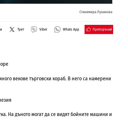
Станимира Луканова
Препоръчай
ли
Туит
Viber
Whats App
море
много векове търговски кораб. В него са намерени
незия
тка. На дъното могат да се видят бойните машини и