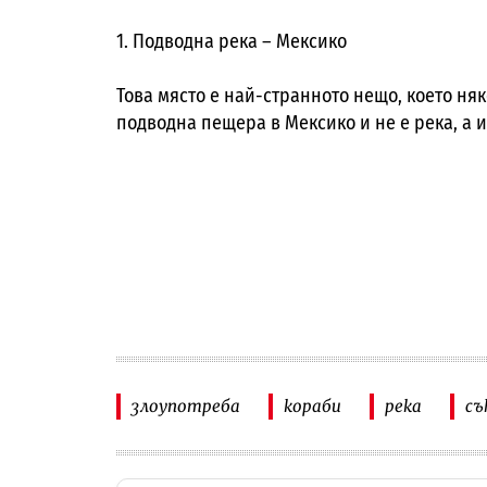
1. Подводна река – Мексико
Това място е най-странното нещо, което няк
подводна пещера в Мексико и не е река, а 
злоупотреба
кораби
река
съ