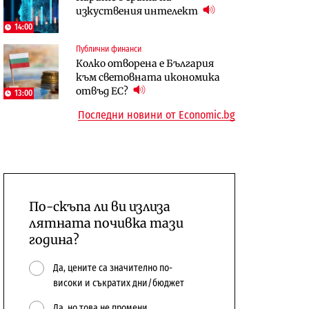
изкуствения интелект
откажат напълно от Google
керосин
14:00
Компании
Публични финанси
Пазар на труда
Интервю | Истинската
Колко отворена е България
Пазарът на труда продължава
иновация идва от решаването
към световната икономика
да се охлажда, а три сектора го
на реални проблеми на
отвъд ЕС?
дърпат надолу
потребителите
13:00
Последни новини от Economic.bg
По-скъпа ли ви излиза
лятната почивка тази
година?
Да, цените са значително по-
високи и съкратих дни/бюджет
Да, но това не промени