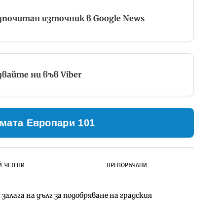
дпочитан източник в Google News
вайте ни във Viber
мата Европари 101
Й-ЧЕТЕНИ
ПРЕПОРЪЧАНИ
залага на дълг за подобряване на градския
ълнител за преместването на трамвайното
д Петрохан ще върви паралелно с екологичните