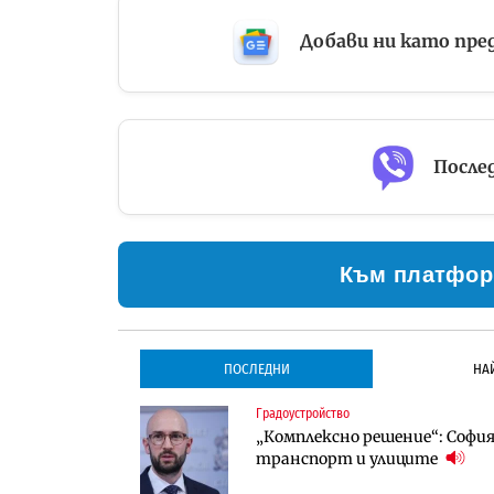
Добави ни като пре
Послед
Към платфор
ПОСЛЕДНИ
НА
Градоустройство
Градоустройство
Инфраструктура
„Комплексно решение“: София 
Столична община избра изп
Проектирането на тунела по
транспорт и улиците
трасе по бул. „Скобелев“
оценки