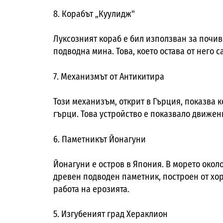
8. Корабът „Куулидж"
Луксозният кораб е бил използван за почивк
подводна мина. Това, което остава от него 
7. Механизмът от Антикитира
Този механизъм, открит в Гърция, показва 
гърци. Това устройство е показвало движен
6. Паметникът Йонагуни
Йонагуни е остров в Япония. В морето окол
древен подводен паметник, построен от хора
работа на ерозията.
5. Изгубеният град Хераклион