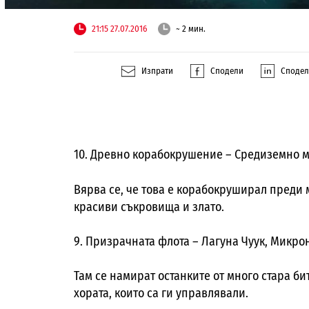
21:15 27.07.2016
~ 2 мин.
Изпрати
Сподели
Споде
10. Древно корабокрушение – Средиземно 
Вярва се, че това е корабокруширал преди 
красиви съкровища и злато.
9. Призрачната флота – Лагуна Чуук, Микро
Там се намират останките от много стара би
хората, които са ги управлявали.