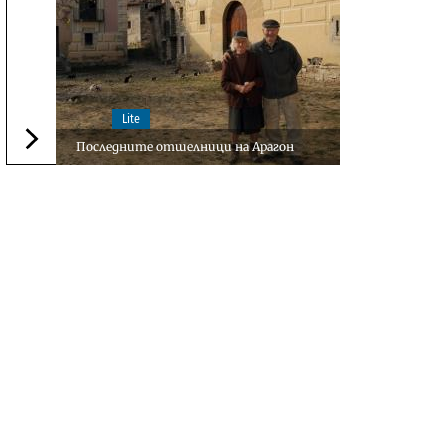
Lite
Последните отшелници на Арагон
Следваща новина