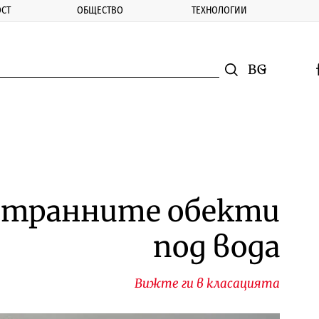
СТ
ОБЩЕСТВО
ТЕХНОЛОГИИ
nomic.bg
Търсене
Смяна на ез
f
Търси
-странните обекти
под вода
Вижте ги в класацията