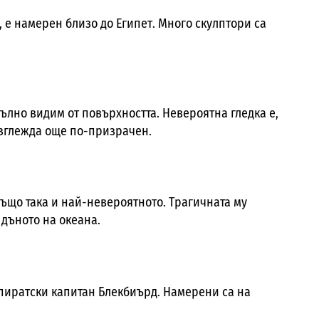
н, е намерен близо до Египет. Много скулптори са
ълно видим от повърхността. Невероятна гледка е,
 изглежда още по-призрачен.
ъщо така и най-невероятното. Трагичната му
 дъното на океана.
я пиратски капитан Блекбиърд. Намерени са на