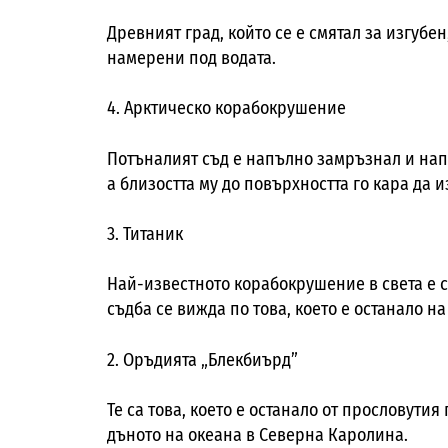
Древният град, който се е смятал за изгубе
намерени под водата.
4. Арктическо корабокрушение
Потъналият съд е напълно замръзнал и нап
а близостта му до повърхността го кара да
3. Титаник
Най-известното корабокрушение в света е с
съдба се вижда по това, което е останало на
2. Оръдията „Блекбиърд”
Те са това, което е останало от прословути
дъното на океана в Северна Каролина.