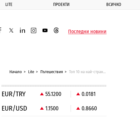
LITE
ПРОЕКТИ
ВСИЧКО
ик
Последни новини
acebook
twitter
linkedin
instagram
youtube
threads
Начало
Lite
Пътешествия
Топ 10 на най-странните обекти под вода
EUR/TRY
55.1200
0.0181
EUR/USD
1.1500
0.8660