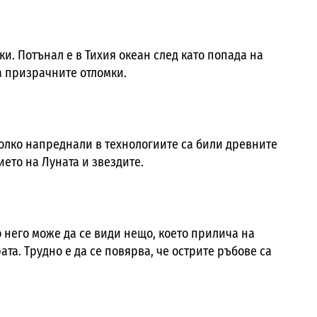
и. Потънал е в Тихия океан след като попада на
са призрачните отломки.
колко напреднали в технологиите са били древните
ието на Луната и звездите.
о него може да се види нещо, което прилича на
та. Трудно е да се повярва, че острите ръбове са