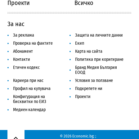
Проекти
Всичко
За нас
За реклама
Защита на личните данни
Проверка на фактите
Екип
Абонамент
Карта на сайта
Контакти
Политика при коригиране
Етичен кодекс
Бранд Медия България
ЕООД
Кариера при нас
Условия за ползване
Профил на купувача
Подкрепете ни
Конфигурация на
Проекти
бисквитки по ЕИЗ
Медиен календар
© 2026 Economic.bg;
;