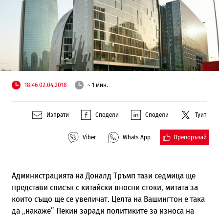
18:46 02.04.2018
~ 1 мин.
Изпрати
Сподели
Сподели
Туит
Препоръчай
Viber
Whats App
Администрацията на Доналд Тръмп тази седмица ще
представи списък с китайски вносни стоки, митата за
които също ще се увеличат. Целта на Вашингтон е така
да „накаже” Пекин заради политиките за износа на