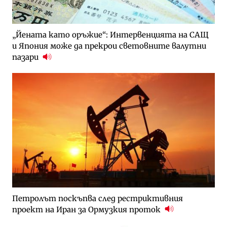
„Йената като оръжие“: Интервенцията на САЩ
и Япония може да прекрои световните валутни
пазари
Петролът поскъпва след рестриктивния
проект на Иран за Ормузкия проток