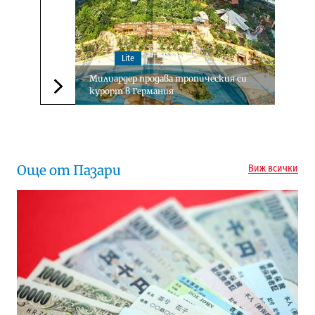
Lite
Милиардер продава тропическия си
курорт в Германия
Следваща новина
Още от Пазари
Виж всички