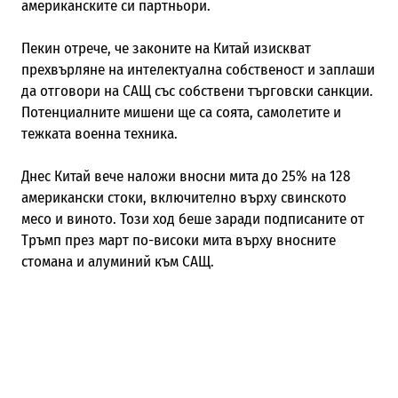
американските си партньори.
Пекин отрече, че законите на Китай изискват
прехвърляне на интелектуална собственост и заплаши
да отговори на САЩ със собствени търговски санкции.
Потенциалните мишени ще са соята, самолетите и
тежката военна техника.
Днес Китай вече наложи вносни мита до 25% на 128
американски стоки, включително върху свинското
месо и виното. Този ход беше заради подписаните от
Тръмп през март по-високи мита върху вносните
стомана и алуминий към САЩ.