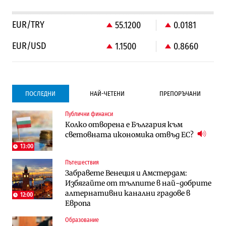
EUR/TRY
55.1200
0.0181
EUR/USD
1.1500
0.8660
ПОСЛЕДНИ
НАЙ-ЧЕТЕНИ
ПРЕПОРЪЧАНИ
Публични финанси
Градоустройство
Компании
Колко отворена е България към
Столична община избра изпълнител за
Vivacom предлага над 150 устройства с
световната икономика отвъд ЕС?
преместването на трамвайното
90% отстъпка през август
трасе по бул. „Скобелев“
13:00
Пътешествия
Компании
Градоустройство
Забравете Венеция и Амстердам:
Vivacom предлага над 150 устройства с
Столична община избра изпълнител за
Избягайте от тълпите в най-добрите
90% отстъпка през август
преместването на трамвайното
алтернативни канални градове в
трасе по бул. „Скобелев“
12:00
Европа
Компании
Енергетика
Образование
„Ендуросат“ ще строи огромен
Държавният ТЕЦ „Марица изток 2“