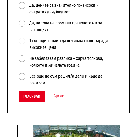
Да, цените са значително по-високи и
съкратих дни/бюджет
Да, но това не промени плановете ми за
ваканцията
Тази година няма да почивам точно заради
високите цени
Не забелязвам разлика – харча толкова,
колкото и миналата година
Все още не съм решил/а дали и къде да
почивам
Архив
ГЛАСУВАЙ