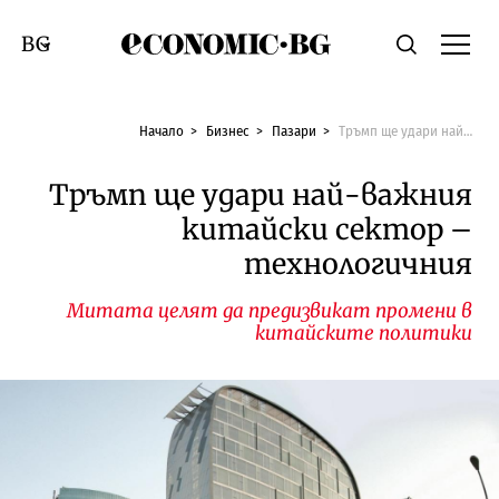
Economic.bg
Търсене
Смяна на език
Начало
Бизнес
Пазари
Тръмп ще удари най-важния китайски сектор – технологичния
Тръмп ще удари най-важния
китайски сектор –
технологичния
Митата целят да предизвикат промени в
китайските политики