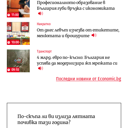
Професионалното образование в
космически и отбранителен център в
работи с 5 блока
България губи връзка с икономиката
Доброславци
11:00
Енергетика
Компании
Накратко
Държавният ТЕЦ „Марица изток 2“
„Ендуросат“ ще строи огромен
От днес левът изчезва от етикетите,
работи с 5 блока
космически и отбранителен център в
менютата и брошурите
Доброславци
10:00
Енергетика
Регулации
Транспорт
АЕЦ „Козлодуй“ ще работи само още
Лекарствата за редки болести
4 млрд. евро по-късно: България не
няколко седмици, ако сушата продължи
попадат в капан на обществените
успява да модернизира жп мрежата си
поръчки?
09:10
Последни новини от Economic.bg
По-скъпа ли ви излиза лятната
почивка тази година?