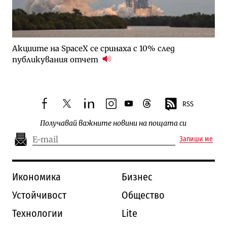
Акциите на SpaceX се сринаха с 10% след
публикувания отчет
RSS
facebook
twitter
linkedin
instagram
youtube
threads
Получавай важните новини на пощата си
Запиши ме
Икономика
Бизнес
Устойчивост
Общество
Технологии
Lite