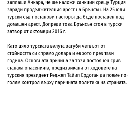
заплаши Анкара, че ще наложи санкции срещу Турция
заради продължителния арест на Брънсън. На 25 юли
турски съд постанови пасторът да бъде поставен под
домашен арест. Допреди това Брънсън стоя в турски
затвор от октомври 2016 г.
Като цяло турската валута загуби четвърт от
стойността си спрямо долара и еврото през тази
година. Основната причина за този постоянен срив
станаха опасенията, предизвикани от ходовете на
турския президент Реджеп Тайип Ердоган да поеме по-
голям контрол върху паричната политика на страната.