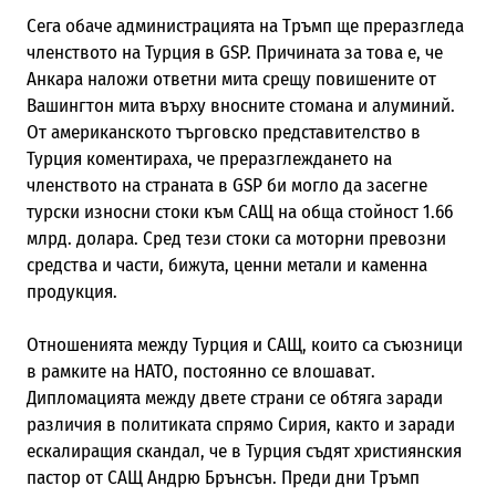
Сега обаче администрацията на Тръмп ще преразгледа
членството на Турция в GSP. Причината за това е, че
Анкара наложи ответни мита срещу повишените от
Вашингтон мита върху вносните стомана и алуминий.
От американското търговско представителство в
Турция коментираха, че преразглеждането на
членството на страната в GSP би могло да засегне
турски износни стоки към САЩ на обща стойност 1.66
млрд. долара. Сред тези стоки са моторни превозни
средства и части, бижута, ценни метали и каменна
продукция.
Отношенията между Турция и САЩ, които са съюзници
в рамките на НАТО, постоянно се влошават.
Дипломацията между двете страни се обтяга заради
различия в политиката спрямо Сирия, както и заради
ескалиращия скандал, че в Турция съдят християнския
пастор от САЩ Андрю Брънсън. Преди дни Тръмп