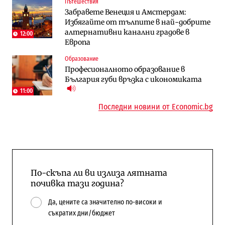
Пътешествия
Енергетика
Компании
Забравете Венеция и Амстердам:
Държавният ТЕЦ „Марица изток 2“
„Ендуросат“ ще строи огромен
Избягайте от тълпите в най-добрите
работи с 5 блока
космически и отбранителен център в
алтернативни канални градове в
Доброславци
12:00
Европа
Енергетика
Регулации
Образование
АЕЦ „Козлодуй“ ще работи само още
Лекарствата за редки болести
Професионалното образование в
няколко седмици, ако сушата продължи
попадат в капан на обществените
България губи връзка с икономиката
поръчки?
11:00
Последни новини от Economic.bg
По-скъпа ли ви излиза лятната
почивка тази година?
Да, цените са значително по-високи и
съкратих дни/бюджет