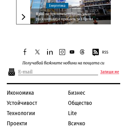
Енергетика
Край на приятелството: защо
руският газ е проблем за Европа
Следваща новина
RSS
facebook
twitter
linkedin
instagram
youtube
threads
Получавай важните новини на пощата си
Запиши ме
Икономика
Бизнес
Устойчивост
Общество
Технологии
Lite
Проекти
Всичко