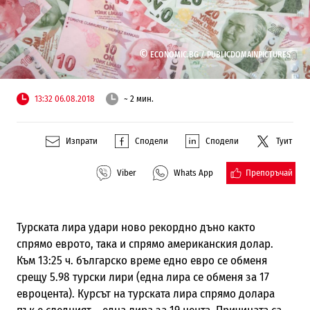
©
ECONOMIC.BG /
PUBLICDOMAINPICTURES
13:32 06.08.2018
~ 2 мин.
Изпрати
Сподели
Сподели
Туит
Препоръчай
Viber
Whats App
Турската лира удари ново рекордно дъно както
спрямо еврото, така и спрямо американския долар.
Към 13:25 ч. българско време едно евро се обменя
срещу 5.98 турски лири (една лира се обменя за 17
евроцента). Курсът на турската лира спрямо долара