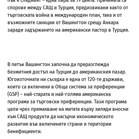
пък е следният – една лира за 19 цента. Причината са
спорове между САЩ и Турция, предизвикани както от
търговската война в международен план, така и от
възможните санкции от Вашингтон срещу Анкара
заради задържането на американски пастор в Турция.
В петък Вашингтон започна да преразглежда
безмитния достъп на Турция до американския пазар.
Югоизточната ни съседка е една от 120-те държави,
които са включени в Обща система за преференции
(GSP) – най-старата и най-голяма американска
програма за търговски преференции. Тази програма
цели чрез премахване на митата върху хиляди вносни
към САЩ продукти да насърчи икономическото
развитие във включените страни и територии
бенефициенти.