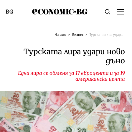
Economic.bg
Търсене
Смяна на език
Начало
Бизнес
Турската лира удари ново дъно
Турската лира удари ново
дъно
Една лира се обменя за 17 евроцента и за 19
американски цента