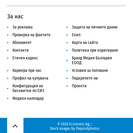
За нас
За реклама
Защита на личните данни
Проверка на фактите
Екип
Абонамент
Карта на сайта
Контакти
Политика при коригиране
Етичен кодекс
Бранд Медия България
ЕООД
Кариера при нас
Условия за ползване
Профил на купувача
Подкрепете ни
Конфигурация на
Проекти
бисквитки по ЕИЗ
Медиен календар
© 2026 Economic.bg;
;
Нагоре
Stock images by
Depositphotos