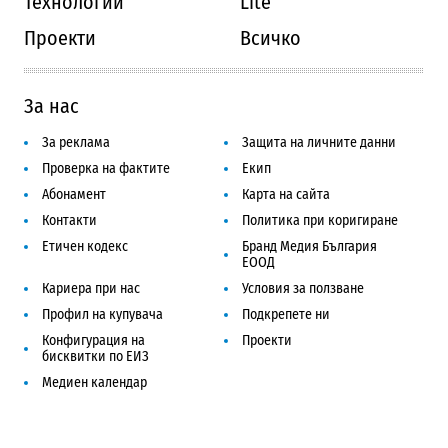
Технологии
Lite
Проекти
Всичко
За нас
За реклама
Защита на личните данни
Проверка на фактите
Екип
Абонамент
Карта на сайта
Контакти
Политика при коригиране
Етичен кодекс
Бранд Медия България
ЕООД
Кариера при нас
Условия за ползване
Профил на купувача
Подкрепете ни
Конфигурация на
Проекти
бисквитки по ЕИЗ
Медиен календар