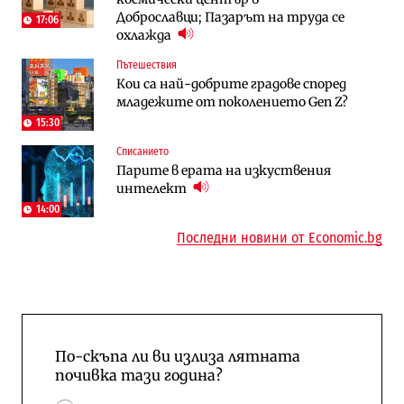
Доброславци; Пазарът на труда се
Доброславци
17:06
охлажда
Digi&AI
Регулации
Пътешествия
Трафикът толкова е намалял, че големи
Кабинетът иска да отпадне забраната
Кои са най-добрите градове според
медии обмислят да се откажат
за износ на дизел и керосин
младежите от поколението Gen Z?
напълно от Google
15:30
Пазар на труда
Компании
Списанието
Пазарът на труда продължава да се
Интервю | Истинската иновация идва
Парите в ерата на изкуствения
охлажда, а три сектора го дърпат
от решаването на реални проблеми на
интелект
надолу
потребителите
14:00
Последни новини от Economic.bg
По-скъпа ли ви излиза лятната
почивка тази година?