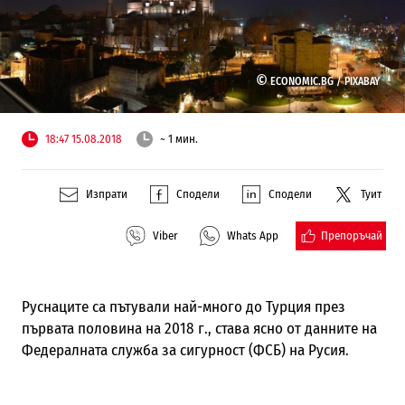
©
ECONOMIC.BG /
PIXABAY
18:47 15.08.2018
~ 1 мин.
Изпрати
Сподели
Сподели
Туит
Препоръчай
Viber
Whats App
Руснаците са пътували най-много до Турция през
първата половина на 2018 г., става ясно от данните на
Федералната служба за сигурност (ФСБ) на Русия.