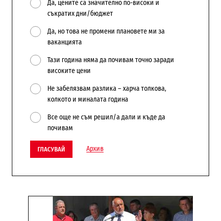
Да, цените са значително по-високи и
съкратих дни/бюджет
Да, но това не промени плановете ми за
ваканцията
Тази година няма да почивам точно заради
високите цени
Не забелязвам разлика – харча толкова,
колкото и миналата година
Все още не съм решил/а дали и къде да
почивам
Архив
ГЛАСУВАЙ