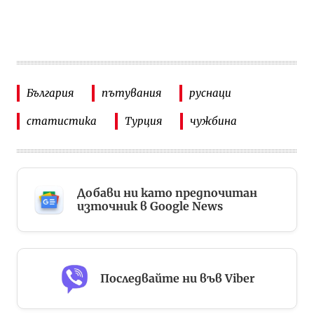
България
пътувания
руснаци
статистика
Турция
чужбина
Добави ни като предпочитан
източник в Google News
Последвайте ни във Viber