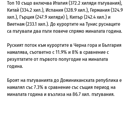
Топ 10 също включва Италия (372.2 хиляди пътувания),
Китай (334.2 хил.), Испания (328.9 хил.), Германия (324.9
хил.), Гърция (247.9 хиляди) ), Кипър (242.4 хил.) и
Виетнам (233.1 хил.). До курортите на Тунис руснаците
са пътували два пъти повече спрямо миналата година.
Руският поток към курортите в Черна гора и България
намалява, съответно с 11.9% и 8% в сравнение с
резултатите от първото полугодие на миналата
година.
Броят на пътуванията до Доминиканската република е
намалял със 7.3% в сравнение със същия период на
миналата година и възлиза на 86.7 хил. пътувания.