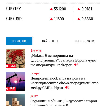
EUR/TRY
55.1200
0.0181
EUR/USD
1.1500
0.8660
ПОСЛЕДНИ
НАЙ-ЧЕТЕНИ
ПРЕПОРЪЧАНИ
Екология
Градоустройство
Градоустройство
„Никога в историята на
Столична община избра изпълнител за
Столична община избра изпълнител за
цивилизацията“: Западна Европа чупи
преместването на трамвайното
преместването на трамвайното
температурни рекорди
трасе по бул. „Скобелев“
трасе по бул. „Скобелев“
10:08
Пазари
Компании
Енергетика
Петролът поскъпва на фона на
„Ендуросат“ ще строи огромен
Държавният ТЕЦ „Марица изток 2“
несигурността около споразумението
космически и отбранителен център в
работи с 5 блока
между САЩ и Иран
Доброславци
07:20
Денят
Енергетика
Компании
Седмични новини: „Ендуросат“ строи
Държавният ТЕЦ „Марица изток 2“
„Ендуросат“ ще строи огромен
космически център в
работи с 5 блока
космически и отбранителен център в