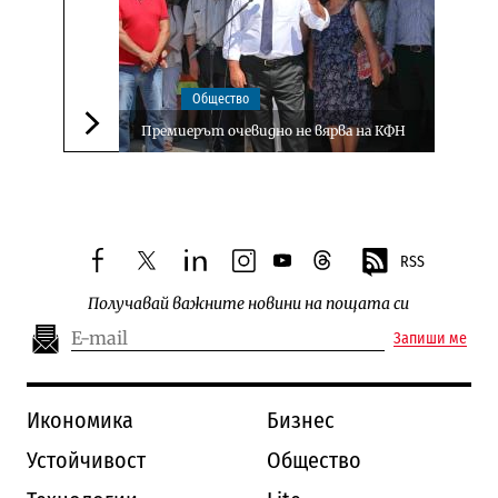
Общество
Премиерът очевидно не вярва на КФН
Следваща новина
RSS
facebook
twitter
linkedin
instagram
youtube
threads
Получавай важните новини на пощата си
Запиши ме
Икономика
Бизнес
Устойчивост
Общество