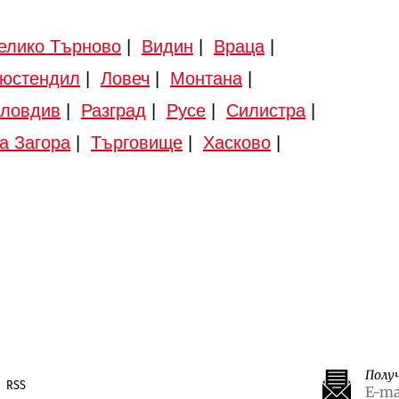
елико Търново
|
Видин
|
Враца
|
юстендил
|
Ловеч
|
Монтана
|
ловдив
|
Разград
|
Русе
|
Силистра
|
а Загора
|
Търговище
|
Хасково
|
Полу
RSS