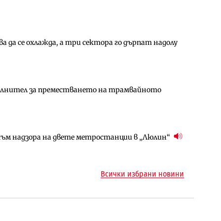
 да се охлажда, а три сектора го дърпат надолу
амо още няколко седмици, ако сушата продължи
ъчните оценки на имотите може да бъдат
ълнител за преместването на трамвайното
арцеларния план за магистралата Русе – Велико
ългария продължава да се охлажда (Графика)
ъм надзора на двете метростанции в „Люлин“
ъм надзора на двете метростанции в „Люлин“
ото езеро става част от бъдещата магистрала
Всички избрани новини