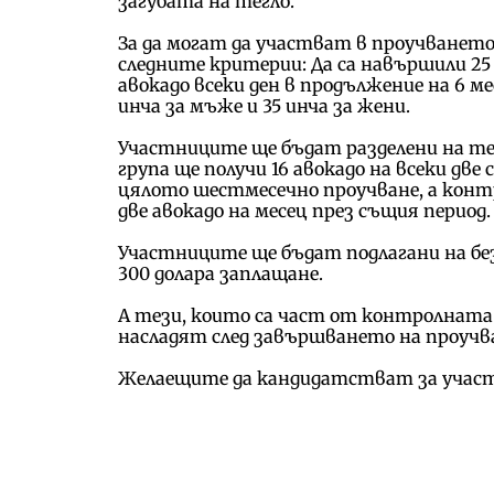
загубата на тегло.
За да могат да участват в проучванет
следните критерии: Да са навършили 25 г
авокадо всеки ден в продължение на 6 м
инча за мъже и 35 инча за жени.
Участниците ще бъдат разделени на те
група ще получи 16 авокадо на всеки две 
цялото шестмесечно проучване, а контр
две авокадо на месец през същия период.
Участниците ще бъдат подлагани на бе
300 долара заплащане.
А тези, които са част от контролната г
насладят след завършването на проучв
Желаещите да кандидатстват за участ