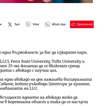
Препоръчай
ли
Туит
Viber
Whats App
о една възможност за вас да изкарате пари.
), Penn State University, Tufts University и
абират 25-ма желаещи да се включат срещу
иета с авокадо с научна цел.
на едно авокадо на ден намалява висцералната
 Сабате, който ръководи Центъра за хранене,
оляванията на LLU.
 всъщност яденето на авокадо може да
е в коремната област и така да се насърчи