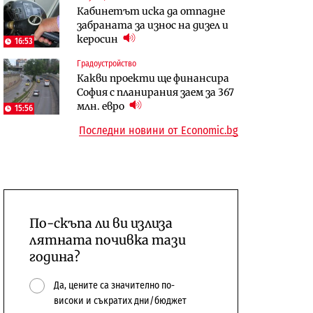
Кабинетът иска да отпадне
бюджетите си
забраната за износ на дизел и
To:know
Компании
керосин
16:53
Последни дни с обозначаване на
А1 отново е лидер при
Градоустройство
цените в лева: Какво
технологичните компании и
Какви проекти ще финансира
предстои?
системните интегратори
София с планирания заем за 367
млн. евро
15:56
Последни новини от Economic.bg
По-скъпа ли ви излиза
лятната почивка тази
година?
Да, цените са значително по-
високи и съкратих дни/бюджет