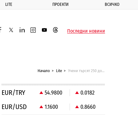
LITE
ПРОЕКТИ
ВСИЧКО
ик
Последни новини
acebook
twitter
linkedin
instagram
youtube
threads
Начало
Lite
Учени търсят 250 доброволци за диета с авокадо
EUR/TRY
54.9800
0.0182
EUR/USD
1.1600
0.8660