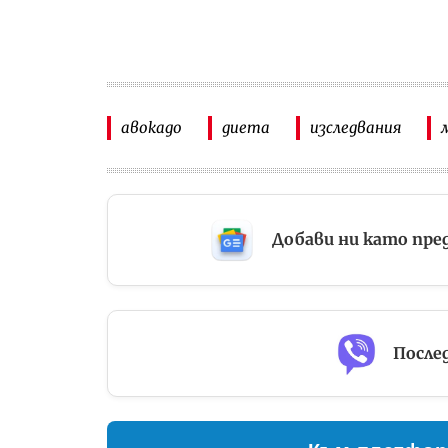
авокадо
диета
изследвания
Добави ни като пре
Послед