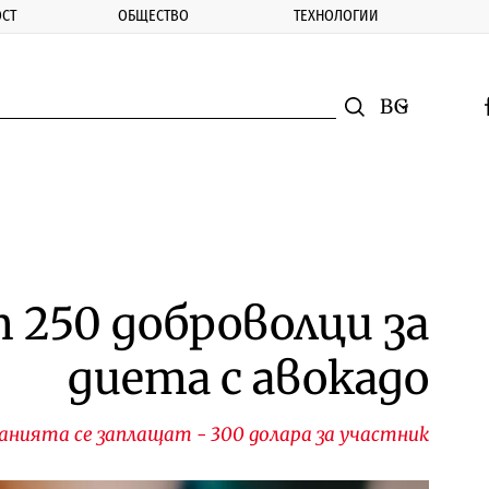
СТ
ОБЩЕСТВО
ТЕХНОЛОГИИ
nomic.bg
Търсене
Смяна на ез
f
Търси
 250 доброволци за
диета с авокадо
анията се заплащат - 300 долара за участник