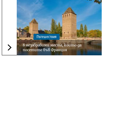
Пътешествия
8 незабравими места, които да
посетите във Франция
Следваща новина