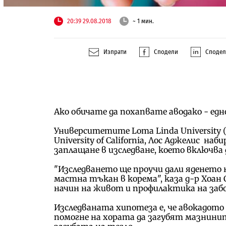
20:39 29.08.2018
~ 1 мин.
Изпрати
Сподели
Споде
Ако обичате да похапвате аводако - едн
Университетите Loma Linda University (LLU
University of California, Лос Аджелис н
заплащане в изследване, което включва д
"Изследването ще проучи дали яденето 
мастна тъкан в корема", каза д-р Хоан
начин на живот и профилактика на заб
Изследваната хипотеза е, че авокадото
помогне на хората да загубят мазнинит