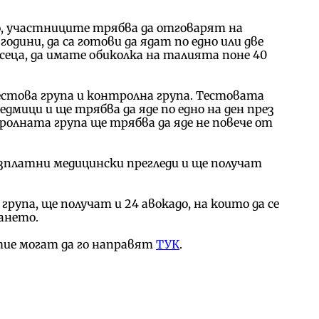
о, участниците трябва да отговарят на
одини, да са готови да ядат по едно или две
есеца, да имате обиколка на талията поне 40
стова група и контролна група. Тестовата
седмици и ще трябва да яде по едно на ден през
олната група ще трябва да яде не повече от
зплатни медицински прегледи и ще получат
рупа, ще получат и 24 авокадо, на които да се
ането.
ие могат да го направят
ТУК
.