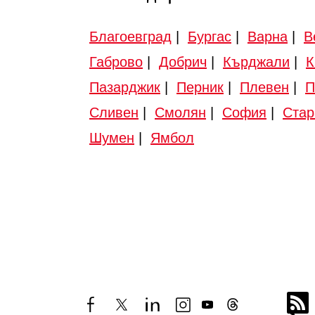
Благоевград
|
Бургас
|
Варна
|
В
Габрово
|
Добрич
|
Кърджали
|
К
Пазарджик
|
Перник
|
Плевен
|
П
Сливен
|
Смолян
|
София
|
Стар
Шумен
|
Ямбол
facebook
twitter
linkedin
instagram
youtube
threads