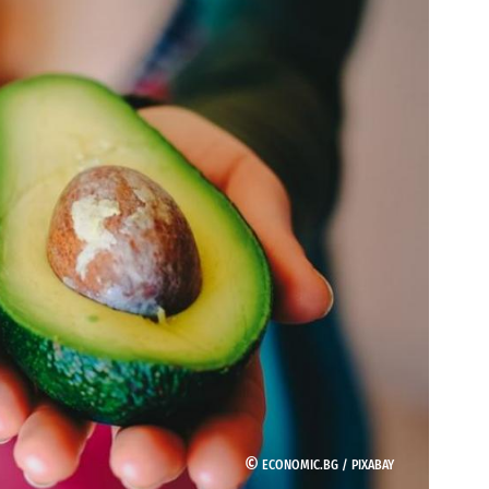
©
ECONOMIC.BG /
PIXABAY