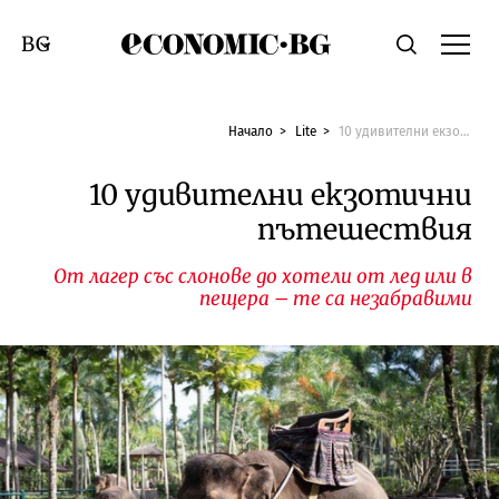
Economic.bg
Търсене
Смяна на език
Начало
Lite
10 удивителни екзотични пътешествия
10 удивителни екзотични
пътешествия
От лагер със слонове до хотели от лед или в
пещера – те са незабравими