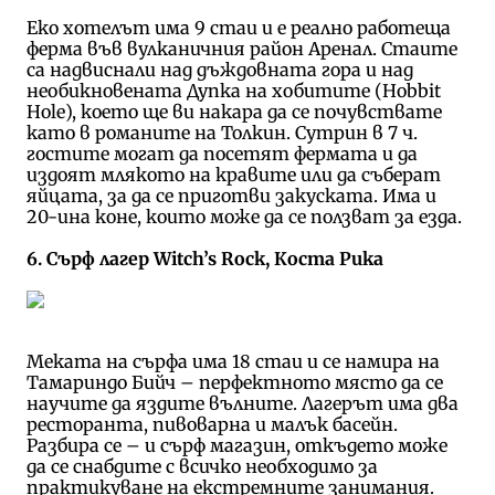
Еко хотелът има 9 стаи и е реално работеща
ферма във вулканичния район Аренал. Стаите
са надвиснали над дъждовната гора и над
необикновената Дупка на хобитите (Hobbit
Hole), което ще ви накара да се почувствате
като в романите на Толкин. Сутрин в 7 ч.
гостите могат да посетят фермата и да
издоят млякото на кравите или да съберат
яйцата, за да се приготви закуската. Има и
20-ина коне, които може да се ползват за езда.
6. Сърф лагер Witch’s Rock, Коста Рика
Меката на сърфа има 18 стаи и се намира на
Тамариндо Бийч – перфектното място да се
научите да яздите вълните. Лагерът има два
ресторанта, пивоварна и малък басейн.
Разбира се – и сърф магазин, откъдето може
да се снабдите с всичко необходимо за
практикуване на екстремните занимания.