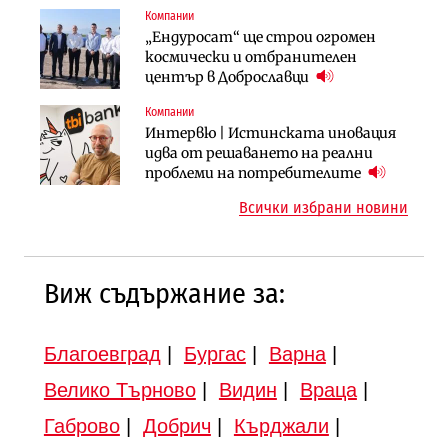
Компании
Компании
Публични финанси
„Ендуросат“ ще строи огромен
„Хювефарма“ подписа договор за
След 20 години застой: Данъчните
космически и отбранителен
придобиване на Euroapi Italy
оценки на имотите може да бъдат
център в Доброславци
вдигнати
Компании
Инфраструктура
Инфраструктура
Интервю | Истинската иновация
АПИ възложи промяната на
Вторият мост над Варненското
идва от решаването на реални
парцеларния план за
езеро става част от бъдещата
проблеми на потребителите
магистралата Русе – Велико
магистрала „Черно море“
Всички избрани новини
Търново
Виж съдържание за:
Благоевград
|
Бургас
|
Варна
|
Велико Търново
|
Видин
|
Враца
|
Габрово
|
Добрич
|
Кърджали
|