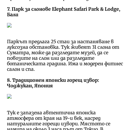
7. Парк за слонове Elephant Safari Park & Lodge,
Бали
Паркът предлага 25 стаи за настаняване в
луксозна обстановка. Тук живеят 31 слона от
Суматра, може да разгледате музей, да се
повозите на слон или да разгледате
ботаническата градина. Има и модерен фитнес
салон и спа.
8. Традиционен японски горещ извор:
Чоджукан, Япония
Тук е запазена автентична японска
атмосфера от края на 19-и век, насред
натуралните горещи извори. Мястото се
намира на около 3 часа път от Токио. В