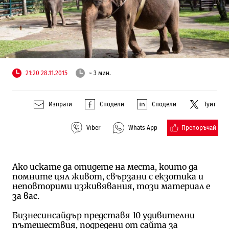
21:20 28.11.2015
~ 3 мин.
Изпрати
Сподели
Сподели
Туит
Препоръчай
Viber
Whats App
Ако искате да отидете на места, които да
помните цял живот, свързани с екзотика и
неповторими изживявания, този материал е
за вас.
Бизнесинсайдър представя 10 удивителни
пътешествия, подредени от сайта за