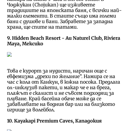
Чоджукан (Chojukan) ще изживеете
традициите на японската баня, с всички най-
малки елементи. В стаите също има големи
бани с душове и вани. Забравете за западна
храна, ще спите на татами.
9. Hidden Beach Resort - Au Naturel Club, Riviera
Maya, Мексико
Това е курорт за нудисти, наричан още с
евфемизма „дрехи по желание”. Намира се на
час с кола от Канкун, в южна посока. Предлага
ол-инклузив пакети, и макар че е на брега,
плажът е скалист и не съвсем подходящ за
плуване. Край басейна обаче може да се
забавлявате на водния бар или на близкото
игрище за волейбол.
10. Kayakapi Premium Caves, Кападокия