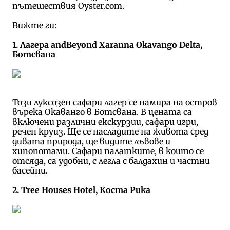
пътешествия Oyster.com.
Вижте ги:
1. Лагера andBeyond Xaranna Okavango Delta,
Ботсвана
Този луксозен сафари лагер се намира на остров
върека Окаванго в Ботсвана. В цената са
включени различни екскурзии, сафари игри,
речен круиз. Ще се насладите на живота сред
дивата природа, ще видите лъвове и
хипопотами. Сафари палатките, в които се
отсяда, са удобни, с легла с балдахин и частни
басейни.
2. Tree Houses Hotel, Коста Рика