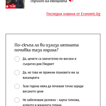
спринт на емоцията
няколко седмици, ако сушата продължи
попадат в капан на обществените
поръчки?
11:00
Последни новини от Economic.bg
По-скъпа ли ви излиза лятната
почивка тази година?
Да, цените са значително по-високи и
съкратих дни/бюджет
Да, но това не промени плановете ми за
ваканцията
Тази година няма да почивам точно заради
високите цени
Не забелязвам разлика – харча толкова,
колкото и миналата година