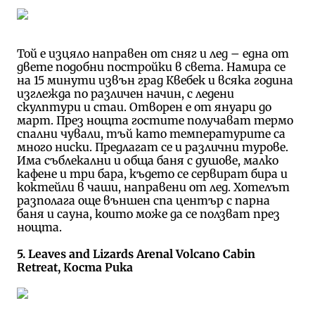
Той е изцяло направен от сняг и лед – една от
двете подобни постройки в света. Намира се
на 15 минути извън град Квебек и всяка година
изглежда по различен начин, с ледени
скулптури и стаи. Отворен е от януари до
март. През нощта гостите получават термо
спални чували, тъй като температурите са
много ниски. Предлагат се и различни турове.
Има съблекални и обща баня с душове, малко
кафене и три бара, където се сервират бира и
коктейли в чаши, направени от лед. Хотелът
разполага още външен спа център с парна
баня и сауна, които може да се ползват през
нощта.
5. Leaves and Lizards Arenal Volcano Cabin
Retreat, Коста Рика