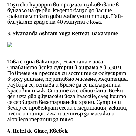
Този еко куроррт ви предлага изживяване в
бунгало на дърво, където близо до вас ще
съжителстват диви маймуни и птици. Най-
близкият град е на 40 минути с кола.
3. Sivananda Ashram Yoga Retreat, Бахамите
Това е една ваканция, съчетана с йога.
Ставането всяка сутрин в ашрама е в 5,30 ч.
По време на престоя си гостите се фокусират
върху дишане, позитивно мислене, медитация.
Разбира се, остава и време да се насладят на
красивия плаж. Стаите са с общи бани. Всеки
ден има два двучасови йога класове, след които
се сервират вегетариански храни. Сутрин и
вечер се провеждат сесии с медитация, лекции,
пеене и танци. Има и център за масажи и
аюрведа терапии за тяло.
4. Hotel de Glace, Квебек