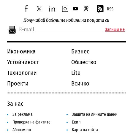
RSS
facebook
twitter
linkedin
instagram
youtube
threads
Получавай важните новини на пощата си
Запиши ме
Икономика
Бизнес
Устойчивост
Общество
Технологии
Lite
Проекти
Всичко
За нас
За реклама
Защита на личните данни
Проверка на фактите
Екип
Абонамент
Карта на сайта