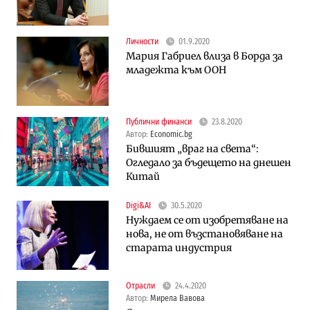
Личности
01.9.2020
Мария Габриел влиза в Борда за
младежта към ООН
Публични финанси
23.8.2020
Автор:
Economic.bg
Бившият „враг на света“:
Огледало за бъдещето на днешен
Китай
Digi&AI
30.5.2020
Нуждаем се от изобретяване на
нова, не от възстановяване на
старата индустрия
Отрасли
24.4.2020
Автор:
Мирела Вавова