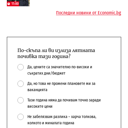
поръчки?
11:00
Последни новини от Economic.bg
По-скъпа ли ви излиза лятната
почивка тази година?
Да, цените са значително по-високи и
съкратих дни/бюджет
Да, но това не промени плановете ми за
ваканцията
Тази година няма да почивам точно заради
високите цени
Не забелязвам разлика – харча толкова,
колкото и миналата година