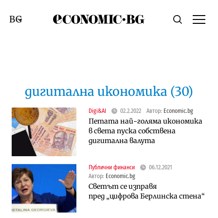
Economic.bg
Търсене
Смяна на език
дигитална икономика (30)
Digi&AI
02.2.2022
Автор:
Economic.bg
Петата най-голяма икономика
в света пуска собствена
дигитална валута
Публични финанси
06.12.2021
Автор:
Economic.bg
Светът се изправя
пред „цифрова Берлинска стена“