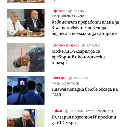
Европари
10.2.2021
Автор:
Антония Симова
Кабинетът преработи плана за
възстановяване: повече за
бизнеса и по-малко за саниране
Публични финанси
13.11.2020
Може ли България да се
превърне в икономически
тигър?
Компании
15.10.2020
Автор:
Economic.bg
Huawei попадна в нова обсада на
САЩ
Digi&AI
29.9.2020
Автор:
Economic.bg
България подготвя IT проекти
за €1.2 млрд.