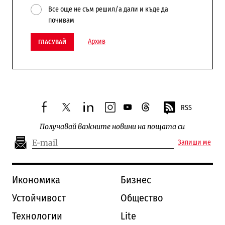
Все още не съм решил/а дали и къде да
почивам
Архив
ГЛАСУВАЙ
RSS
facebook
twitter
linkedin
instagram
youtube
threads
Получавай важните новини на пощата си
Запиши ме
Икономика
Бизнес
Устойчивост
Общество
Технологии
Lite