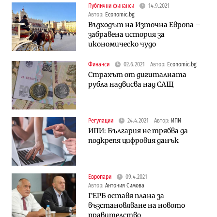
Публични финанси
14.9.2021
Автор:
Economic.bg
Възходът на Източна Европа –
забравена история за
икономическо чудо
Финанси
02.6.2021
Автор:
Economic.bg
Страхът от дигиталната
рубла надвисва над САЩ
Регулации
24.4.2021
Автор:
ИПИ
ИПИ: България не трябва да
подкрепя цифровия данък
Европари
09.4.2021
Автор:
Антония Симова
ГЕРБ оставя плана за
възстановяване на новото
правителство