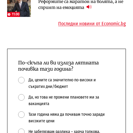
Реформите са маратон на волята, а не
АЕЦ „Козлодуй“ ще работи само още
Лекарствата за редки болести
спринт на емоцията
няколко седмици, ако сушата продължи
попадат в капан на обществените
поръчки?
11:00
Последни новини от Economic.bg
По-скъпа ли ви излиза лятната
почивка тази година?
Да, цените са значително по-високи и
съкратих дни/бюджет
Да, но това не промени плановете ми за
ваканцията
Тази година няма да почивам точно заради
високите цени
Не забелязвам разлика – харча толкова,