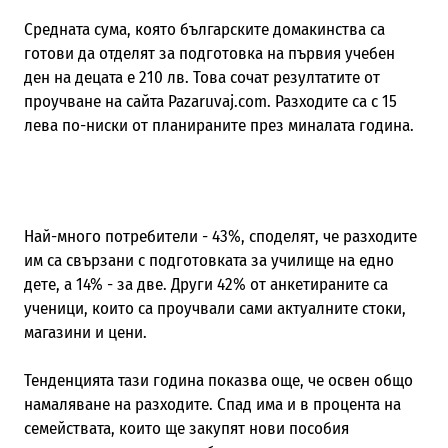
Средната сума, която българските домакинства са
готови да отделят за подготовка на първия учебен
ден на децата е 210 лв. Това сочат резултатите от
проучване на сайта Pazaruvaj.com. Разходите са с 15
лева по-ниски от планираните през миналата година.
Най-много потребители - 43%, споделят, че разходите
им са свързани с подготовката за училище на едно
дете, а 14% - за две. Други 42% от анкетираните са
ученици, които са проучвали сами актуалните стоки,
магазини и цени.
Тенденцията тази година показва още, че освен общо
намаляване на разходите. Спад има и в процента на
семействата, които ще закупят нови пособия