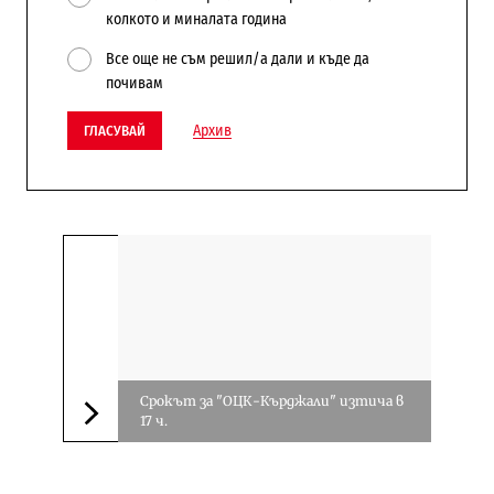
колкото и миналата година
Все още не съм решил/а дали и къде да
почивам
Архив
ГЛАСУВАЙ
Срокът за "ОЦК-Кърджали" изтича в
17 ч.
Следваща новина