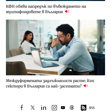
КФН обяви напредък по въвеждането на
мултифондовете в България
Междуфирмената задлъжнялост расте: Кои
сектори в България са най-засегнати?
RSS
facebook
twitter
linkedin
instagram
youtube
threads