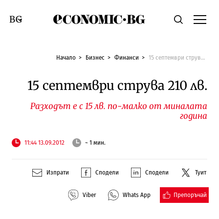
Economic.bg
Търсене
Смяна на език
Начало
Бизнес
Финанси
15 септември струва 210 лв.
15 септември струва 210 лв.
Разходът е с 15 лв. по-малко от миналата
година
11:44 13.09.2012
~ 1 мин.
Изпрати
Сподели
Сподели
Туит
Препоръчай
Viber
Whats App