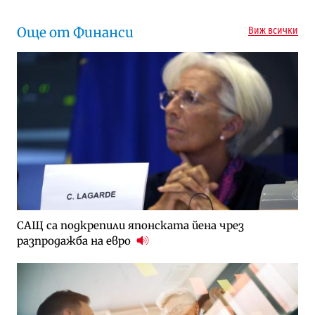
Още от Финанси
Виж всички
САЩ са подкрепили японската йена чрез
разпродажба на евро