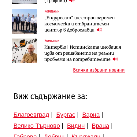
няколко седмици, ако сушата
България продължава да се охлажда
(Графика)
продължи
(Графика)
Компании
Компании
Публични финанси
„Ендуросат“ ще строи огромен
„Хювефарма“ подписа договор за
След 20 години застой: Данъчните
космически и отбранителен
придобиване на Euroapi Italy
оценки на имотите може да бъдат
център в Доброславци
вдигнати
Компании
Инфраструктура
Инфраструктура
Интервю | Истинската иновация
АПИ възложи промяната на
Вторият мост над Варненското
идва от решаването на реални
парцеларния план за
езеро става част от бъдещата
проблеми на потребителите
магистралата Русе – Велико
магистрала „Черно море“
Всички избрани новини
Търново
Виж съдържание за:
Благоевград
|
Бургас
|
Варна
|
Велико Търново
|
Видин
|
Враца
|
Габрово
|
Добрич
|
Кърджали
|