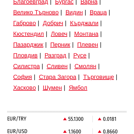
Благоевград
|
Бургас
|
Варна
|
Велико Търново
|
Видин
|
Враца
|
Габрово
|
Добрич
|
Кърджали
|
Кюстендил
|
Ловеч
|
Монтана
|
Пазарджик
|
Перник
|
Плевен
|
Пловдив
|
Разград
|
Русе
|
Силистра
|
Сливен
|
Смолян
|
София
|
Стара Загора
|
Търговище
|
Хасково
|
Шумен
|
Ямбол
EUR/TRY
55.1300
0.0181
EUR/USD
1.1600
0.8660