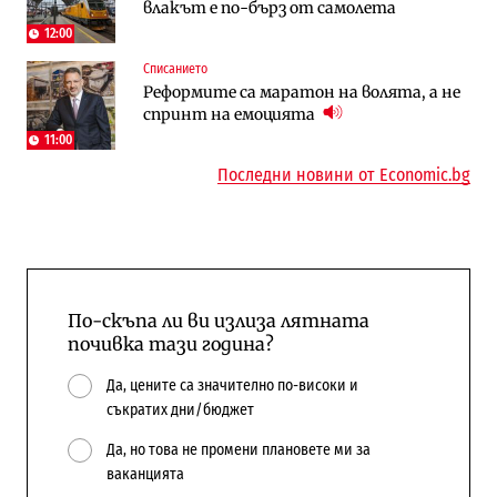
влакът е по-бърз от самолета
работи с 5 блока
космически и отбранителен център в
Доброславци
12:00
Списанието
Енергетика
Регулации
Реформите са маратон на волята, а не
АЕЦ „Козлодуй“ ще работи само още
Лекарствата за редки болести
спринт на емоцията
няколко седмици, ако сушата продължи
попадат в капан на обществените
поръчки?
11:00
Последни новини от Economic.bg
По-скъпа ли ви излиза лятната
почивка тази година?
Да, цените са значително по-високи и
съкратих дни/бюджет
Да, но това не промени плановете ми за
ваканцията