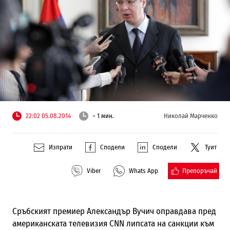
22:02 05.08.2014
~ 1 мин.
Николай Марченко
Изпрати
Сподели
Сподели
Туит
Препоръчай
Viber
Whats App
Сръбският премиер Александър Вучич оправдава пред
американската телевизия CNN липсата на санкции към