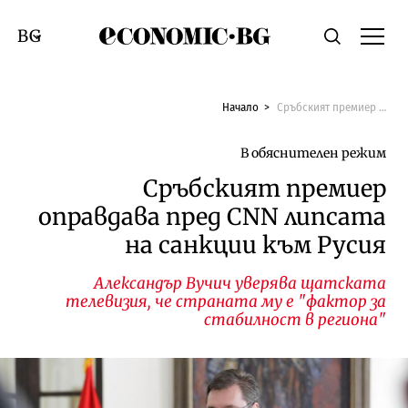
Economic.bg
Търсене
Смяна на език
Начало
Сръбският премиер оправдава пред CNN липсата на санкции към Русия
В обяснителен режим
Сръбският премиер
оправдава пред CNN липсата
на санкции към Русия
Александър Вучич уверява щатската
телевизия, че страната му е "фактор за
стабилност в региона"