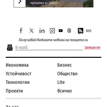
програма за 2014 г.
Следваща новина
RSS
facebook
twitter
linkedin
instagram
youtube
threads
Получавай важните новини на пощата си
Запиши ме
Икономика
Бизнес
Устойчивост
Общество
Технологии
Lite
Проекти
Всичко