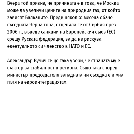
Вчера той призна, че причината е в това, че Москва
може да увеличи цените на природния газ, от който
зависят Балканите. Преди няколко месеца обаче
съседната Черна гора, отцепила се от Сърбия през
2006 г., въведе санкции на Европейския съюз (ЕС)
срещу Руската федерация, за да не рискува
евентуалното си членство в НАТО и ЕС.
Александър Вучич също така увери, че страната му е
фактор за стабилност в региона. Също така според
министър-председателя западната ни съседка е и «на
пътя на евроинтеграцията».