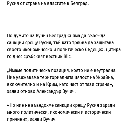
Русия от страна на властите в Белград.
По думите на Вучич Белград «няма да въвежда
санкции срещу Русия, тъй като трябва да защитава
своето икономическо и политическо бъдеще», цитира
го днес сръбският вестник Blic.
„Имаме политическа позиция, която не е неутрална.
Ние уважаваме териториалната цялост на Украйна,
включително и на Крим, като част от тази страна»,
заяви отново Александър Вучич.
«Но ние не въведохме санкции срещу Русия заради
много политически, икономически и исторически
причини», заяви Вучич.