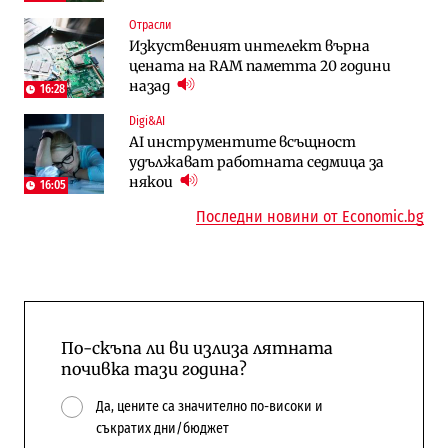
Digi&AI
Регулации
Отрасли
Трафикът толкова е намалял, че големи
Кабинетът иска да отпадне забраната
Изкуственият интелект върна
медии обмислят да се откажат
за износ на дизел и керосин
цената на RAM паметта 20 години
напълно от Google
назад
16:28
Пазар на труда
Компании
Digi&AI
Пазарът на труда продължава да се
Интервю | Истинската иновация идва
AI инструментите всъщност
охлажда, а три сектора го дърпат
от решаването на реални проблеми на
удължават работната седмица за
надолу
потребителите
някои
16:05
Последни новини от Economic.bg
По-скъпа ли ви излиза лятната
почивка тази година?
Да, цените са значително по-високи и
съкратих дни/бюджет