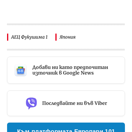
АЕЦ Фукушима 1
Япония
Добави ни като предпочитан
източник в Google News
Последвайте ни във Viber
Към платформата Европари 101