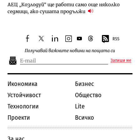
АЕЦ „Козлодуй“ ще работи само още няколко
седмици, ако сушата продължи
RSS
facebook
twitter
linkedin
instagram
youtube
threads
Получавай важните новини на пощата си
Запиши ме
Икономика
Бизнес
Устойчивост
Общество
Технологии
Lite
Проекти
Всичко
За нас