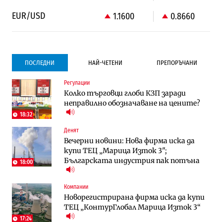
EUR/USD
1.1600
0.8660
ПОСЛЕДНИ
НАЙ-ЧЕТЕНИ
ПРЕПОРЪЧАНИ
Регулации
Градоустройство
Градоустройство
Колко търговци глоби КЗП заради
Столична община избра изпълнител за
Столична община избра изпълнител за
неправилно обозначаване на цените?
преместването на трамвайното
преместването на трамвайното
трасе по бул. „Скобелев“
трасе по бул. „Скобелев“
18:32
Денят
Компании
Енергетика
Вечерни новини: Нова фирма иска да
„Ендуросат“ ще строи огромен
Държавният ТЕЦ „Марица изток 2“
купи ТЕЦ „Марица Изток 3";
космически и отбранителен център в
работи с 5 блока
Българската индустрия пак потъна
Доброславци
18:00
Енергетика
Компании
Компании
Държавният ТЕЦ „Марица изток 2“
„Ендуросат“ ще строи огромен
Новорегистрирана фирма иска да купи
работи с 5 блока
космически и отбранителен център в
ТЕЦ „КонтурГлобал Марица Изток 3“
Доброславци
17:24