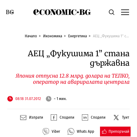
Economic.bg
Търсене
Смяна на език
Начало
Икономика
Енергетика
АЕЦ „Фукушима 1” стана държавна
АЕЦ „Фукушима 1” стана
държавна
Япония отпусна 12.8 млрд. долара на ТЕПКО,
оператор на авариралата централа
08:18 31.07.2012
~ 1 мин.
Изпрати
Сподели
Сподели
Туит
Препоръчай
Viber
Whats App