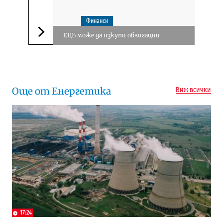
Финанси
ЕЦБ може да изкупи облигации
Следваща новина
Още от Енергетика
Виж всички
17:24