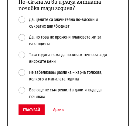
По-скъпа ли ви излиза лятната
почивка тази година?
Да, цените са значително по-високи и
съкратих дни/бюджет
Да, но това не промени плановете ми за
ваканцията
Тази година няма да почивам точно заради
високите цени
Не забелязвам разлика – харча толкова,
колкото и миналата година
Все още не съм решил/а дали и къде да
почивам
Архив
ГЛАСУВАЙ