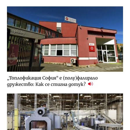
„Топлофикация София“ e (полу)фалирало
дружество: Как се стигна дотук?