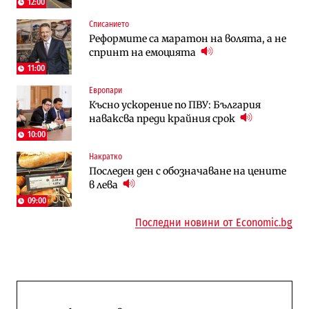
12:00
Списанието
Компании
Енергетика
Реформите са маратон на волята, а не
„Ендуросат“ ще строи огромен
Държавният ТЕЦ „Марица изток 2“
спринт на емоцията
космически и отбранителен център в
работи с 5 блока
Доброславци
11:00
Европари
Енергетика
To:know
Късно ускорение по ПВУ: България
АЕЦ „Козлодуй“ ще работи само още
Последни дни с обозначаване на цените
наваксва преди крайния срок
няколко седмици, ако сушата продължи
в лева: Какво предстои?
10:00
Накратко
Енергетика
Компании
Последен ден с обозначаване на цените
Държавният ТЕЦ „Марица изток 2“
„Ендуросат“ ще строи огромен
в лева
работи с 5 блока
космически и отбранителен център в
Доброславци
09:00
Последни новини от Economic.bg