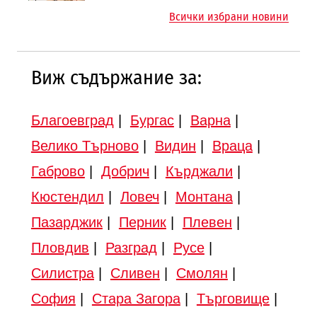
магистралата Русе – Велико
магистрала „Черно море“
Всички избрани новини
Търново
Виж съдържание за:
Благоевград
|
Бургас
|
Варна
|
Велико Търново
|
Видин
|
Враца
|
Габрово
|
Добрич
|
Кърджали
|
Кюстендил
|
Ловеч
|
Монтана
|
Пазарджик
|
Перник
|
Плевен
|
Пловдив
|
Разград
|
Русе
|
Силистра
|
Сливен
|
Смолян
|
София
|
Стара Загора
|
Търговище
|