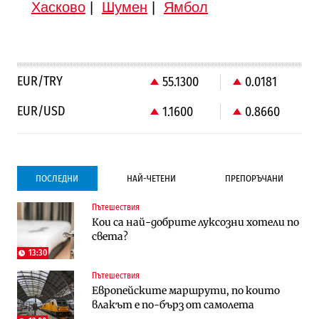
Хасково
|
Шумен
|
Ямбол
EUR/TRY
55.1300
0.0181
EUR/USD
1.1600
0.8660
ПОСЛЕДНИ
НАЙ-ЧЕТЕНИ
ПРЕПОРЪЧАНИ
Пътешествия
Градоустройство
Компании
Кои са най-добрите луксозни хотели по
Столична община избра изпълнител за
Vivacom предлага над 150 устройства с
света?
преместването на трамвайното
90% отстъпка през август
трасе по бул. „Скобелев“
13:30
Пътешествия
Компании
Градоустройство
Европейските маршрути, по които
Vivacom предлага над 150 устройства с
Столична община избра изпълнител за
влакът е по-бърз от самолета
90% отстъпка през август
преместването на трамвайното
трасе по бул. „Скобелев“