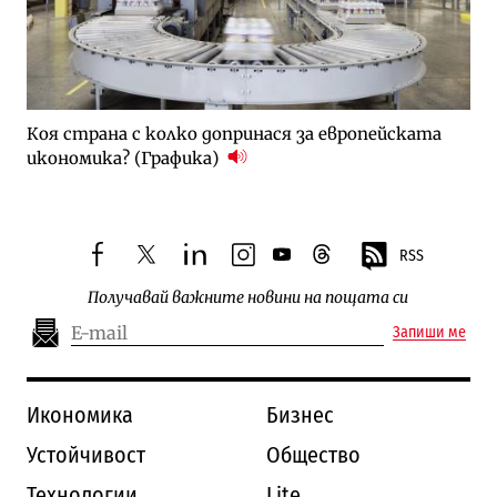
Коя страна с колко допринася за европейската
икономика? (Графика)
RSS
facebook
twitter
linkedin
instagram
youtube
threads
Получавай важните новини на пощата си
Запиши ме
Икономика
Бизнес
Устойчивост
Общество
Технологии
Lite