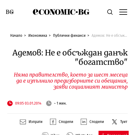
Economic.bg
Търсене
Смяна на език
Начало
Икономика
Публични финанси
Адемов: Не е обсъждан данък "богатство"
Адемов: Не е обсъждан данък
"богатство"
Няма правителство, което за шест месеца
да е изпълнило предизборните си обещания,
заяви социалният министър
09:05 03.01.2014
~ 1 мин.
Изпрати
Сподели
Сподели
Туит