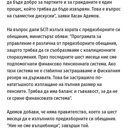
да бъде добро за партиите и за гражданите е един
процес, който трябва да бъде извървян. Това е въпрос
на съвместни дискусии", заяви Хасан Адемов.
На въпрос дали БСП излъга хората с предизборните си
обещания, министърът обяви: "Програмата за
управление е различна от предизборните обещания,
защото трябва да се съобразяваме с коалиционните
споразумения. През последните шест месеца ние сме
подпомогнали финансово пенсионната система. Ако
тази система не е стабилна застрашаваме и фискалния
резерв на държавата. Това би застрашило по-
нататъшното изплащане на пълния размер на
пенсиите. Трябва да има баланс и гъвкавост, за да не
се срине финансовата система".
Адемов добави, че няма правителство, което за шест
месеца да е изпълнило предизборните си обещания.
"Ние не сме вълшебници", завърши той.