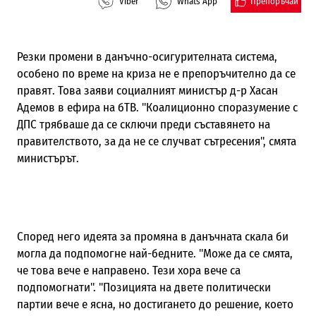
Препоръчай
Viber
Whats App
Резки промени в данъчно-осигурителната система,
особено по време на криза не е препоръчително да се
правят. Това заяви социалният министър д-р Хасан
Адемов в ефира на бТВ. "Коалиционно споразумение с
ДПС трябваше да се сключи преди съставянето на
правителството, за да не се случват сътресения", смята
министърът.
Според него идеята за промяна в данъчната скала би
могла да подпомогне най-бедните. "Може да се смята,
че това вече е направено. Тези хора вече са
подпомогнати". "Позицията на двете политически
партии вече е ясна, но достигането до решение, което