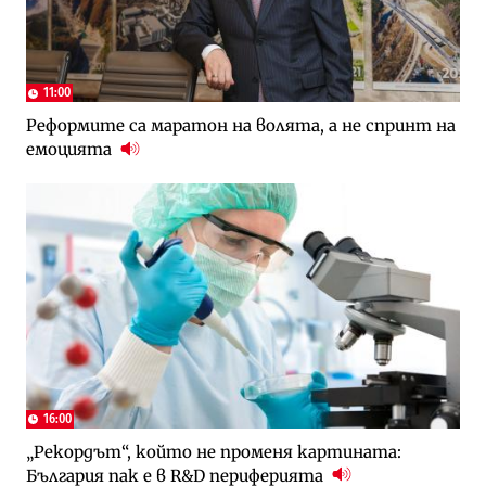
11:00
Реформите са маратон на волята, а не спринт на
емоцията
16:00
„Рекордът“, който не променя картината:
България пак е в R&D периферията