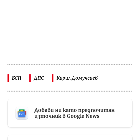
БСП
ДПС
Кирил Домучсиев
Добави ни като предпочитан
източник в Google News