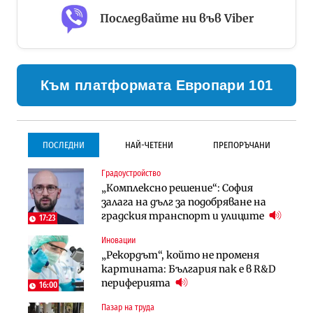
Последвайте ни във Viber
Към платформата Европари 101
ПОСЛЕДНИ
НАЙ-ЧЕТЕНИ
ПРЕПОРЪЧАНИ
Градоустройство
Градоустройство
Инфраструктура
„Комплексно решение“: София
Столична община избра
Проектирането на тунела под
залага на дълг за подобряване на
изпълнител за преместването на
Петрохан ще върви паралелно с
градския транспорт и улиците
трамвайното трасе по бул.
екологичните оценки
17:23
„Скобелев“
Иновации
Компании
Инфраструктура
„Рекордът“, който не променя
„Хювефарма“ подписа договор за
Проектирането на тунела под
картината: България пак е в R&D
придобиване на Euroapi Italy
Петрохан ще върви паралелно с
периферията
16:00
екологичните оценки
Пазар на труда
Финанси