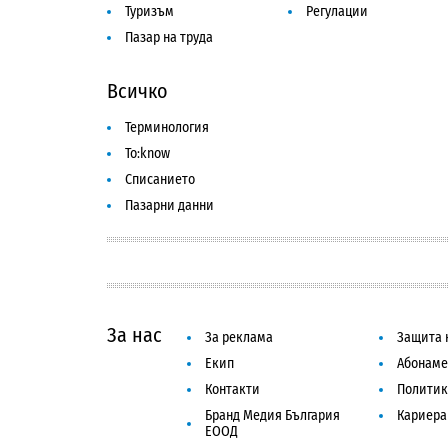
Туризъм
Регулации
Пазар на труда
Всичко
Терминология
To:know
Списанието
Пазарни данни
За нас
За реклама
Защита 
Екип
Абонаме
Контакти
Политик
Бранд Медия България
Кариера
ЕООД