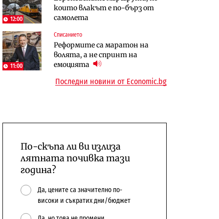
които влакът е по-бърз от
сушата продължи
предстои?
самолета
12:00
Енергетика
Компании
Списанието
Държавният ТЕЦ „Марица
„Ендуросат“ ще строи огромен
Реформите са маратон на
изток 2“ работи с 5 блока
космически и отбранителен
волята, а не спринт на
център в Доброславци
емоцията
11:00
Последни новини от Economic.bg
По-скъпа ли ви излиза
лятната почивка тази
година?
Да, цените са значително по-
високи и съкратих дни/бюджет
Да, но това не промени