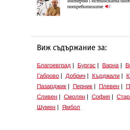
Интервю | Истинската инова
АПИ възложи промяната на п
Вторият мост над Варненск
потребителите
Търново
„Черно море“
Виж съдържание за:
Благоевград
|
Бургас
|
Варна
|
В
Габрово
|
Добрич
|
Кърджали
|
К
Пазарджик
|
Перник
|
Плевен
|
П
Сливен
|
Смолян
|
София
|
Стар
Шумен
|
Ямбол