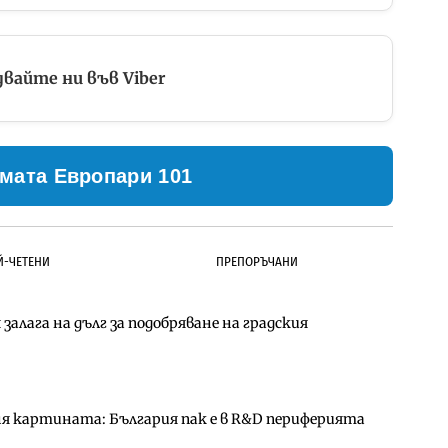
вайте ни във Viber
мата Европари 101
Й-ЧЕТЕНИ
ПРЕПОРЪЧАНИ
залага на дълг за подобряване на градския
ълнител за преместването на трамвайното
д Петрохан ще върви паралелно с екологичните
ня картината: България пак е в R&D периферията
д Петрохан ще върви паралелно с екологичните
за придобиване на Euroapi Italy