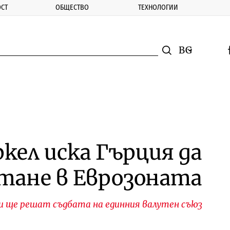
СТ
ОБЩЕСТВО
ТЕХНОЛОГИИ
nomic.bg
Търсене
Смяна на ез
f
Търси
кел иска Гърция да
тане в Еврозоната
и ще решат съдбата на единния валутен съюз