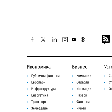
facebook
twitter
linkedin
instagram
youtube
threads
Икономика
Бизнес
Уст
Публични финанси
Компании
Съ
Европари
Отрасли
С
Инфраструктура
Иновации
От
Енергетика
Пазари
Транспорт
Финанси
Земеделие
Имоти