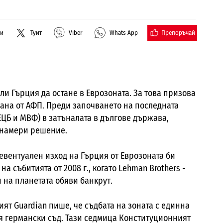
Препоръчай
ли
Туит
Viber
Whats App
ли Гърция да остане в Еврозоната. За това призова
ана от АФП. Преди започването на последната
ЕЦБ и МВФ) в затъналата в дългове държава,
е намери решение.
 евентуален изход на Гърция от Еврозоната би
а събитията от 2008 г., когато Lehman Brothers -
 на планетата обяви банкрут.
ят Guardian пише, че съдбата на зоната с единна
ия германски съд. Тази седмица Конституционният