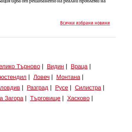
ция идва от решаването на реални проблеми на
арцеларния план за магистралата Русе – Велико
ото езеро става част от бъдещата магистрала
Всички избрани новини
елико Търново
|
Видин
|
Враца
|
юстендил
|
Ловеч
|
Монтана
|
ловдив
|
Разград
|
Русе
|
Силистра
|
а Загора
|
Търговище
|
Хасково
|