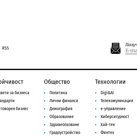
Полу
RSS
ойчивост
Общество
Технологии
вети за бизнеса
Политика
Digi&AI
тандарти
Лични финанси
Телекомуникации
говорен бизнес
Демография
е-управление
Образование
Киберсигурност
Здравеопазване
Хай-тек
Градоустройство
Финтех