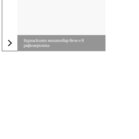
Бургаският мегатовар вече е в
рафинерията
Следваща новина