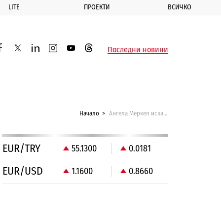
LITE
ПРОЕКТИ
ВСИЧКО
ик
Последни новини
acebook
twitter
linkedin
instagram
youtube
threads
Начало
Ангела Меркел иска Гърция да остане в Еврозоната
EUR/TRY
55.1300
0.0181
EUR/USD
1.1600
0.8660