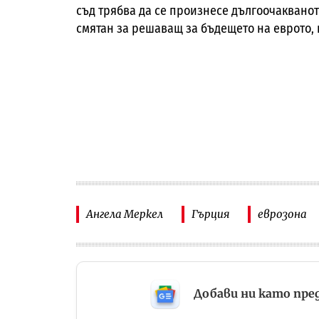
съд трябва да се произнесе дългоочаквано
смятан за решаващ за бъдещето на еврото, 
Ангела Меркел
Гърция
еврозона
Добави ни като пре