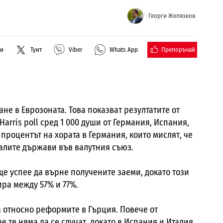
Георги Желязков
Препоръчай
ли
Туит
Viber
Whats App
ане в Еврозоната. Това показват резултатите от
Harris poll сред 1 000 души от Германия, Испания,
процентът на хората в Германия, които мислят, че
налите държави във валутния съюз.
ще успее да върне получените заеми, докато този
ра между 57% и 77%.
 относно реформите в Гърция. Повече от
е те няма да се случат, докато в Испания и Италия