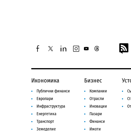
facebook
twitter
linkedin
instagram
youtube
threads
Икономика
Бизнес
Уст
Публични финанси
Компании
Съ
Европари
Отрасли
С
Инфраструктура
Иновации
От
Енергетика
Пазари
Транспорт
Финанси
Земеделие
Имоти