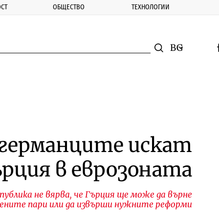
СТ
ОБЩЕСТВО
ТЕХНОЛОГИИ
nomic.bg
Търсене
Смяна на ез
f
Търси
 германците искат
рция в еврозоната
ублика не вярва, че Гърция ще може да върне
ените пари или да извърши нужните реформи