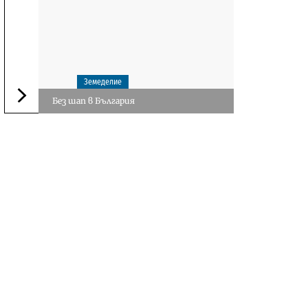
Земеделие
Без шап в България
Следваща новина