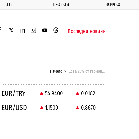
LITE
ПРОЕКТИ
ВСИЧКО
ик
Последни новини
acebook
twitter
linkedin
instagram
youtube
threads
Начало
Едва 25% от германците искат Гърция в еврозоната
EUR/TRY
54.9400
0.0182
EUR/USD
1.1500
0.8670