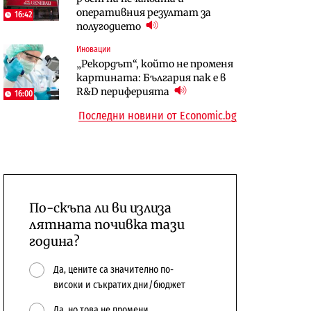
оперативния резултат за
център в Доброславци
16:42
10:12
полугодието
Digi&AI
Компании
Иновации
Трафикът толкова е намалял,
„Ендуросат“ ще строи огромен
„Рекордът“, който не променя
че големи медии обмислят да се
космически и отбранителен
картината: България пак е в
откажат напълно от Google
център в Доброславци
R&D периферията
16:00
Последни новини от Economic.bg
По-скъпа ли ви излиза
лятната почивка тази
година?
Да, цените са значително по-
високи и съкратих дни/бюджет
Да, но това не промени