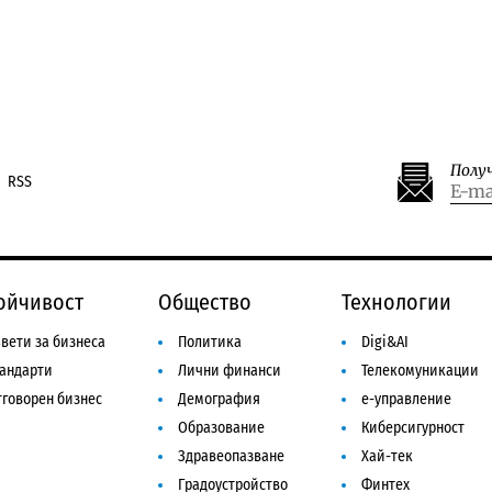
Полу
RSS
ойчивост
Общество
Технологии
вети за бизнеса
Политика
Digi&AI
тандарти
Лични финанси
Телекомуникации
говорен бизнес
Демография
е-управление
Образование
Киберсигурност
Здравеопазване
Хай-тек
Градоустройство
Финтех