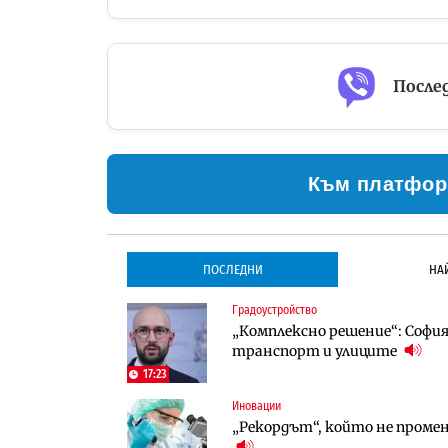
Послед
Към платфор
ПОСЛЕДНИ
НА
Градоустройство
Градоустройство
Инфраструктура
„Комплексно решение“: София 
Столична община избра изп
Проектирането на тунела по
транспорт и улиците
трасе по бул. „Скобелев“
оценки
17:23
Иновации
Инфраструктура
Компании
„Рекордът“, който не проме
Проектирането на тунела по
„Хювефарма“ подписа договор 
оценки