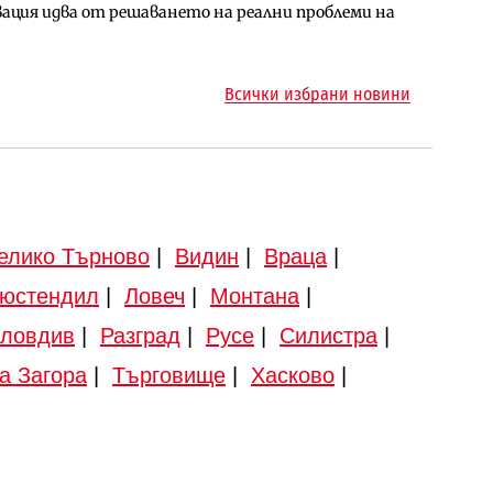
ция идва от решаването на реални проблеми на
арцеларния план за магистралата Русе – Велико
ото езеро става част от бъдещата магистрала
Всички избрани новини
елико Търново
|
Видин
|
Враца
|
юстендил
|
Ловеч
|
Монтана
|
ловдив
|
Разград
|
Русе
|
Силистра
|
а Загора
|
Търговище
|
Хасково
|