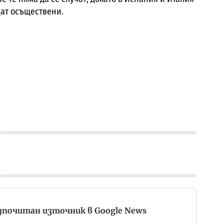
дат осъществени.
дпочитан източник в Google News