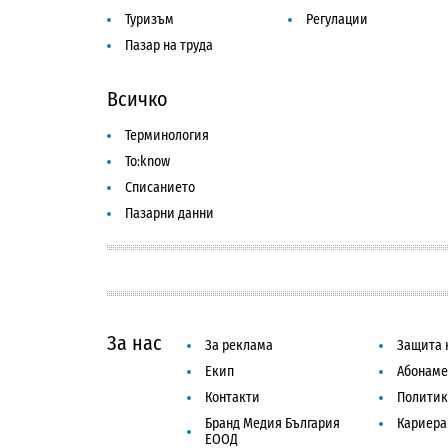
Туризъм
Регулации
Пазар на труда
Всичко
Терминология
To:know
Списанието
Пазарни данни
За нас
За реклама
Защита 
Екип
Абонаме
Контакти
Политик
Бранд Медия България
Кариера
ЕООД