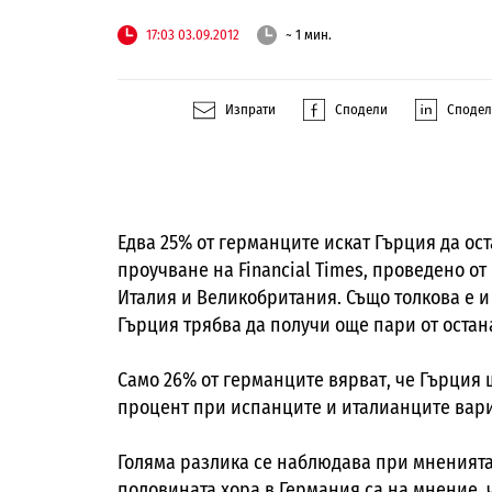
17:03 03.09.2012
~ 1 мин.
Изпрати
Сподели
Споде
Едва 25% от германците искат Гърция да ост
проучване на Financial Times, проведено от 
Италия и Великобритания. Също толкова е и 
Гърция трябва да получи още пари от оста
Само 26% от германците вярват, че Гърция 
процент при испанците и италианците вари
Голяма разлика се наблюдава при мненията
половината хора в Германия са на мнение, ч