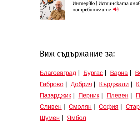
Интервю | Истинската инова
АПИ възложи промяната на п
Вторият мост над Варненск
потребителите
Търново
„Черно море“
Виж съдържание за:
Благоевград
|
Бургас
|
Варна
|
В
Габрово
|
Добрич
|
Кърджали
|
К
Пазарджик
|
Перник
|
Плевен
|
П
Сливен
|
Смолян
|
София
|
Стар
Шумен
|
Ямбол