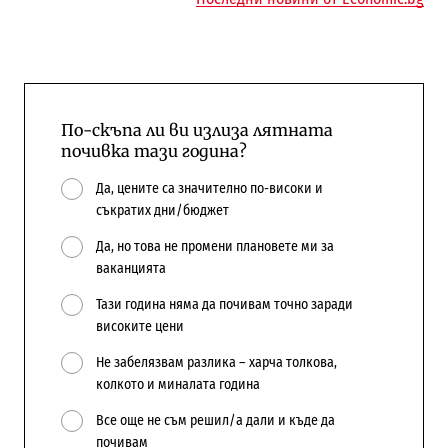
По-скъпа ли ви излиза лятната
почивка тази година?
Да, цените са значително по-високи и
съкратих дни/бюджет
Да, но това не промени плановете ми за
ваканцията
Тази година няма да почивам точно заради
високите цени
Не забелязвам разлика – харча толкова,
колкото и миналата година
Все още не съм решил/а дали и къде да
почивам