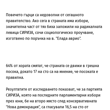
Повечето гърци са недоволни от сегашното
правителство. Ако сега в страната има избори,
значителна част от тях биха заложили на радикалната
левица СИРИЗА, сочи социологическо проучване,
изготвено по поръчка на в. "Елада аврио".
64% от хората смятат, че страната се движи в грешна
посока, докато 17 на сто са на мнение, че посоката е
правилна.
Резултатите от изследването показват, че за партията
СИРИЗА, която на последните парламентарни избори
през юни, бе на второ място след консервативната
"Нова демокрация", са гласували 16,5 на сто от