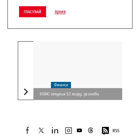
Архив
ГЛАСУВАЙ
Финанси
HSBC отделя $2 млрд. за глоби
Следваща новина
RSS
facebook
twitter
linkedin
instagram
youtube
threads