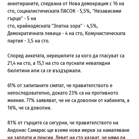
анкетираните, следвана от Нова демокрация с 16 на
сто, социалистическата ПАСОК - 5,5%, "Независими
гърци" - 5 на
сто, крайнодясната "Златна зора" - 4,5%,
Демократичната левица - 4 на сто, Комунистическата
партия - 3,5 на сто.
Според анкетата, нерешилите за кого да гласуват са
21,4 на сто, а 15,1 на сто са пуснали невалидни
бюлетини или са се въздържали.
61% от запитаните смятат, че правителството е
непоследователно, докато 23% са на противното
мнение. 77% заявяват, че не са доволни от кабинета, а
16%, че са доволни.
81% от гърците са сигурни, че правителството на
Андонис Самарас ще вземе нови мерки за намаляване
на заплати и пенсии. Девет на сто казват, че няма да