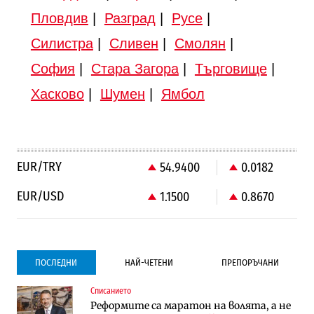
Пловдив
|
Разград
|
Русе
|
Силистра
|
Сливен
|
Смолян
|
София
|
Стара Загора
|
Търговище
|
Хасково
|
Шумен
|
Ямбол
EUR/TRY
54.9400
0.0182
EUR/USD
1.1500
0.8670
ПОСЛЕДНИ
НАЙ-ЧЕТЕНИ
ПРЕПОРЪЧАНИ
Списанието
Градоустройство
Компании
Реформите са маратон на волята, а не
Столична община избра изпълнител за
Vivacom предлага над 150 устройства с