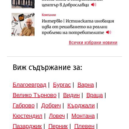
придобиване на Euroapi Italy
център в Доброславци
трамвайното трасе по бул.
„Скобелев“
Компании
Инфраструктура
Инфраструктура
Интервю | Истинската иновация
АПИ възложи промяната на
Вторият мост над Варненското
идва от решаването на реални
парцеларния план за
езеро става част от бъдещата
проблеми на потребителите
магистралата Русе – Велико
магистрала „Черно море“
Всички избрани новини
Търново
Виж съдържание за:
Благоевград
|
Бургас
|
Варна
|
Велико Търново
|
Видин
|
Враца
|
Габрово
|
Добрич
|
Кърджали
|
Кюстендил
|
Ловеч
|
Монтана
|
Пазарджик
|
Перник
|
Плевен
|