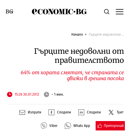
Economic.bg
Търсене
Смяна на език
Начало
Гърците недоволни от правителството
Гърците недоволни от
правителството
64% от хората смятат, че страната се
движи в грешна посока
15:26 30.07.2012
~ 1 мин.
Изпрати
Сподели
Сподели
Туит
Препоръчай
Viber
Whats App