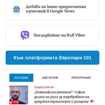
Добави ни като предпочитан
източник в Google News
Последвайте ни във Viber
Към платформата Европари 101
ПОСЛЕДНИ
НАЙ-ЧЕТЕНИ
ПРЕПОРЪЧАНИ
Градоустройство
Градоустройство
Инфраструктура
„Комплексно решение“: София
Столична община избра
Проектирането на тунела под
залага на дълг за подобряване на
изпълнител за преместването на
Петрохан ще върви паралелно с
градския транспорт и улиците
трамвайното трасе по бул.
екологичните оценки
17:23