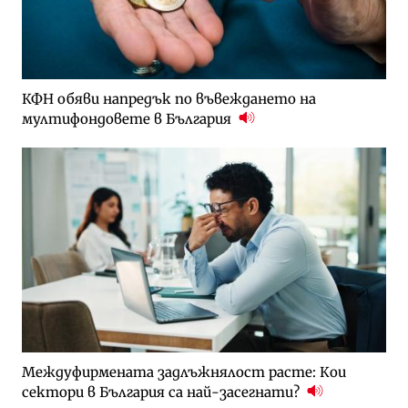
КФН обяви напредък по въвеждането на
мултифондовете в България
Междуфирмената задлъжнялост расте: Кои
сектори в България са най-засегнати?