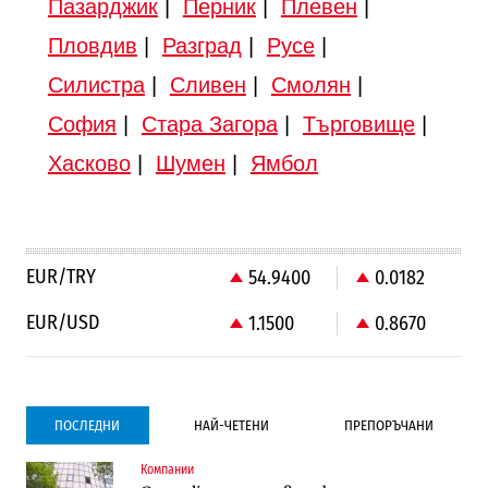
Пазарджик
|
Перник
|
Плевен
|
Пловдив
|
Разград
|
Русе
|
Силистра
|
Сливен
|
Смолян
|
София
|
Стара Загора
|
Търговище
|
Хасково
|
Шумен
|
Ямбол
EUR/TRY
54.9400
0.0182
EUR/USD
1.1500
0.8670
ПОСЛЕДНИ
НАЙ-ЧЕТЕНИ
ПРЕПОРЪЧАНИ
Компании
Градоустройство
Компании