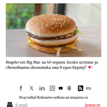
Индексът Big Mac на 40 години: колко истина за
световната икономика има в един бургер?
RSS
facebook
twitter
linkedin
instagram
youtube
threads
Получавай важните новини на пощата си
Запиши ме