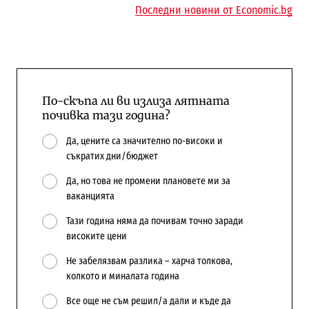
Последни новини от Economic.bg
По-скъпа ли ви излиза лятната
почивка тази година?
Да, цените са значително по-високи и
съкратих дни/бюджет
Да, но това не промени плановете ми за
ваканцията
Тази година няма да почивам точно заради
високите цени
Не забелязвам разлика – харча толкова,
колкото и миналата година
Все още не съм решил/а дали и къде да