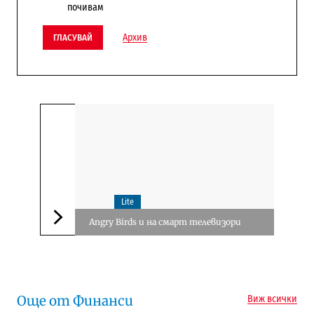
почивам
Архив
ГЛАСУВАЙ
Lite
Angry Birds и на смарт телевизори
Следваща новина
Още от Финанси
Виж всички