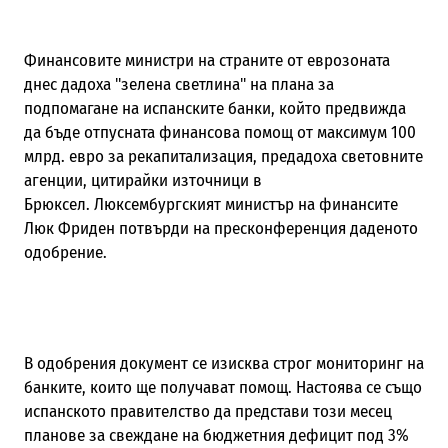
Финансовите министри на страните от еврозоната
днес дадоха "зелена светлина" на плана за
подпомагане на испанските банки, който предвижда
да бъде отпусната финансова помощ от максимум 100
млрд. евро за рекапитализация, предадоха световните
агенции, цитирайки източници в
Брюксел. Люксембургският министър на финансите
Люк Фриден потвърди на пресконференция даденото
одобрение.
В одобрения документ се изисква строг мониторинг на
банките, които ще получават помощ. Настоява се също
испанското правителство да представи този месец
планове за свеждане на бюджетния дефицит под 3%