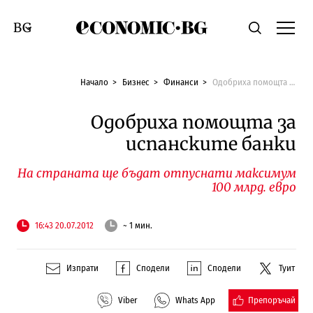
Economic.bg
Търсене
Смяна на език
Начало
Бизнес
Финанси
Одобриха помощта за испанските банки
Одобриха помощта за
испанските банки
На страната ще бъдат отпуснати максимум
100 млрд. евро
16:43 20.07.2012
~ 1 мин.
Изпрати
Сподели
Сподели
Туит
Препоръчай
Viber
Whats App