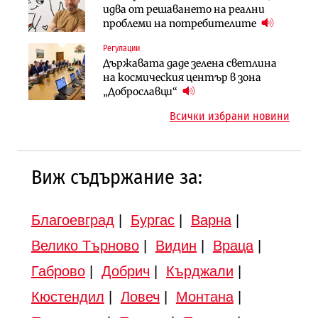
„Ендуросат“ ще строи огромен
идва от решаването на реални
езеро става част от бъдещата
космически и отбранителен
проблеми на потребителите
магистрала „Черно море“
център в Доброславци
Регулации
Публични финанси
Инфраструктура
Държавата даде зелена светлина
Регионалният министър поема „на
АПИ възложи промяната на
на космическия център в зона
ръчно управление“ общинската
парцеларния план за
„Доброславци“
инвестиционна програма
магистралата Русе – Велико
Всички избрани новини
Търново
Виж съдържание за:
Благоевград
|
Бургас
|
Варна
|
Велико Търново
|
Видин
|
Враца
|
Габрово
|
Добрич
|
Кърджали
|
Кюстендил
|
Ловеч
|
Монтана
|