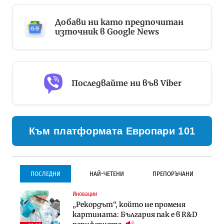
Добави ни като предпочитан
източник в Google News
Последвайте ни във Viber
Към платформата Европари 101
ПОСЛЕДНИ
НАЙ-ЧЕТЕНИ
ПРЕПОРЪЧАНИ
Иновации
Градоустройство
Инфраструктура
„Рекордът“, който не променя
Столична община избра
Проектирането на тунела под
картината: България пак е в R&D
изпълнител за преместването на
Петрохан ще върви паралелно с