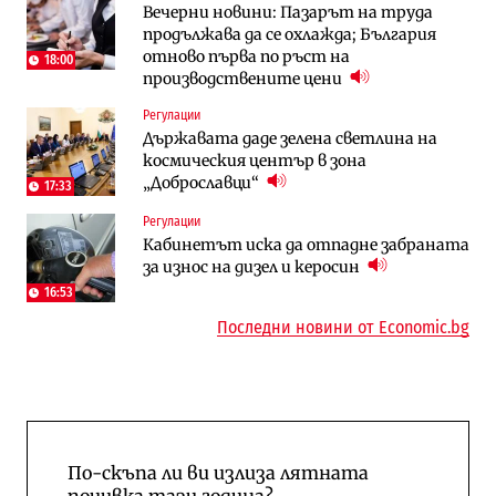
Вечерни новини: Пазарът на труда
АЕЦ „Козлодуй“ ще работи само още
Какво се променя в България от 1
продължава да се охлажда; България
няколко седмици, ако сушата продължи
август?
отново първа по ръст на
18:00
производствените цени
Публични финанси
Отрасли
Регулации
Общините вече зависят от
Жилищата в България поскъпват при
Държавата даде зелена светлина на
централната власт за 75% от
намаляващо население и все повече
космическия център в зона
бюджетите си
сгради
„Доброславци“
17:33
To:know
Компании
Регулации
Последни дни с обозначаване на цените
А1 отново е лидер при технологичните
Кабинетът иска да отпадне забраната
в лева: Какво предстои?
компании и системните интегратори
за износ на дизел и керосин
16:53
Последни новини от Economic.bg
По-скъпа ли ви излиза лятната
почивка тази година?