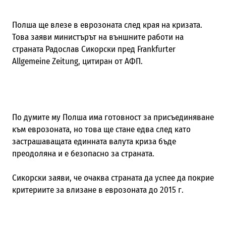
Полша ще влезе в еврозоната след края на кризата.
Това заяви министърът на външните работи на
страната Радослав Сикорски пред Frankfurter
Allgemeine Zeitung, цитиран от АФП.
По думите му Полша има готовност за присъединяване
към еврозоната, но това ще стане едва след като
застрашаващата единната валута криза бъде
преодоляна и е безопасно за страната.
Сикорски заяви, че очаква страната да успее да покрие
критериите за влизане в еврозоната до 2015 г.