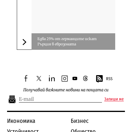
Едва 25% от германците искат
Гърция в еврозоната
Следваща новина
RSS
facebook
twitter
linkedin
instagram
youtube
threads
Получавай важните новини на пощата си
Запиши ме
Икономика
Бизнес
Устойчивост
Общество