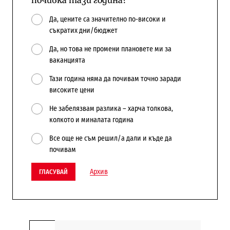
Да, цените са значително по-високи и
съкратих дни/бюджет
Да, но това не промени плановете ми за
ваканцията
Тази година няма да почивам точно заради
високите цени
Не забелязвам разлика – харча толкова,
колкото и миналата година
Все още не съм решил/а дали и къде да
почивам
Архив
ГЛАСУВАЙ