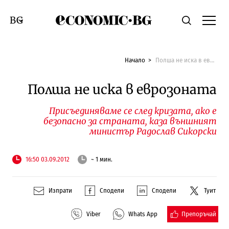
Economic.bg
Търсене
Смяна на език
Начало
Полша не иска в еврозоната
Полша не иска в еврозоната
Присъединяваме се след кризата, ако е
безопасно за страната, каза външният
министър Радослав Сикорски
16:50 03.09.2012
~ 1 мин.
Изпрати
Сподели
Сподели
Туит
Препоръчай
Viber
Whats App