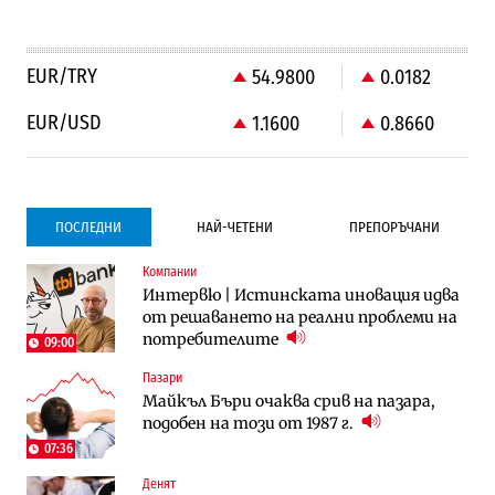
EUR/TRY
54.9800
0.0182
EUR/USD
1.1600
0.8660
ПОСЛЕДНИ
НАЙ-ЧЕТЕНИ
ПРЕПОРЪЧАНИ
Компании
Компании
Компании
Интервю | Истинската иновация идва
Vivacom предлага над 150 устройства с
Vivacom предлага над 150 устройства с
от решаването на реални проблеми на
90% отстъпка през август
90% отстъпка през август
потребителите
09:00
Пазари
Градоустройство
To:know
Майкъл Бъри очаква срив на пазара,
Столична община избра изпълнител за
Последни дни с обозначаване на цените
подобен на този от 1987 г.
преместването на трамвайното
в лева: Какво предстои?
трасе по бул. „Скобелев“
07:36
10:33
Денят
Енергетика
To:know