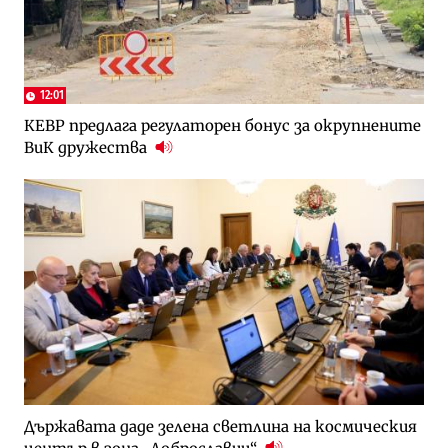
12:01
КЕВР предлага регулаторен бонус за окрупнените
ВиК дружества
Държавата даде зелена светлина на космическия