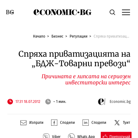
Economic.bg
Търсене
Смяна на език
Начало
Бизнес
Регулации
Спряха приватизацията на „БДЖ-Товарни превози“
Спряха приватизацията на
„БДЖ-Товарни превози“
Причината е липсата на сериозен
инвеститорски интерес
17:31 18.07.2012
~ 1 мин.
Economic.bg
Изпрати
Сподели
Сподели
Туит
Препоръчай
Viber
Whats App