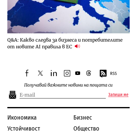
Q&A: Какво следва за бизнеса и потребителите
от новите AI правила в ЕС
RSS
facebook
twitter
linkedin
instagram
youtube
threads
Получавай важните новини на пощата си
Запиши ме
Икономика
Бизнес
Устойчивост
Общество