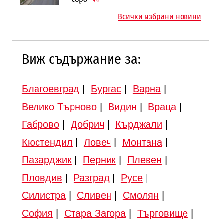
надзора на двете метростанции в
Всички избрани новини
„Люлин“
Виж съдържание за:
Благоевград
|
Бургас
|
Варна
|
Велико Търново
|
Видин
|
Враца
|
Габрово
|
Добрич
|
Кърджали
|
Кюстендил
|
Ловеч
|
Монтана
|
Пазарджик
|
Перник
|
Плевен
|
Пловдив
|
Разград
|
Русе
|
Силистра
|
Сливен
|
Смолян
|
София
|
Стара Загора
|
Търговище
|