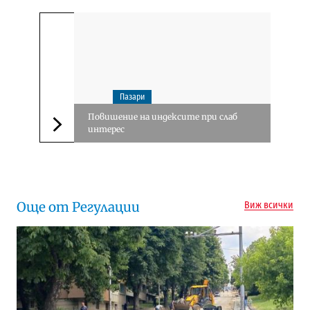
Пазари
Повишение на индексите при слаб
интерес
Следваща новина
Още от Регулации
Виж всички