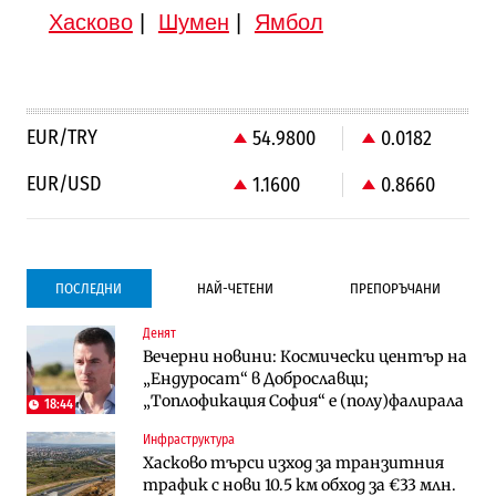
Хасково
|
Шумен
|
Ямбол
EUR/TRY
54.9800
0.0182
EUR/USD
1.1600
0.8660
ПОСЛЕДНИ
НАЙ-ЧЕТЕНИ
ПРЕПОРЪЧАНИ
Денят
Градоустройство
Компании
Вечерни новини: Космически център на
Столична община избра изпълнител за
Vivacom предлага над 150 устройства с
„Ендуросат“ в Доброславци;
преместването на трамвайното
90% отстъпка през август
„Топлофикация София“ e (полу)фалирала
трасе по бул. „Скобелев“
18:44
Инфраструктура
Компании
To:know
Хасково търси изход за транзитния
Vivacom предлага над 150 устройства с
Последни дни с обозначаване на цените
трафик с нови 10.5 км обход за €33 млн.
90% отстъпка през август
в лева: Какво предстои?