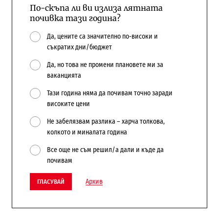
По-скъпа ли ви излиза лятната
почивка тази година?
Да, цените са значително по-високи и
съкратих дни/бюджет
Да, но това не промени плановете ми за
ваканцията
Тази година няма да почивам точно заради
високите цени
Не забелязвам разлика – харча толкова,
колкото и миналата година
Все още не съм решил/а дали и къде да
почивам
Архив
ГЛАСУВАЙ