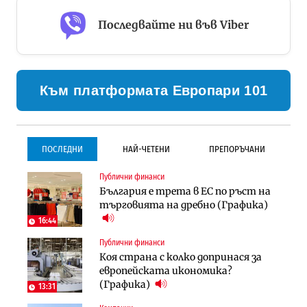
Последвайте ни във Viber
Към платформата Европари 101
ПОСЛЕДНИ
НАЙ-ЧЕТЕНИ
ПРЕПОРЪЧАНИ
Публични финанси
Градоустройство
Инфраструктура
България е трета в ЕС по ръст на
Столична община избра
Проектирането на тунела под
търговията на дребно (Графика)
изпълнител за преместването на
Петрохан ще върви паралелно с
трамвайното трасе по бул.
екологичните оценки
16:44
„Скобелев“
Публични финанси
Компании
Инфраструктура
Коя страна с колко допринася за
„Хювефарма“ подписа договор за
Проектирането на тунела под
европейската икономика?
придобиване на Euroapi Italy
Петрохан ще върви паралелно с
(Графика)
13:31
екологичните оценки