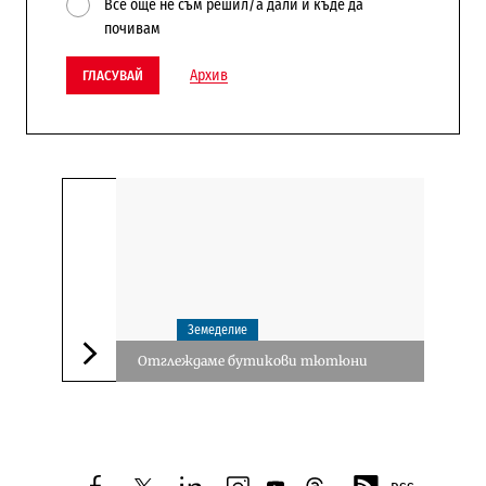
Все още не съм решил/а дали и къде да
почивам
Архив
ГЛАСУВАЙ
Земеделие
Отглеждаме бутикови тютюни
Следваща новина