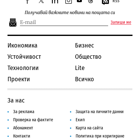
RSS
facebook
twitter
linkedin
instagram
youtube
threads
Получавай важните новини на пощата си
Запиши ме
Икономика
Бизнес
Устойчивост
Общество
Технологии
Lite
Проекти
Всичко
За нас
За реклама
Защита на личните данни
Проверка на фактите
Екип
Абонамент
Карта на сайта
Контакти
Политика при коригиране