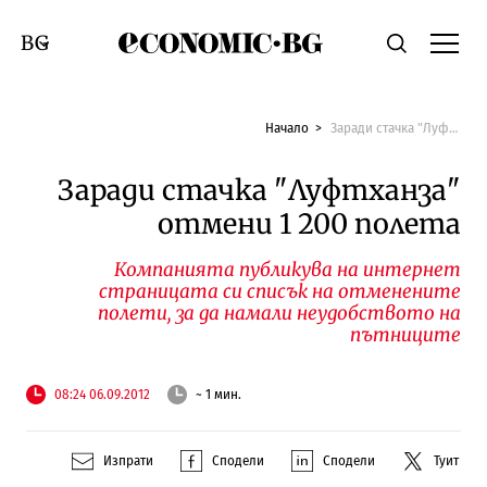
Economic.bg
Търсене
Смяна на език
Начало
Заради стачка "Луфтханза" отмени 1 200 полета
Заради стачка "Луфтханза"
отмени 1 200 полета
Компанията публикува на интернет
страницата си списък на отменените
полети, за да намали неудобството на
пътниците
08:24 06.09.2012
~ 1 мин.
Изпрати
Сподели
Сподели
Туит