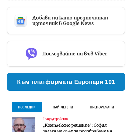
Добави ни като предпочитан
източник в Google News
Последвайте ни във Viber
Към платформата Европари 101
ПОСЛЕДНИ
НАЙ-ЧЕТЕНИ
ПРЕПОРЪЧАНИ
Градоустройство
Градоустройство
Инфраструктура
„Комплексно решение“: София
Столична община избра
Проектирането на тунела под
залага на дълг за подобряване на
изпълнител за преместването на
Петрохан ще върви паралелно с