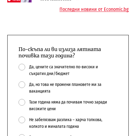
Последни новини от Economic.bg
По-скъпа ли ви излиза лятната
почивка тази година?
Да, цените са значително по-високи и
съкратих дни/бюджет
Да, но това не промени плановете ми за
ваканцията
Тази година няма да почивам точно заради
високите цени
Не забелязвам разлика – харча толкова,
колкото и миналата година