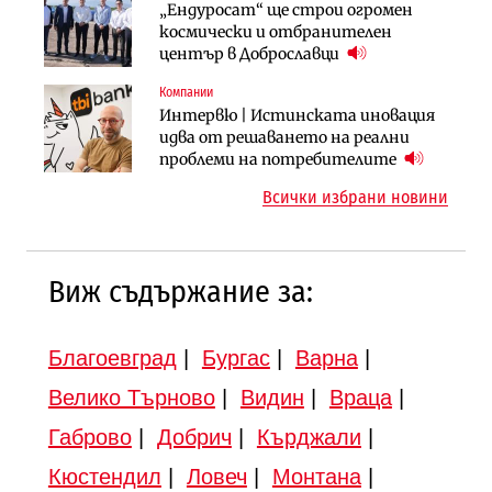
Компании
Публични финанси
„Ендуросат“ ще строи огромен
„Хювефарма“ подписа договор за
След 20 години застой: Данъчните
космически и отбранителен
придобиване на Euroapi Italy
оценки на имотите може да бъдат
център в Доброславци
вдигнати
Компании
Инфраструктура
Инфраструктура
Интервю | Истинската иновация
АПИ възложи промяната на
Вторият мост над Варненското
идва от решаването на реални
парцеларния план за
езеро става част от бъдещата
проблеми на потребителите
магистралата Русе – Велико
магистрала „Черно море“
Всички избрани новини
Търново
Виж съдържание за:
Благоевград
|
Бургас
|
Варна
|
Велико Търново
|
Видин
|
Враца
|
Габрово
|
Добрич
|
Кърджали
|
Кюстендил
|
Ловеч
|
Монтана
|