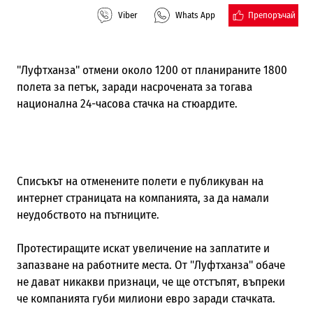
Препоръчай
Viber
Whats App
"Луфтханза" отмени около 1200 от планираните 1800
полета за петък, заради насрочената за тогава
национална 24-часова стачка на стюардите.
Списъкът на отменените полети е публикуван на
интернет страницата на компанията, за да намали
неудобството на пътниците.
Протестиращите искат увеличение на заплатите и
запазване на работните места. От "Луфтханза" обаче
не дават никакви признаци, че ще отстъпят, въпреки
че компанията губи милиони евро заради стачката.