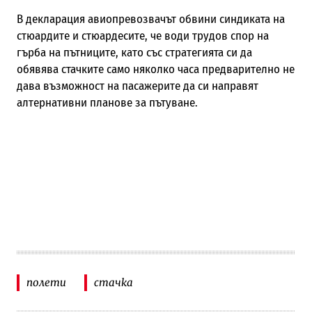
В декларация авиопревозвачът обвини синдиката на
стюардите и стюардесите, че води трудов спор на
гърба на пътниците, като със стратегията си да
обявява стачките само няколко часа предварително не
дава възможност на пасажерите да си направят
алтернативни планове за пътуване.
полети
стачка