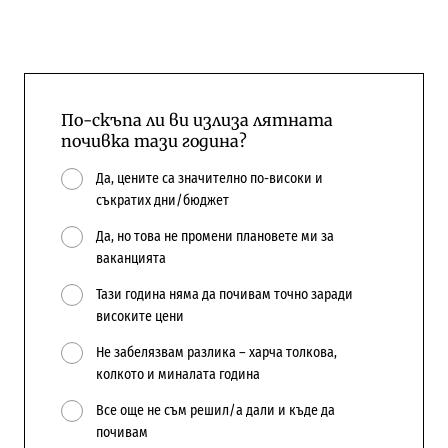
По-скъпа ли ви излиза лятната
почивка тази година?
Да, цените са значително по-високи и
съкратих дни/бюджет
Да, но това не промени плановете ми за
ваканцията
Тази година няма да почивам точно заради
високите цени
Не забелязвам разлика – харча толкова,
колкото и миналата година
Все още не съм решил/а дали и къде да
почивам