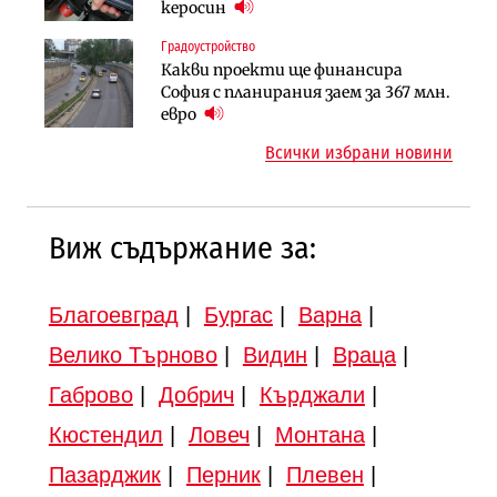
парцеларния план за
керосин
(Графика)
магистралата Русе – Велико
Градоустройство
Инфраструктура
Търново
Какви проекти ще финансира
Вторият мост над Варненското
Градоустройство
София с планирания заем за 367 млн.
езеро става част от бъдещата
Шест кандидата с интерес към
евро
магистрала „Черно море“
надзора на двете метростанции в
Всички избрани новини
„Люлин“
Виж съдържание за:
Благоевград
|
Бургас
|
Варна
|
Велико Търново
|
Видин
|
Враца
|
Габрово
|
Добрич
|
Кърджали
|
Кюстендил
|
Ловеч
|
Монтана
|
Пазарджик
|
Перник
|
Плевен
|