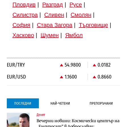
Пловдив
|
Разград
|
Русе
|
Силистра
|
Сливен
|
Смолян
|
София
|
Стара Загора
|
Търговище
|
Хасково
|
Шумен
|
Ямбол
EUR/TRY
54.9800
0.0182
EUR/USD
1.1600
0.8660
ПОСЛЕДНИ
НАЙ-ЧЕТЕНИ
ПРЕПОРЪЧАНИ
Денят
Градоустройство
Компании
Вечерни новини: Космически център на
Столична община избра изпълнител за
Vivacom предлага над 150 устройства с
„Ендуросат“ в Доброславци;
преместването на трамвайното
90% отстъпка през август