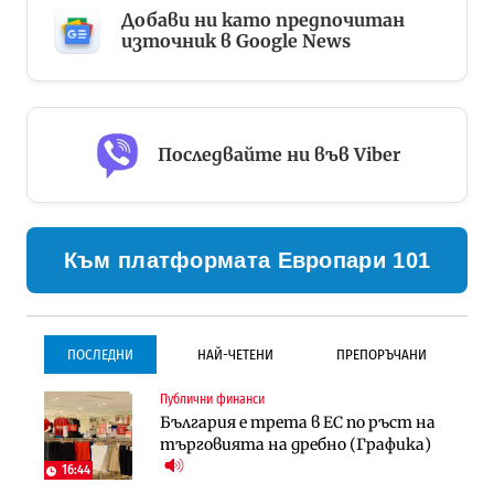
Добави ни като предпочитан
източник в Google News
Последвайте ни във Viber
Към платформата Европари 101
ПОСЛЕДНИ
НАЙ-ЧЕТЕНИ
ПРЕПОРЪЧАНИ
Публични финанси
Градоустройство
Инфраструктура
България е трета в ЕС по ръст на
Столична община избра
Проектирането на тунела под
търговията на дребно (Графика)
изпълнител за преместването на
Петрохан ще върви паралелно с
трамвайното трасе по бул.
екологичните оценки
16:44
„Скобелев“