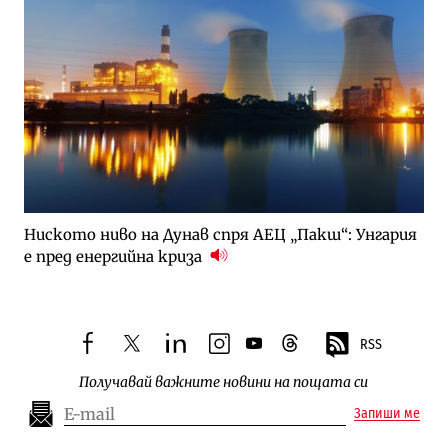
Ниското ниво на Дунав спря АЕЦ „Пакш“: Унгария
е пред енергийна криза
RSS
facebook
twitter
linkedin
instagram
youtube
threads
Получавай важните новини на пощата си
Запиши ме