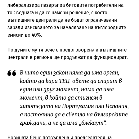
либерализира пазарът за битовите потребители на
ток веднага и да се намери решение, с което
въглищните централи да не бъдат ограничавани
заради изискването за намаляване на въглеродните
емисии до 40%.
По думите му тя вече е предоговорена и въглищните
централи в региона ще продължат да функционират.
В нито един закон няма да има орган,
който да кара ТЕЦ-овете да спират в
един или друг момент, няма да има
момент, в който да стигнем в
хипотезата на Португалия или Испания,
а постоянно да е светло на българските
граждани, а не да има „блекаут“.
Новината беше потвърдена и председателя на