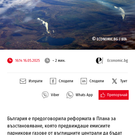
©
ECONOMIC.BG /
БТА
16:14 16.05.2025
~ 2 мин.
Economic.bg
Изпрати
Сподели
Сподели
Туит
Препоръчай
Viber
Whats App
България е предоговорила реформата в Плана за
възстановяване, която предвиждаше емисиите
парникови газове от въглищните централи да бъдат