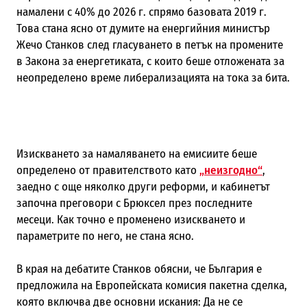
намалени с 40% до 2026 г. спрямо базовата 2019 г.
Това стана ясно от думите на енергийния министър
Жечо Станков след гласуването в петък на промените
в Закона за енергетиката, с които беше отложената за
неопределено време либерализацията на тока за бита.
Изискването за намаляването на емисиите беше
определено от правителството като
„неизгодно“
,
заедно с още няколко други реформи, и кабинетът
започна преговори с Брюксел през последните
месеци. Как точно е променено изискването и
параметрите по него, не стана ясно.
В края на дебатите Станков обясни, че България е
предложила на Европейската комисия пакетна сделка,
която включва две основни искания: Да не се