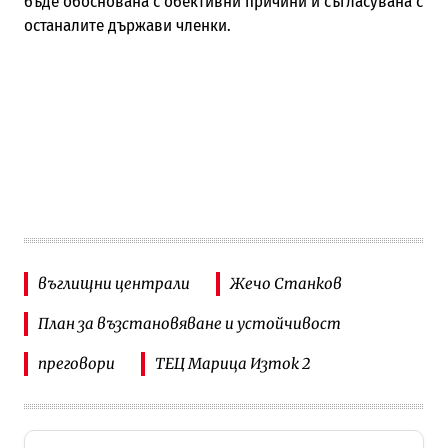
бъде обоснована с обективни причини и съгласувана с
останалите държави членки.
въглищни централи
Жечо Станков
План за възстановяване и устойчивост
преговори
ТЕЦ Марица Изток 2