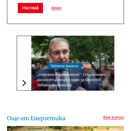
Архив
ГЛАСУВАЙ
Публични финанси
„Огромна възможност“: Социалният
министър търси пари за пенсии в
сивата икономика
Следваща новина
Още от Енергетика
Виж всички