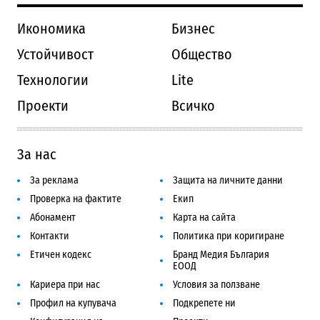
Икономика
Бизнес
Устойчивост
Общество
Технологии
Lite
Проекти
Всичко
За нас
За реклама
Защита на личните данни
Проверка на фактите
Екип
Абонамент
Карта на сайта
Контакти
Политика при коригиране
Етичен кодекс
Бранд Медия България
ЕООД
Кариера при нас
Условия за ползване
Профил на купувача
Подкрепете ни