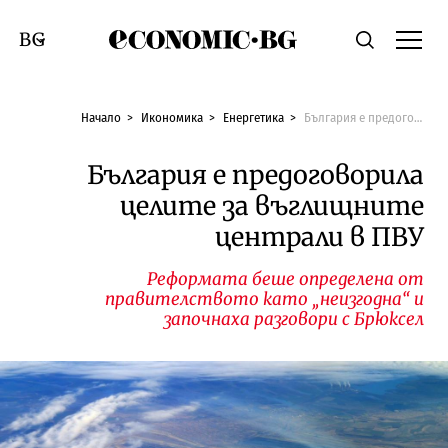
Economic.bg
Търсене
Смяна на език
Начало
Икономика
Енергетика
България е предоговорила целите за въглищните централи в ПВУ
България е предоговорила
целите за въглищните
централи в ПВУ
Реформата беше определена от
правителството като „неизгодна“ и
започнаха разговори с Брюксел