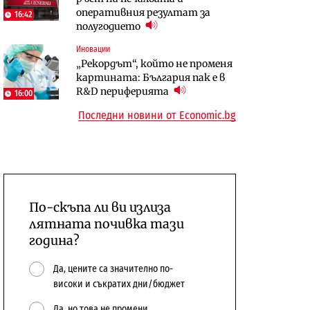
оперативния резултат за
център в Доброславци
център в Доброславци
16:42
полугодието
Digi&AI
Енергетика
Иновации
Трафикът толкова е намалял,
Държавният ТЕЦ „Марица
„Рекордът“, който не променя
че големи медии обмислят да се
изток 2“ работи с 5 блока
картината: България пак е в
откажат напълно от Google
10:12
R&D периферията
16:00
Последни новини от Economic.bg
По-скъпа ли ви излиза
лятната почивка тази
година?
Да, цените са значително по-
високи и съкратих дни/бюджет
Да, но това не промени