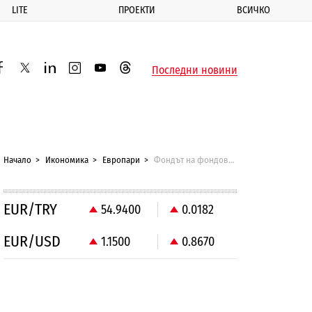
LITE
ПРОЕКТИ
ВСИЧКО
ик
Последни новини
acebook
twitter
linkedin
instagram
youtube
threads
Начало
Икономика
Европари
Фондът на фондовете осигури 600 млн. лв. за градско развитие
EUR/TRY
54.9400
0.0182
EUR/USD
1.1500
0.8670