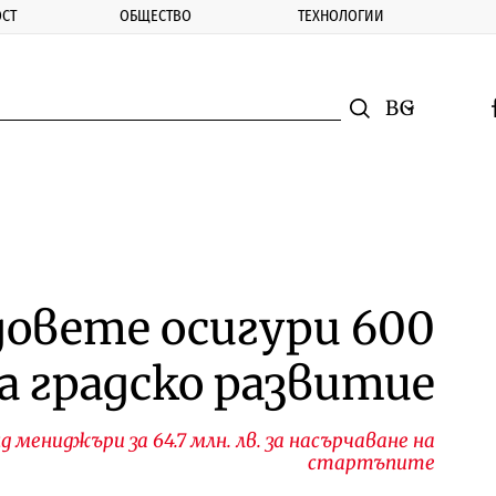
СТ
ОБЩЕСТВО
ТЕХНОЛОГИИ
nomic.bg
Търсене
Смяна на ез
f
Търси
овете осигури 600
за градско развитие
д мениджъри за 64.7 млн. лв. за насърчаване на
стартъпите