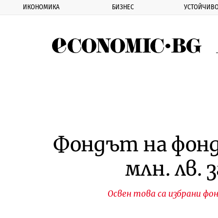
ИКОНОМИКА
БИЗНЕС
УСТОЙЧИВО
Eco
Фондът на фонд
млн. лв. 
Освен това са избрани фон