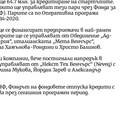
още 64.7 млн. за кредитиране на стартъпите.
оито ще управляват тези пари чрез Фонда за
Ф). Парите са по Оперативна програма
4-2020.
 ще се финансират предприемачи в най-ранен
парите ще се управляват от Обединение „Ад-
ария“, италианската „Мета Венчърс“,
а Хамънова-Рондини и Христо Балинов.
и компании, вече постигнали напредък в
 управляват от „Некст Тех Венчърс“ (Neveq) с
на Мукова, Йордан Зарев и Александър
УНФ, Фондът на фондовете отпуска кредити с
а през сегашния програмен период.