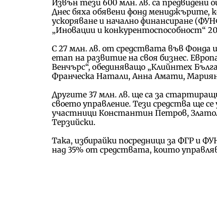
Извън тези 600 млн. лв. са предвидени 
Днес бяха обявени фонд мениджърите, к
ускоряване и начално финансиране (ФУН
„Иновации и конкурентоспособност“ 201
С 27 млн. лв. от средствата във Фонда
етап на развитие на своя бизнес. Евро
Венчърс“, обединяващо „Клийнтех Бълг
Франческа Натали, Анна Амати, Мариян
Другите 37 млн. лв. ще са за стартиращ
своето управление. Тези средства ще се
участници Константин Петров, Златоли
Терзийски.
Така, избирайки посредници за ФГР и Ф
над 35% от средствата, които управляв