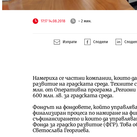
17:17 14.08.2018
~ 2 мин.
Изпрати
Сподели
Споде
Намериха се частни компании, които да 
развитие на градската среда. Техните с
млн. от Оперативна програма „Региони
600 млн. лв. за градската среда.
Фондът на фондовете, който управлява бл
финализиран процеса по намиране на фи
съфинансирането и които да управлява
Фонда за градско развитие (ФГР). Това
Светослава Георгиева.