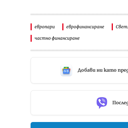
европари
еврофинансиране
Светл
частно финансиране
Добави ни като пре
Послед