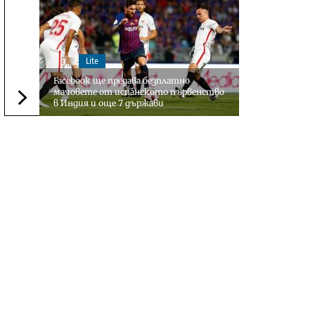
Lite
Facebook ще предава безплатно
мачовете от испанското първенство
в Индия и още 7 държави
Следваща новина