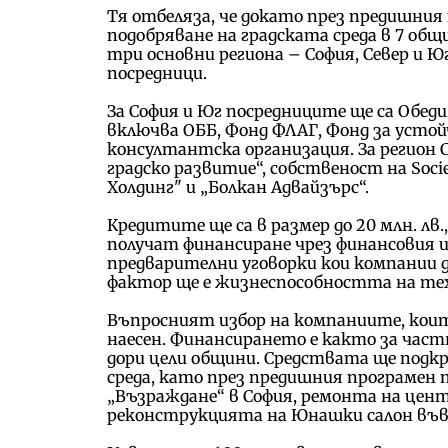
Тя отбеляза, че докато през предишния 
подобряване на градската среда в 7 общи
три основни региона – София, Север и Ю
посредници.
За София и Юг посредниците ще са Обеди
включва ОББ, Фонд ФЛАГ, Фонд за устой
консултантска организация. За регион С
градско развитие“, собственост на Soc
Холдинг" и „Болкан Адвайзърс“.
Кредитите ще са в размер до 20 млн. лв
получат финансиране чрез финансовия и
предварителни уговорки кои компании 
фактор ще е жизнеспособността на те
Въпросният избор на компаниите, коит
наесен. Финансирането е както за част
дори цели общини. Средствата ще подк
среда, като през предишния програмен 
„Възраждане“ в София, ремонта на цент
реконструкцията на Юнашки салон във