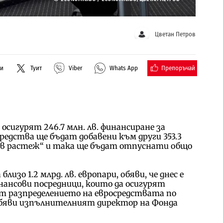
Цветан Петров
Препоръчай
ли
Туит
Viber
Whats App
осигурят 246.7 млн. лв. финансиране за
редства ще бъдат добавени към други 353.3
 в растеж“ и така ще бъдат отпуснати общо
изо 1.2 млрд. лв. европари, обяви, че днес е
нансови посредници, които да осигурят
т разпределението на евросредствата по
 обяви изпълнителният директор на Фонда