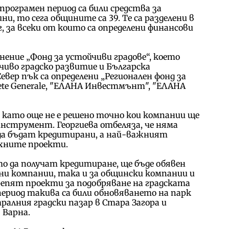
програмен период са били средства за
ни, то сега общините са 39. Те са разделени в
г, за всеки от които са определени финансови
нение „Фонд за устойчиви градове“, което
чиво градско развитие и Българска
евер пък са определени „Регионален фонд за
iete Generale, "ЕЛАНА Инвестмънт", "ЕЛАНА
., като още не е решено точно кои компании ще
нструмент. Георгиева отбеляза, че няма
да бъдат кредитирани, а най-важният
хните проекти.
о да получат кредитиране, ще бъде обявен
ни компании, така и за общински компании и
репят проекти за подобряване на градската
период такива са били обновяването на парк
ралния градски пазар в Стара Загора и
 Варна.