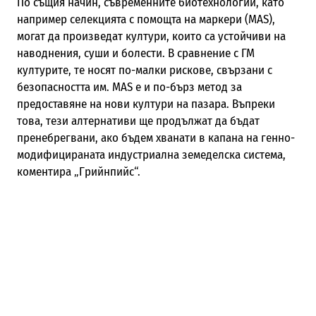
По същия начин, съвременните биотехнологии, като
например селекцията с помощта на маркери (MAS),
могат да произведат култури, които са устойчиви на
наводнения, суши и болести. В сравнение с ГМ
културите, те носят по-малки рискове, свързани с
безопасността им. MAS е и по-бърз метод за
предоставяне на нови култури на пазара. Въпреки
това, тези алтернативи ще продължат да бъдат
пренебрегвани, ако бъдем хванати в капана на генно-
модифицираната индустриална земеделска система,
коментира „Грийнпийс“.