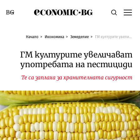
Economic.bg
Търсене
Смяна на език
Начало
Икономика
Земеделие
ГМ културите увеличават употребата на пестициди
ГМ културите увеличават
употребата на пестициди
Те са заплаха за хранителната сигурност