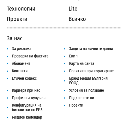
Технологии
Lite
Проекти
Всичко
За нас
За реклама
Защита на личните данни
Проверка на фактите
Екип
Абонамент
Карта на сайта
Контакти
Политика при коригиране
Етичен кодекс
Бранд Медия България
ЕООД
Кариера при нас
Условия за ползване
Профил на купувача
Подкрепете ни
Конфигурация на
Проекти
бисквитки по ЕИЗ
Медиен календар