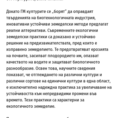
Докато ГМ културите се „борят“ да оправдаят
твърденията на биотехнологичната индустрия,
иновативни устойчиви земеделски методи предлагат
реални алтернативи. Съвременните екологични
земеделски практики са доказано и устойчиво
решение на предизвикателствата, пред които е
изправено земеделието. Те предотвратяват ерозията
на почвите, засилват плодородието им, опазват
качеството на водите и защитават биологичното
разнообразие. Освен това, научните сведения
показват, че отглеждането на различни култури и
различни сортове на единични култури в една област,
е изключително надеждна практика за увеличаване на
устойчивостта към непредвидими промени във
времето. Тези практики са характерни за
екологичното земеделие.