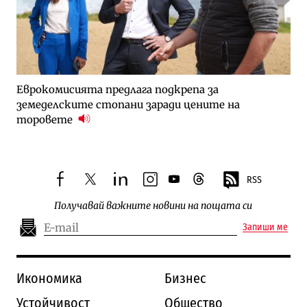
Еврокомисията предлага подкрепа за
земеделските стопани заради цените на
торовете
RSS
facebook
twitter
linkedin
instagram
youtube
threads
Получавай важните новини на пощата си
Запиши ме
Икономика
Бизнес
Устойчивост
Общество