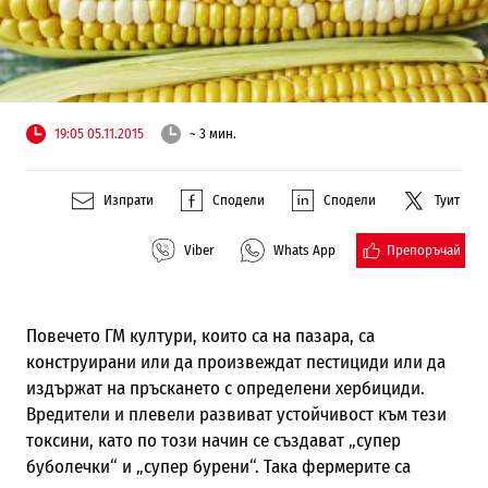
19:05 05.11.2015
~ 3 мин.
Изпрати
Сподели
Сподели
Туит
Препоръчай
Viber
Whats App
Повечето ГМ култури, които са на пазара, са
конструирани или да произвеждат пестициди или да
издържат на пръскането с определени хербициди.
Вредители и плевели развиват устойчивост към тези
токсини, като по този начин се създават „супер
буболечки“ и „супер бурени“. Така фермерите са