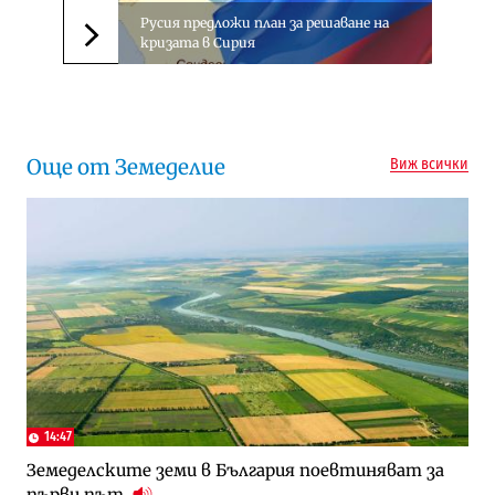
Русия предложи план за решаване на
кризата в Сирия
Следваща новина
Още от Земеделие
Виж всички
14:47
Земеделските земи в България поевтиняват за
първи път