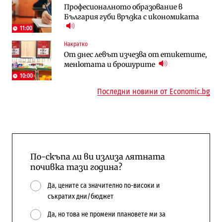
Професионалното образование в
работи с 5 блока
космически и отбранителен център в
България губи връзка с икономиката
Доброславци
11:00
Енергетика
Регулации
Накратко
АЕЦ „Козлодуй“ ще работи само още
Лекарствата за редки болести
От днес левът изчезва от етикетите,
няколко седмици, ако сушата продължи
попадат в капан на обществените
менютата и брошурите
поръчки?
10:00
Последни новини от Economic.bg
По-скъпа ли ви излиза лятната
почивка тази година?
Да, цените са значително по-високи и
съкратих дни/бюджет
Да, но това не промени плановете ми за