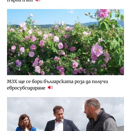
МЗХ ще се бори българската роза да получи
евросубсидиране