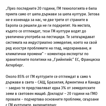
„През последните 20 години, ГМ технологията е била
приета само от шепа държави за шепа култури. Затова
не е изненада за нас, че две трети от страните в
Европа са решили да не ги подкрепят. На местата,
където се отглеждат, тези ГМ култури водят до
увеличена употреба на пестициди. Те затвърждават
системата на индустриално земеделие, което на свой
ред изостря проблемите на глад, недохранване, и
климатични промени“ – коментира експертът по
хранителните политики на „Грийнпийс“ ЕС, Франциска
Ахтерберг.
Около 85% от ГМ културите се отглеждат в само 4
държави в света – САЩ, Бразилия, Аржентина и Канада
– заедно те представляват едва 3% от земеделските
земи в световен мащаб. Докладът – 20 години на ГМО
провали – подчертава основните проблеми, свързани
с ГМ културите, включително: