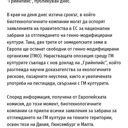
"Грийнпийс", публикуван днес.
В края на деня днес изтича срокът, в който
биотехнологичните компании могат да оспорят
заявленията на правителства в ЕС за национални
забрани за отглеждането на генно-модифицирани
култури. Така, две трети от земеделските земи в
Европа ще останат свободни от генно-модифицирани
организми (ГМО). Нарастващата опозиция срещу ГМ
културите съвпада с нов доклад на „Грийнпийс“, който
разглежда научни доказателства за екологичните
рискове, пазарните неуспехи, както и увеличената
употреба на пестициди, свързани с ГМ културите.
Според информация, получена от Европейската
комисия, до този момент, биотехнологичните
компании са приели всички заявления за забрана за
отглеждането на ГМ култури на техните територии,
освен тези на Дания, Люксембург и Малта.