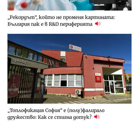
„Рекордът“, който не променя картината:
България пак е в R&D периферията
„Топлофикация София“ e (полу)фалирало
дружество: Как се стигна дотук?