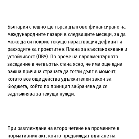
България спешно ще търси дългово финансиране на
международните пазари в следващите месеци, за да
може да си покрие текущо нарастващия дефицит и
разходите за проектите в Плана за възстановяване и
устойчивост (ПВУ). По време на парламентарното
заседание в четвъртък стана ясно, че има още една
важна причина страната да тегли дълг в момент,
когато все още действа удължителен закон за
бюджета, който по принцип забранява да се
задлъжнява за текущи нужди.
При разглеждане на второ четене на промените в
нормативния акт, които предвиждат вдигане на