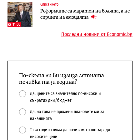
Списанието
Енергетика
Компании
Реформите са маратон на волята, а не
Държавният ТЕЦ „Марица изток 2“
„Ендуросат“ ще строи огромен
спринт на емоцията
работи с 5 блока
космически и отбранителен център в
Доброславци
11:00
Последни новини от Economic.bg
По-скъпа ли ви излиза лятната
почивка тази година?
Да, цените са значително по-високи и
съкратих дни/бюджет
Да, но това не промени плановете ми за
ваканцията
Тази година няма да почивам точно заради
високите цени