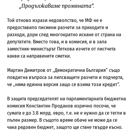
„Продължаваме промяната“.
Той отново изрази недоволство, че МФ не е
предоставило писмени разчети за приходите и
разходи, дори след многократно искане от страна на
депутатите. Вместо това, и в комисия, и в зала
заместник-министърът Петкова изчете от листчета
какви са направените сметки.
Мартин Димитров от „Демократична България“ също
повдигна въпроса за липсващите разчети и подчерта,
че „няма единна версия защо се взима този кредит“.
В защита председателят на парламентарната бюджетна
комисия Константин Проданов изрично посочи, че
сумата е до 3.8 млрд. евро, т.е. не е нужно да се тегли в
пълен размер. В същото време обаче не може да се
чака редовен бюджет, защото ще стане твърде късно.