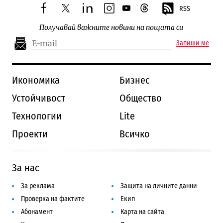
RSS
facebook
twitter
linkedin
instagram
youtube
threads
Получавай важните новини на пощата си
Запиши ме
Икономика
Бизнес
Устойчивост
Общество
Технологии
Lite
Проекти
Всичко
За нас
За реклама
Защита на личните данни
Проверка на фактите
Екип
Абонамент
Карта на сайта