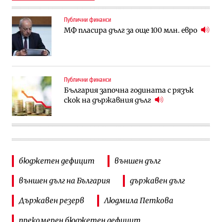
Публични финанси
МФ пласира дълг за още 100 млн. евро
Публични финанси
България започна годината с рязък
скок на държавния дълг
бюджетен дефицит
външен дълг
външен дълг на България
държавен дълг
Държавен резерв
Людмила Петкова
прекомерен бюджетен дефицит