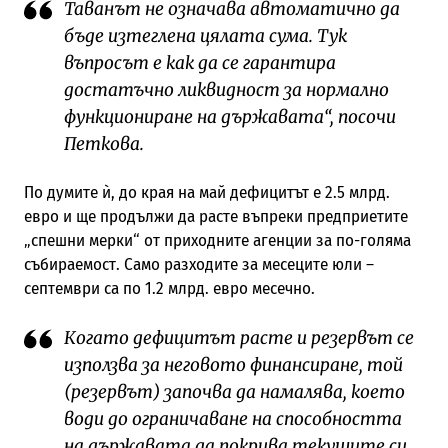
Таванът не означава автоматично да
бъде изтеглена цялата сума. Тук
въпросът е как да се гарантира
достатъчно ликвидност за нормално
функциониране на държавата“, посочи
Петкова.
По думите ѝ, до края на май дефицитът е 2.5 млрд.
евро и ще продължи да расте въпреки предприетите
„спешни мерки“ от приходните агенции за по-голяма
събираемост. Само разходите за месеците юли –
септември са по 1.2 млрд. евро месечно.
Когато дефицитът расте и резервът се
използва за неговото финансиране, той
(резервът) започва да намалява, което
води до ограничаване на способността
на държавата да покрива текущите си