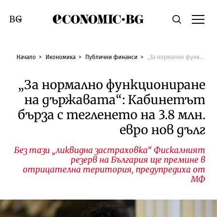
Economic.bg
Търсене
Смяна на език
Начало
Икономика
Публични финанси
„За нормално функциониране на държавата“: Кабинетът бърза с тегленето на 3.8 млн. евро нов дълг
„За нормално функциониране
на държавата“: Кабинетът
бърза с тегленето на 3.8 млн.
евро нов дълг
Без тази „ликвидна застраховка“ Фискалният
резерв на България ще премине в
отрицателна територия, предупредиха от
МФ