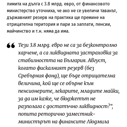
лимита на дълга с 3.8 млрд. евро, от финансовото
министерство уточниха, че ако не се увеличи таванът,
държавният резерв на практика ще премине на
отрицателна територия и пари за заплати, пенсии,
майчинство и т.н. няма да има.
Тези 3.8 млрд. евро не са за безконтролно
харчене, а са ликвидната застраховка за
стабилността на България. Август,
когато фискалният резерв (без
Сребърния фонд), ще бъде отрицателна
величина, кой ще се обърне към
пенсионерите, лекарите, младите майки,
за да им каже, че бюджетът не
разполага с достатъчно ликвидност?“,
попита реторично заместник-
министърът на финансите Людмила