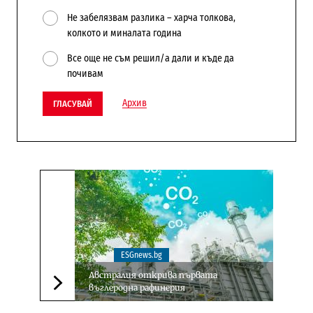
Не забелязвам разлика – харча толкова,
колкото и миналата година
Все още не съм решил/а дали и къде да
почивам
Архив
ГЛАСУВАЙ
ESGnews.bg
Австралия открива първата
въглеродна рафинерия
Следваща новина