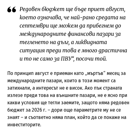
Редовен бюджет ще бъде приет август,
което означава, че най-рано средата на
септември ще можем да прибегнем до
международните финансови пазари за
тегленето на дълг, а ликвидната
ситуация преди това е много драстична
и то не само за ПВУ“, посочи той.
По принцип август е приеман като „мъртъв“ месец за
международните пазари, които в този момент са
затихнали, а интересът не е висок. Ако пък страната
излезе преди това на външните пазари, не е ясно при
какви условия ще тегли заемите, защото няма редовен
бюджет за 2026 г. – дори още параметрите му не се
знаят – и съответно няма план, който да се покаже на
инвеститорите.