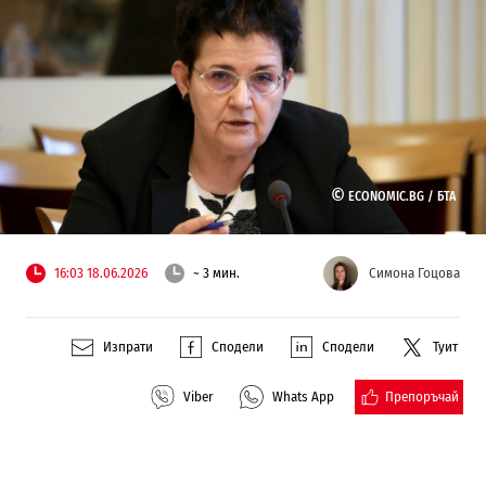
©
ECONOMIC.BG /
БТА
16:03 18.06.2026
~ 3 мин.
Симона Гоцова
Изпрати
Сподели
Сподели
Туит
Препоръчай
Viber
Whats App