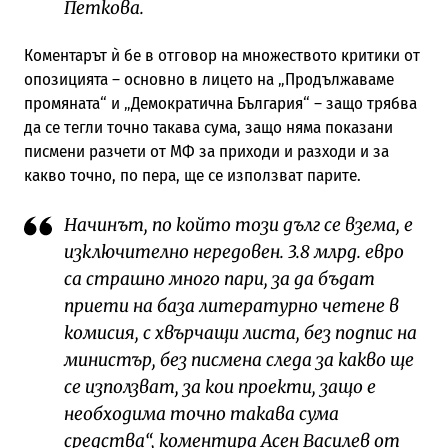
Петкова.
Коментарът ѝ бе в отговор на множеството критики от
опозицията – основно в лицето на „Продължаваме
промяната“ и „Демократична България“ – защо трябва
да се тегли точно такава сума, защо няма показани
писмени разчети от МФ за приходи и разходи и за
какво точно, по пера, ще се използват парите.
Начинът, по който този дълг се взема, е
изключително нередовен. 3.8 млрд. евро
са страшно много пари, за да бъдат
приети на база литературно четене в
комисия, с хвърчащи листа, без подпис на
министър, без писмена следа за какво ще
се използват, за кои проекти, защо е
необходима точно такава сума
средства“, коментира Асен Василев от