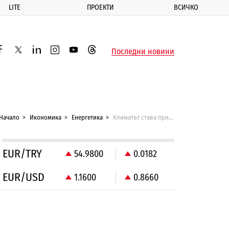
LITE
ПРОЕКТИ
ВСИЧКО
ик
Последни новини
acebook
twitter
linkedin
instagram
youtube
threads
Начало
Икономика
Енергетика
Климатът става приоритет за бизнеса
EUR/TRY
54.9800
0.0182
EUR/USD
1.1600
0.8660