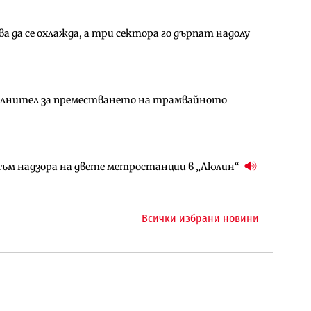
 да се охлажда, а три сектора го дърпат надолу
амо още няколко седмици, ако сушата продължи
ъчните оценки на имотите може да бъдат
ълнител за преместването на трамвайното
арцеларния план за магистралата Русе – Велико
ългария продължава да се охлажда (Графика)
ъм надзора на двете метростанции в „Люлин“
ъм надзора на двете метростанции в „Люлин“
ото езеро става част от бъдещата магистрала
Всички избрани новини