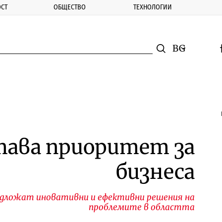
СТ
ОБЩЕСТВО
ТЕХНОЛОГИИ
nomic.bg
Търсене
Смяна на ез
f
Търси
ава приоритет за
бизнеса
редложат иновативни и ефективни решения на
проблемите в областта