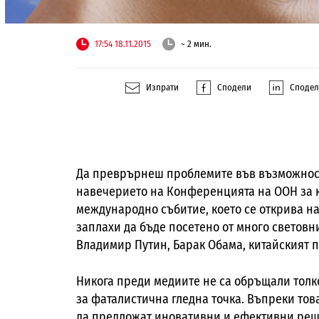
17:54 18.11.2015
~ 2 мин.
Изпрати
Сподели
Споде
Да преврърнеш проблемите във възможности
навечерието на Конференцията на ООН за кл
международно събитие, което се открива н
заплахи да бъде посетено от много светов
Владимир Путин, Барак Обама, китайският п
Никога преди медиите не са обръщали толко
за фаталистична гледна точка. Въпреки тов
да предложат иновативни и ефективни ре