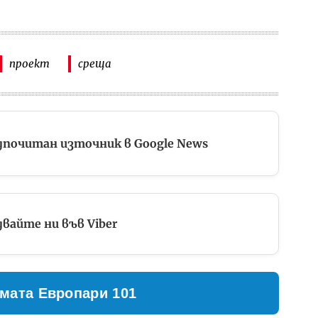
проект
среща
дпочитан източник в Google News
вайте ни във Viber
мата Европари 101