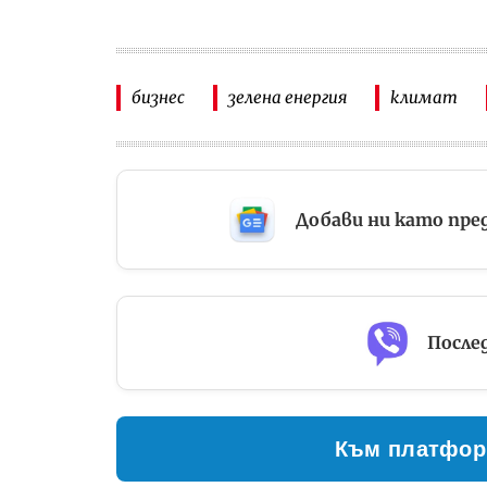
бизнес
зелена енергия
климат
Добави ни като пре
Послед
Към платфор