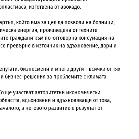
пластмаса, изготвена от авокадо.
артъп, който има за цел да позволи на болници,
рическа енергия, произведена от техните
оите граждани към по-отговорна консумация на
 се превърне в източник на вдъхновение, дори и
путати, бизнесмени и много други - всички от тях
и бизнес-решения за проблемите с климата.
 Co ще участват авторитетни икономически
 областта, вдъхновени и вдъхновяващи от това,
началото, а неговото развитие е резултат от