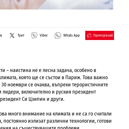
Препоръчай
ли
Туит
Viber
Whats App
 – наистина не е лесна задача, особено в
имата, която ще се състои в Париж. Това важно
а 30 ноември се очаква, въпреки терористичните
ни лидери, включително и руския президент
резидент Си Цзипин и други.
ва много внимание на климата и не са го считали
а, постоянно излизат различни технологии, готови
шения на съществуващите проблеми.