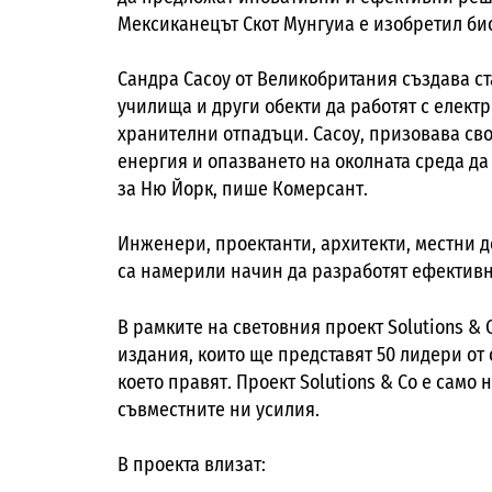
Мексиканецът Скот Мунгуиа е изобретил био
Сандра Сасоу от Великобритания създава ст
училища и други обекти да работят с елект
хранителни отпадъци. Сасоу, призовава св
енергия и опазването на околната среда да
за Ню Йорк, пише Комерсант.
Инженери, проектанти, архитекти, местни де
са намерили начин да разработят ефективн
В рамките на световния проект Solutions &
издания, които ще представят 50 лидери от
което правят. Проект Solutions & Co е само 
съвместните ни усилия.
В проекта влизат: