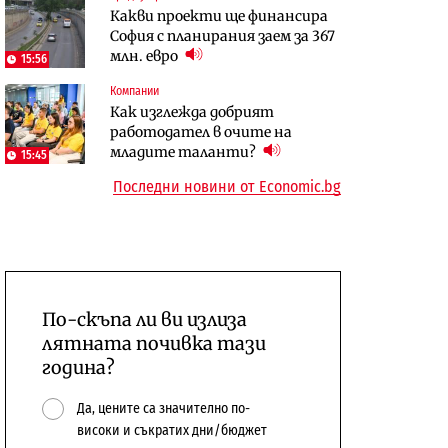
Какви проекти ще финансира
бюджетите си
София с планирания заем за 367
To:know
Компании
млн. евро
15:56
Последни дни с обозначаване на
А1 отново е лидер при
Компании
цените в лева: Какво
технологичните компании и
Как изглежда добрият
предстои?
системните интегратори
работодател в очите на
младите таланти?
15:45
Последни новини от Economic.bg
По-скъпа ли ви излиза
лятната почивка тази
година?
Да, цените са значително по-
високи и съкратих дни/бюджет