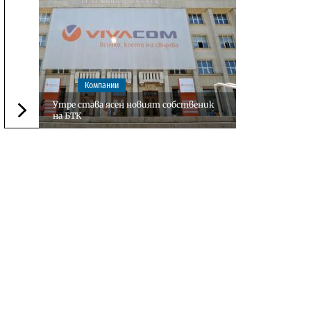
Компании
Утре става ясен новият собственик
на БТК
Следваща новина