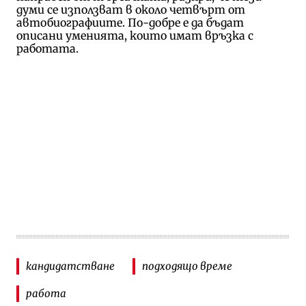
думи се използват в около четвърт от
автобиографиите.
По-добре е да бъдат
описани уменията, които имат връзка с
работата
.
кандидатстване
подходящо време
работа