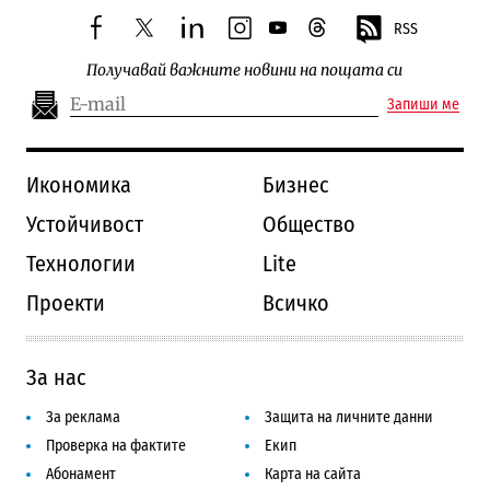
RSS
facebook
twitter
linkedin
instagram
youtube
threads
Получавай важните новини на пощата си
Запиши ме
Икономика
Бизнес
Устойчивост
Общество
Технологии
Lite
Проекти
Всичко
За нас
За реклама
Защита на личните данни
Проверка на фактите
Екип
Абонамент
Карта на сайта