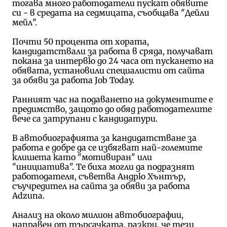
тогава много работодатели пускат обявите
си - в средата на седмицата, съобщава "Дейли
мейл".
Почти 50 процента от хората,
кандидатствали за работа в сряда, п
олучават
покана за интервю до 24 часа от пускането на
обявата
, установили специалисти от сайта
за обяви за работа Job Today.
Ранният
час
на
подаването
на
докумен
т
ите е
предимство, защото до обяд работодателите
вече са затрупани с кандидатури.
В автобиографията за кандидатстване за
работа е добре
да се избягват най-големите
клишета като "мотивиран" или
"инициатива"
. Те биха могли да подразнят
работодателя, съветва Андрю Хънтър,
съучредител на сайта за обяви за работа
Adzuna.
Анализ на около милион автобиографии,
направен от търсачката, разкри, че тези