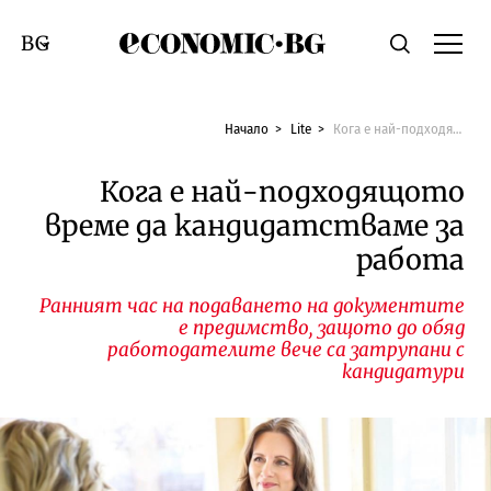
Economic.bg
Търсене
Смяна на език
Начало
Lite
Кога е най-подходящото време да кандидатстваме за работа
Кога е най-подходящото
време да кандидатстваме за
работа
Ранният час на подаването на документите
е предимство, защото до обяд
работодателите вече са затрупани с
кандидатури