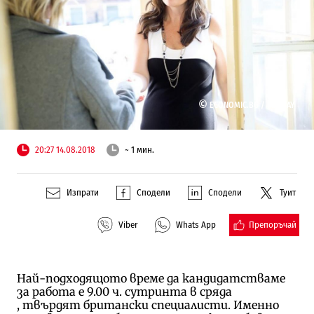
©
ECONOMIC.BG /
PIXABAY
20:27 14.08.2018
~ 1 мин.
Изпрати
Сподели
Сподели
Туит
Препоръчай
Viber
Whats App
Най-подходящото време да кандидатстваме
за работа е 9.00 ч. сутринта в сряда
, твърдят британски специалисти. Именно