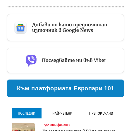
Добави ни като предпочитан
източник в Google News
Последвайте ни във Viber
Към платформата Европари 101
ПОСЛЕДНИ
НАЙ-ЧЕТЕНИ
ПРЕПОРЪЧАНИ
Публични финанси
Инфраструктура
Инфраструктура