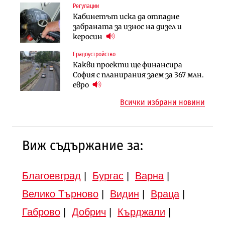
Регулации
Финанси
Инфраструктура
Кабинетът иска да отпадне
Ипотечното кредитиране в
АПИ възложи промяната на
забраната за износ на дизел и
България продължава да се охлажда
парцеларния план за
керосин
(Графика)
магистралата Русе – Велико
Градоустройство
Инфраструктура
Търново
Какви проекти ще финансира
Вторият мост над Варненското
Градоустройство
София с планирания заем за 367 млн.
езеро става част от бъдещата
Шест кандидата с интерес към
евро
магистрала „Черно море“
надзора на двете метростанции в
Всички избрани новини
„Люлин“
Виж съдържание за:
Благоевград
|
Бургас
|
Варна
|
Велико Търново
|
Видин
|
Враца
|
Габрово
|
Добрич
|
Кърджали
|