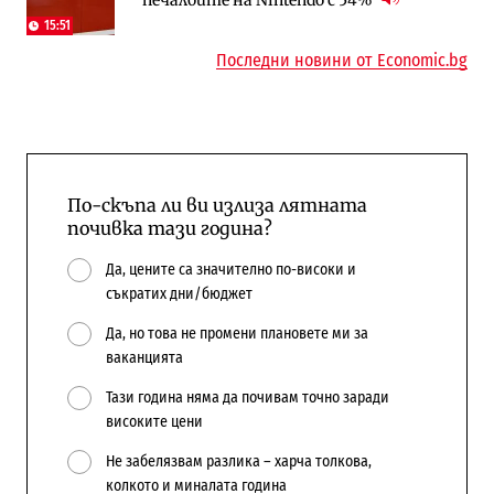
бюджетите си
сгради
15:51
Последни новини от Economic.bg
По-скъпа ли ви излиза лятната
почивка тази година?
Да, цените са значително по-високи и
съкратих дни/бюджет
Да, но това не промени плановете ми за
ваканцията
Тази година няма да почивам точно заради
високите цени
Не забелязвам разлика – харча толкова,
колкото и миналата година