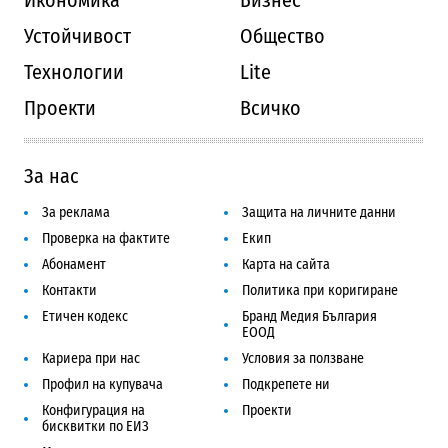
Икономика
Бизнес
Устойчивост
Общество
Технологии
Lite
Проекти
Всичко
За нас
За реклама
Защита на личните данни
Проверка на фактите
Екип
Абонамент
Карта на сайта
Контакти
Политика при коригиране
Етичен кодекс
Бранд Медия България
ЕООД
Кариера при нас
Условия за ползване
Профил на купувача
Подкрепете ни
Конфигурация на
Проекти
бисквитки по ЕИЗ