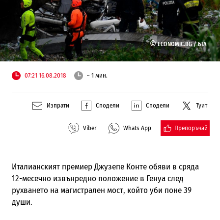
©
ECONOMIC.BG /
БТА
07:21 16.08.2018
~ 1 мин.
Изпрати
Сподели
Сподели
Туит
Препоръчай
Viber
Whats App
Италианският премиер Джузепе Конте обяви в сряда
12-месечно извънредно положение в Генуа след
рухването на магистрален мост, който уби поне 39
души.