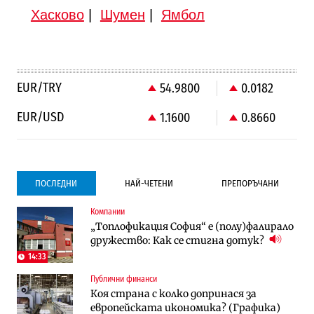
Хасково
|
Шумен
|
Ямбол
EUR/TRY
54.9800
0.0182
EUR/USD
1.1600
0.8660
ПОСЛЕДНИ
НАЙ-ЧЕТЕНИ
ПРЕПОРЪЧАНИ
Компании
Градоустройство
Компании
„Топлофикация София“ e (полу)фалирало
Столична община избра изпълнител за
Vivacom предлага над 150 устройства с
дружество: Как се стигна дотук?
преместването на трамвайното
90% отстъпка през август
трасе по бул. „Скобелев“
14:33
Публични финанси
Компании
To:know
Коя страна с колко допринася за
Vivacom предлага над 150 устройства с
Последни дни с обозначаване на цените
европейската икономика? (Графика)
90% отстъпка през август
в лева: Какво предстои?