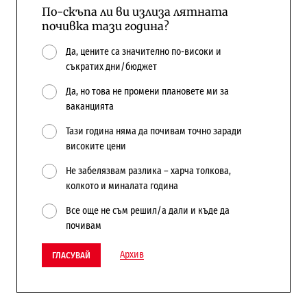
По-скъпа ли ви излиза лятната
почивка тази година?
Да, цените са значително по-високи и
съкратих дни/бюджет
Да, но това не промени плановете ми за
ваканцията
Тази година няма да почивам точно заради
високите цени
Не забелязвам разлика – харча толкова,
колкото и миналата година
Все още не съм решил/а дали и къде да
почивам
Архив
ГЛАСУВАЙ