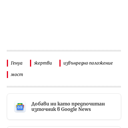
Генуа
жертви
извънредно положение
мост
Добави ни като предпочитан
източник в Google News