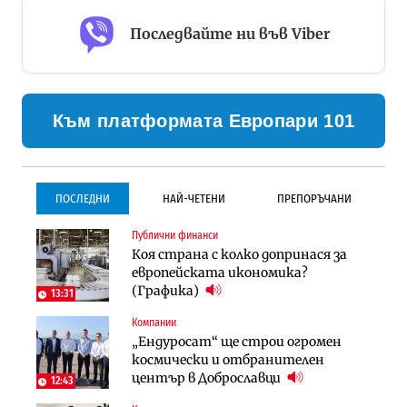
Последвайте ни във Viber
Към платформата Европари 101
ПОСЛЕДНИ
НАЙ-ЧЕТЕНИ
ПРЕПОРЪЧАНИ
Публични финанси
Инфраструктура
Инфраструктура
Коя страна с колко допринася за
Проектирането на тунела под
Проектирането на тунела под
европейската икономика?
Петрохан ще върви паралелно с
Петрохан ще върви паралелно с
(Графика)
екологичните оценки
екологичните оценки
13:31
Компании
Градоустройство
Компании
„Ендуросат“ ще строи огромен
Столична община избра
„Хювефарма“ подписа договор за
космически и отбранителен
изпълнител за преместването на
придобиване на Euroapi Italy
център в Доброславци
трамвайното трасе по бул.
12:43
„Скобелев“