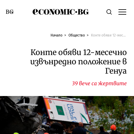
Economic.bg
Търсене
Смяна на език
Начало
Общество
Конте обяви 12-месечно извънредно положение в Генуа
Конте обяви 12-месечно
извънредно положение в
Генуа
39 вече са жертвите