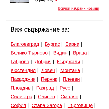
(Графика)
магистрала „Черно море“
надзора на двете метростанции в
Всички избрани новини
„Люлин“
Виж съдържание за:
Благоевград
|
Бургас
|
Варна
|
Велико Търново
|
Видин
|
Враца
|
Габрово
|
Добрич
|
Кърджали
|
Кюстендил
|
Ловеч
|
Монтана
|
Пазарджик
|
Перник
|
Плевен
|
Пловдив
|
Разград
|
Русе
|
Силистра
|
Сливен
|
Смолян
|
София
|
Стара Загора
|
Търговище
|