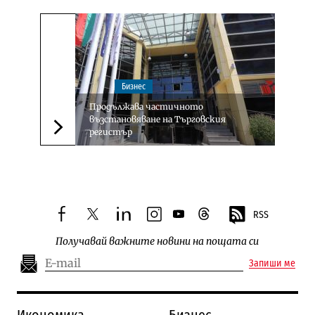
Бизнес
Продължава частичното
възстановяване на Търговския
регистър
Следваща новина
RSS
facebook
twitter
linkedin
instagram
youtube
threads
Получавай важните новини на пощата си
Запиши ме