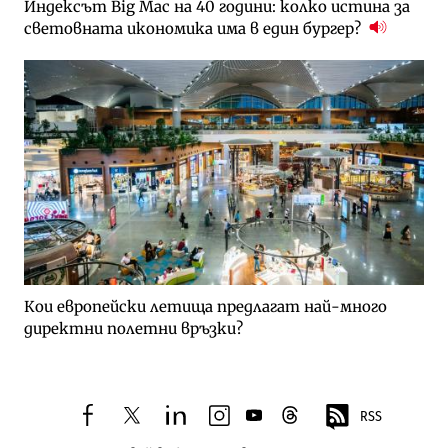
Индексът Big Mac на 40 години: колко истина за
световната икономика има в един бургер?
Кои европейски летища предлагат най-много
директни полетни връзки?
RSS
facebook
twitter
linkedin
instagram
youtube
threads