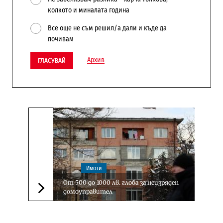
колкото и миналата година
Все още не съм решил/а дали и къде да
почивам
Архив
ГЛАСУВАЙ
Имоти
От 500 до 1000 лв. глоба за неизряден
домоуправител
Следваща новина