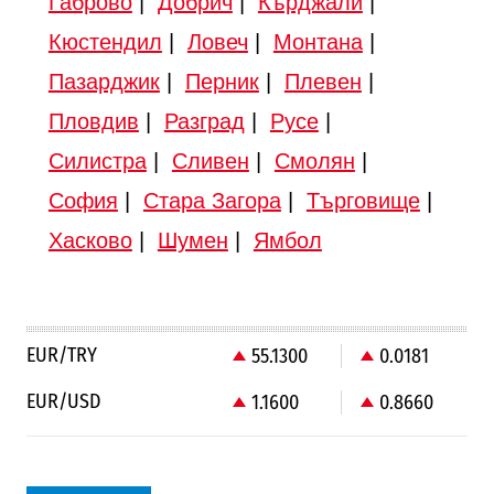
Габрово
|
Добрич
|
Кърджали
|
Кюстендил
|
Ловеч
|
Монтана
|
Пазарджик
|
Перник
|
Плевен
|
Пловдив
|
Разград
|
Русе
|
Силистра
|
Сливен
|
Смолян
|
София
|
Стара Загора
|
Търговище
|
Хасково
|
Шумен
|
Ямбол
EUR/TRY
55.1300
0.0181
EUR/USD
1.1600
0.8660