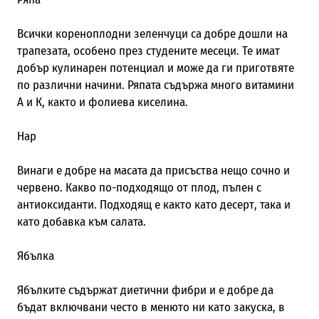
Всички кореноплодни зеленчуци са добре дошли на
трапезата, особено през студените месеци. Те имат
добър кулинарен потенциал и може да ги приготвяте
по различни начини. Ряпата съдържа много витамини
А и К, както и фолиева киселина.
Нар
Винаги е добре на масата да присъства нещо сочно и
червено. Какво по-подходящо от плод, пълен с
антиоксиданти. Подходящ е както като десерт, така и
като добавка към салата.
Ябълка
Ябълките съдържат диетични фибри и е добре да
бъдат включвани често в менюто ни като закуска, в