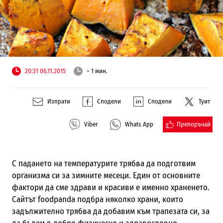
20:31 06.11.2015
~ 1 мин.
Изпрати
Сподели
Сподели
Туит
Препоръчай
Viber
Whats App
С падането на температурите трябва да подготвим
организма си за зимните месеци. Един от основните
фактори да сме здрави и красиви е именно храненето.
Сайтът foodpanda подбра няколко храни, които
задължително трябва да добавим към трапезата си, за