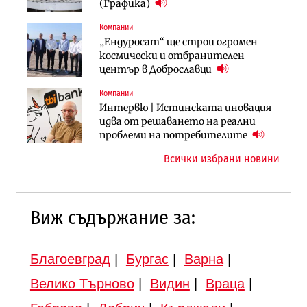
няколко седмици, ако сушата
България продължава да се охлажда
(Графика)
продължи
(Графика)
Компании
Компании
Публични финанси
„Ендуросат“ ще строи огромен
„Хювефарма“ подписа договор за
След 20 години застой: Данъчните
космически и отбранителен
придобиване на Euroapi Italy
оценки на имотите може да бъдат
център в Доброславци
вдигнати
Компании
Инфраструктура
Инфраструктура
Интервю | Истинската иновация
АПИ възложи промяната на
Вторият мост над Варненското
идва от решаването на реални
парцеларния план за
езеро става част от бъдещата
проблеми на потребителите
магистралата Русе – Велико
магистрала „Черно море“
Всички избрани новини
Търново
Виж съдържание за:
Благоевград
|
Бургас
|
Варна
|
Велико Търново
|
Видин
|
Враца
|