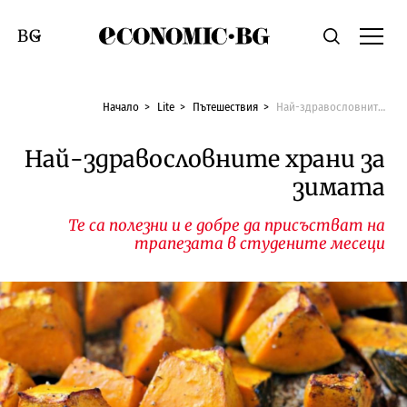
Economic.bg
Търсене
Смяна на език
Начало
Lite
Пътешествия
Най-здравословните храни за зимата
Най-здравословните храни за
зимата
Те са полезни и е добре да присъстват на
трапезата в студените месеци