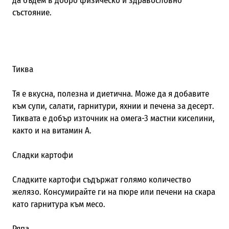
да бъдем в добро физическо и здравословно
състояние.
Тиква
Тя е вкусна, полезна и диетична. Може да я добавите
към супи, салати, гарнитури, яхнии и печена за десерт.
Тиквата е добър източник на омега-3 мастни киселини,
както и на витамин А.
Сладки картофи
Сладките картофи съдържат голямо количество
желязо. Консумирайте ги на пюре или печени на скара
като гарнитура към месо.
Ряпа