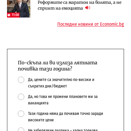
Реформите са маратон на волята, а не
Държавният ТЕЦ „Марица изток 2“
„Ендуросат“ ще строи огромен
спринт на емоцията
работи с 5 блока
космически и отбранителен център в
Доброславци
11:00
Последни новини от Economic.bg
По-скъпа ли ви излиза лятната
почивка тази година?
Да, цените са значително по-високи и
съкратих дни/бюджет
Да, но това не промени плановете ми за
ваканцията
Тази година няма да почивам точно заради
високите цени
Не забелязвам разлика – харча толкова,