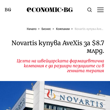
Economic.bg
Търсене
Смяна на език
Начало
Бизнес
Компании
Novartis купува AveXis за $8.7 млрд.
Novartis купува AveXis за $8.7
млрд.
Целта на швейцарската фармацевтична
компания е да разшири позициите си в
генната терапия