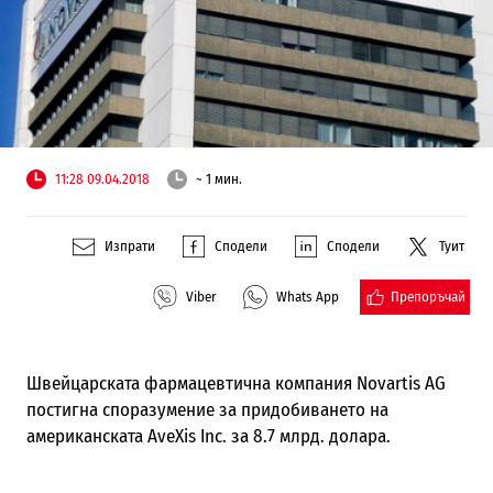
11:28 09.04.2018
~ 1 мин.
Изпрати
Сподели
Сподели
Туит
Препоръчай
Viber
Whats App
Швейцарската фармацевтична компания Novartis AG
постигна споразумение за придобиването на
американската AveXis Inc. за 8.7 млрд. долара.