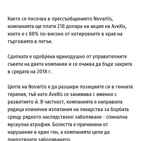
Както се посочва в прессъобщението Novartis,
компанията ще плати 218 долара на акция на AveXis,
което е с 88% по-високо от котировките в края на
търговията в петък.
Сделката е одобрена единодушно от управителните
съвети на двете компании и се очаква да бъде закрита
в средата на 2018 г.
Целта на Novartis е да разшири позициите си в генната
терапия, тъй като AveXis се занимава с именно с
развитието ѝ. В частност, компанията е направила
редица клинични изпитания на лекарства за борбата
срещу рядкото наследствено заболяване - спинална
мускулна атрофия. Болестта е причинена от
нарушение в един ген, а компанията цели да
предотврати заболяването.