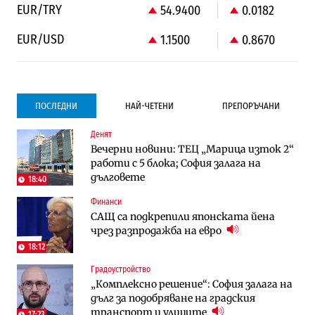
EUR/TRY
54.9400
0.0182
EUR/USD
1.1500
0.8670
ПОСЛЕДНИ
НАЙ-ЧЕТЕНИ
ПРЕПОРЪЧАНИ
Денят
Градоустройство
Компании
Вечерни новини: ТЕЦ „Марица изток 2“
Столична община избра изпълнител за
Vivacom предлага над 150 устройства с
работи с 5 блока; София залага на
преместването на трамвайното
90% отстъпка през август
дълговете
трасе по бул. „Скобелев“
18:40
Финанси
Компании
To:know
САЩ са подкрепили японската йена
Vivacom предлага над 150 устройства с
Последни дни с обозначаване на цените
чрез разпродажба на евро
90% отстъпка през август
в лева: Какво предстои?
18:12
Градоустройство
Енергетика
Градоустройство
„Комплексно решение“: София залага на
АЕЦ „Козлодуй“ ще работи само още
Столична община избра изпълнител за
дълг за подобряване на градския
няколко седмици, ако сушата продължи
преместването на трамвайното
транспорт и улиците
трасе по бул. „Скобелев“
17:23