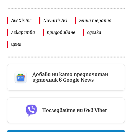
AveXis Inc
Novartis AG
генна терапия
лекарства
придобиване
сделка
цена
Добави ни като предпочитан
източник в Google News
Последвайте ни във Viber