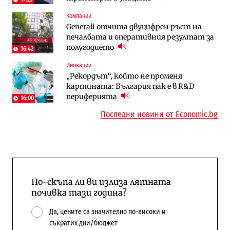
Компании
Компании
Енергетика
Generali отчита двуцифрен ръст на
„Ендуросат“ ще строи огромен
Държавният ТЕЦ „Марица изток 2“
печалбата и оперативния резултат за
космически и отбранителен център в
работи с 5 блока
полугодието
Доброславци
16:42
10:12
Иновации
Digi&AI
Компании
„Рекордът“, който не променя
Трафикът толкова е намалял, че големи
„Ендуросат“ ще строи огромен
картината: България пак е в R&D
медии обмислят да се откажат
космически и отбранителен център в
периферията
напълно от Google
Доброславци
16:00
Последни новини от Economic.bg
По-скъпа ли ви излиза лятната
почивка тази година?
Да, цените са значително по-високи и
съкратих дни/бюджет