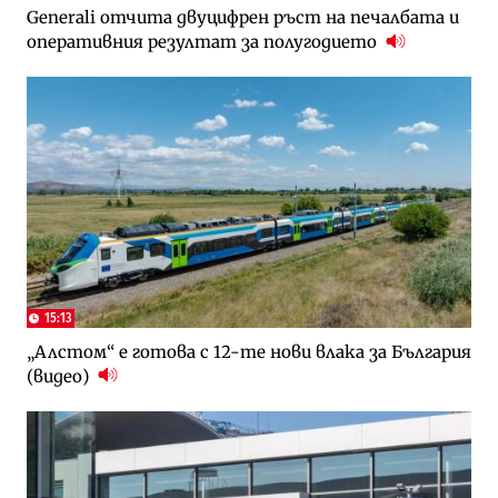
Generali отчита двуцифрен ръст на печалбата и
оперативния резултат за полугодието
15:13
„Алстом“ е готова с 12-те нови влака за България
(видео)