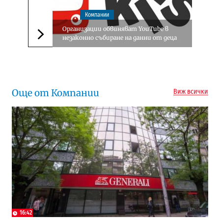
Компании
Организации обвиняват YouTube в
незаконно събиране на данни от деца
Следваща новина
Още от Компании
Виж всички
16:42