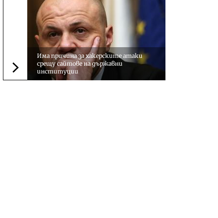
Има причина за хакерските атаки
срещу сайтове на държавни
институции
Следваща новина