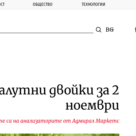
СТ
ОБЩЕСТВО
ТЕХНОЛОГИИ
nomic.bg
Търсене
Смяна на ез
f
Търси
алутни двойки за 2
ноември
те са на анализаторите от Адмирал Маркетс