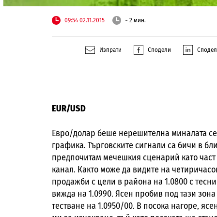
09:54 02.11.2015
~ 2 мин.
Изпрати
Сподели
Споде
EUR/USD
Евро/долар беше нерешителна миналата с
графика. Търговските сигнали са бичи в бли
предпочитам мечешкия сценарий като част
канал. Както може да видите на четиричасо
продажби с цели в района на 1.0800 с тесни
вижда на 1.0990. Ясен пробив под тази зона
тестване на 1.0950/00. В посока нагоре, яс