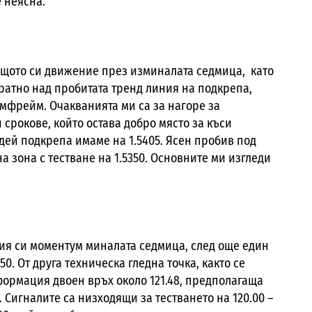
е неясна.
щото си движение през изминалата седмица, като
братно над пробитата тренд линия на подкрепа,
мфрейм. Очакванията ми са за нагоре за
и срокове, който остава добро място за къси
адей подкрепа имаме на 1.5405. Ясен пробив под
а зона с тестване на 1.5350. Основните ми изгледи
ия си моментум миналата седмица, след още един
50. От друга техническа гледна точка, както се
ормация двоен връх около 121.48, предполагаща
Сигналите са низходящи за тестването на 120.00 –