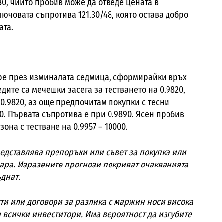
.80, чийто пробив може да отведе цената в
лючовата съпротива 121.30/48, която остава добро
ата.
ре през изминалата седмица, сформирайки връх
ледите са мечешки засега за тестването на 0.9820,
 0.9820, аз още предпочитам покупки с тесни
00. Първата съпротива е при 0.9890. Ясен пробив
она с тестване на 0.9957 – 10000.
редставлява препоръки или съвет за покупка или
ара. Изразените прогнози покриват очакванията
бъднат.
ти или договори за разлика с маржин носи висока
а всички инвеститори. Има вероятност да изгубите