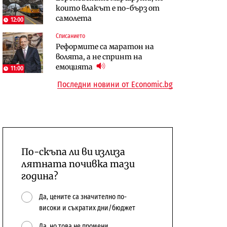
които влакът е по-бърз от
предстои?
самолета
12:00
Енергетика
Компании
Списанието
АЕЦ „Козлодуй“ ще работи
„Ендуросат“ ще строи огромен
Реформите са маратон на
само още няколко седмици, ако
космически и отбранителен
волята, а не спринт на
сушата продължи
център в Доброславци
емоцията
11:00
Последни новини от Economic.bg
По-скъпа ли ви излиза
лятната почивка тази
година?
Да, цените са значително по-
високи и съкратих дни/бюджет
Да, но това не промени