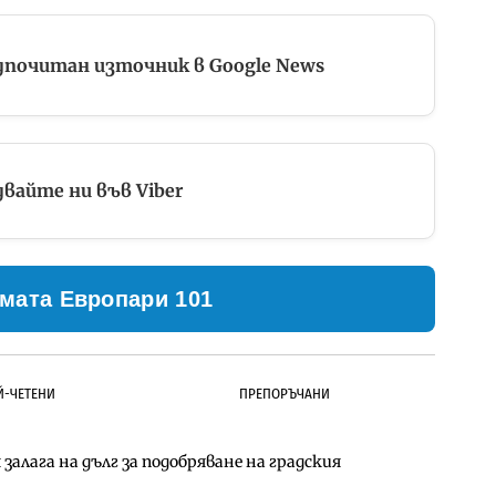
дпочитан източник в Google News
вайте ни във Viber
мата Европари 101
Й-ЧЕТЕНИ
ПРЕПОРЪЧАНИ
залага на дълг за подобряване на градския
ълнител за преместването на трамвайното
д Петрохан ще върви паралелно с екологичните