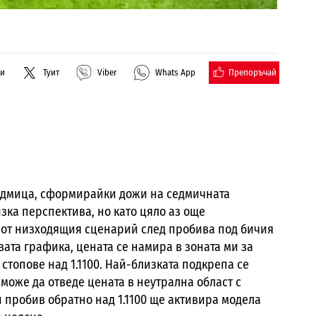
Препоръчай
ли
Туит
Viber
Whats App
едмица, сформирайки дожи на седмичната
зка перспектива, но като цяло аз още
 от низходящия сценарий след пробива под бичия
вата графика, цената се намира в зоната ми за
 стопове над 1.1100. Най-близката подкрепа се
 може да отведе цената в неутрална област с
ен пробив обратно над 1.1100 ще активира модела