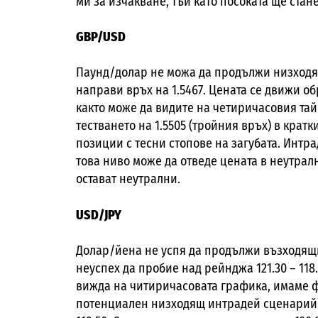
ми за изчакване, тъй като посоката ще стан
GBP/USD
Паунд/долар не можа да продължи низходя
направи връх на 1.5467. Цената се движи о
както може да видите на четиричасовия тай
тестването на 1.5505 (тройния връх) в кратк
позиции с тесни стопове на загубата. Интр
това ниво може да отведе цената в неутралн
остават неутрални.
USD/JPY
Долар/йена не успя да продължи възходящ
неуспех да пробие над рейнджа 121.30 – 118.
вижда на читиричасовата графика, имаме ф
потенциален низходящ интрадей сценарий. 