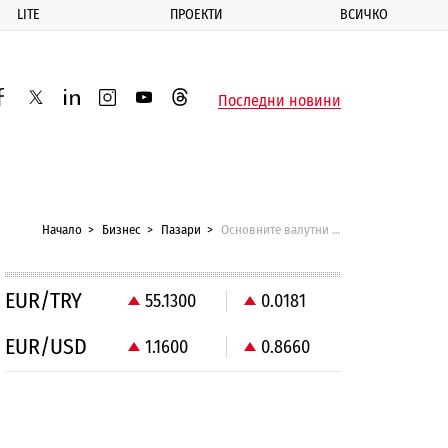
LITE
ПРОЕКТИ
ВСИЧКО
ик
Последни новини
acebook
twitter
linkedin
instagram
youtube
threads
Начало
Бизнес
Пазари
Основните валутни двойки за 2 ноември
EUR/TRY
55.1300
0.0181
EUR/USD
1.1600
0.8660