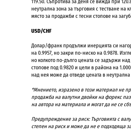
119.50. Съпротива за деня се вижда при 120
неутрална зона за търговия с тестване на к
място за продажби с тесни стопове на загуб
USD/CHF
Долар/франк продължи инерцията си наго
на 0.9957, но закри по-ниско на 0.9878. Изг
но колкото по-дълго цената се задържи над
стопове под 0.9820 и цели в района на 1.00
над нея може да отведе цената в неутрална з
*Мнението, изразено в този материал не п
продажба на валутни двойки на форекс паз
на автора на материала и могат да не се с
Предупреждение за риск: Търговията с валу
степен на риск и може да не е подходяща з