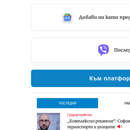
Добави ни като пре
Послед
Към платфор
ПОСЛЕДНИ
НА
Градоустройство
Градоустройство
Инфраструктура
„Комплексно решение“: София 
Столична община избра изп
Проектирането на тунела по
транспорт и улиците
трасе по бул. „Скобелев“
оценки