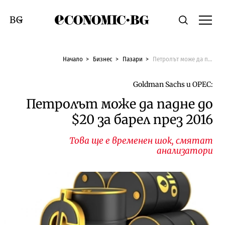
Economic.bg
Търсене
Смяна на език
Начало
Бизнес
Пазари
Петролът може да падне до $20 за барел през 2016
Goldman Sachs и OPEC:
Петролът може да падне до
$20 за барел през 2016
Това ще е временен шок, смятат
анализатори