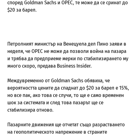
според
Goldman Sachs
и
OPEC,
те може да се сринат до
$20
за барел.
Петролният министър на Венецуела дел Пино заяви в
неделя, че
OPEC
не може да позволи война на пазара
и трябва да предприеме мерки по стабилизирането му
много скоро, предава Business Insider.
Междувременно от
Goldman Sachs
обявиха, че
вероятността цените да спаднат до
$20
за барел е 15%,
но все пак, ако това се случи, то ще е само временен
шок за системата и след това пазарът ще се
стабилизира отново.
Пазарните движения ще отчетат също разрастването
на геополитическото напрежение в страните