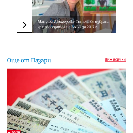
Мануела Дюлгерова-Тотева бе избрана
за председател на БДВО за 2017 г.
Следваща новина
Още от Пазари
Виж всички
09:39