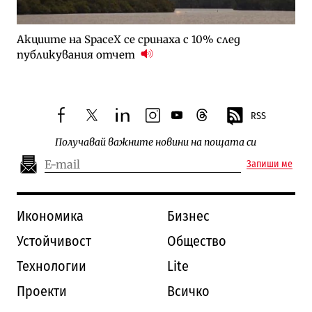
Акциите на SpaceX се сринаха с 10% след
публикувания отчет
RSS
facebook
twitter
linkedin
instagram
youtube
threads
Получавай важните новини на пощата си
Запиши ме
Икономика
Бизнес
Устойчивост
Общество
Технологии
Lite
Проекти
Всичко