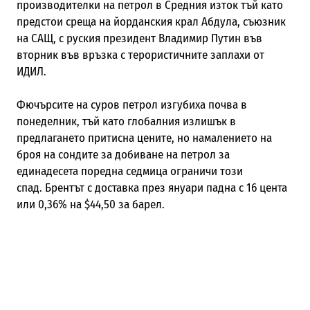
производителки на петрол в Средния изток тъй като
предстои среща на йорданския крал Абдула, съюзник
на САЩ, с руския президент Владимир Путин във
вторник във връзка с терористичните заплахи от
ИДИЛ.
Фючърсите на суров петрол изгубиха почва в
понеделник, тъй като глобалния излишък в
предлагането притисна цените, но намалението на
броя на сондите за добиване на петрол за
единадесета поредна седмица ограничи този
спад.
Брентът с доставка през януари падна с 16 цента
или 0,36% на $44,50 за барел.