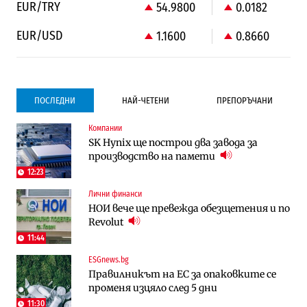
EUR/TRY
54.9800
0.0182
EUR/USD
1.1600
0.8660
ПОСЛЕДНИ
НАЙ-ЧЕТЕНИ
ПРЕПОРЪЧАНИ
Компании
Градоустройство
Компании
SK Hynix ще построи два завода за
Столична община избра изпълнител за
Vivacom предлага над 150 устройства с
производство на памети
преместването на трамвайното
90% отстъпка през август
трасе по бул. „Скобелев“
12:23
Лични финанси
Компании
To:know
НОИ вече ще превежда обезщетения и по
Vivacom предлага над 150 устройства с
Последни дни с обозначаване на цените
Revolut
90% отстъпка през август
в лева: Какво предстои?
11:44
ESGnews.bg
Енергетика
Градоустройство
Правилникът на ЕС за опаковките се
АЕЦ „Козлодуй“ ще работи само още
Столична община избра изпълнител за
променя изцяло след 5 дни
няколко седмици, ако сушата продължи
преместването на трамвайното
трасе по бул. „Скобелев“
11:30