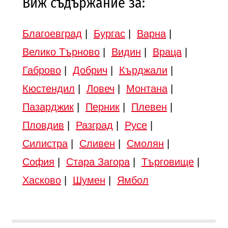
Виж съдържание за:
Благоевград
|
Бургас
|
Варна
|
Велико Търново
|
Видин
|
Враца
|
Габрово
|
Добрич
|
Кърджали
|
Кюстендил
|
Ловеч
|
Монтана
|
Пазарджик
|
Перник
|
Плевен
|
Пловдив
|
Разград
|
Русе
|
Силистра
|
Сливен
|
Смолян
|
София
|
Стара Загора
|
Търговище
|
Хасково
|
Шумен
|
Ямбол