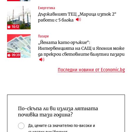
Енергетика
Digi&AI
Отрасли
Държавният ТЕЦ „Марица изток 2“
Трафикът толкова е намалял, че големи
Жилищата в България поскъпват при
работи с 5 блока
медии обмислят да се откажат
намаляващо население и все повече
напълно от Google
сгради
10:12
Пазари
Публични финанси
Компании
„Йената като оръжие“:
Общините вече зависят от
А1 отново е лидер при технологичните
Интервенцията на САЩ и Япония може
централната власт за 75% от
компании и системните интегратори
да прекрои световните валутни пазари
бюджетите си
09:39
Последни новини от Economic.bg
По-скъпа ли ви излиза лятната
почивка тази година?
Да, цените са значително по-високи и