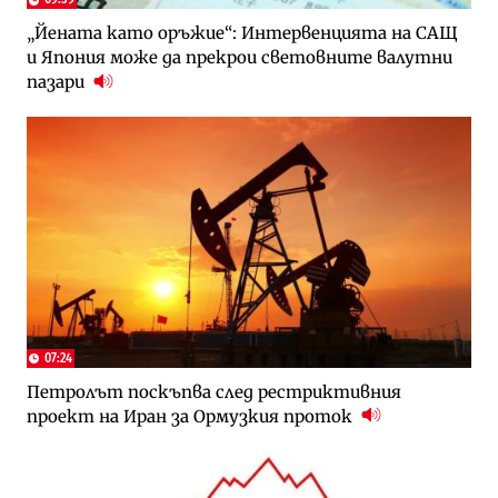
„Йената като оръжие“: Интервенцията на САЩ
и Япония може да прекрои световните валутни
пазари
07:24
Петролът поскъпва след рестриктивния
проект на Иран за Ормузкия проток