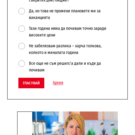
съкратих дни/бюджет
Да, но това не промени плановете ми за
ваканцията
Тази година няма да почивам точно заради
високите цени
Не забелязвам разлика – харча толкова,
колкото и миналата година
Все още не съм решил/а дали и къде да
почивам
Архив
ГЛАСУВАЙ