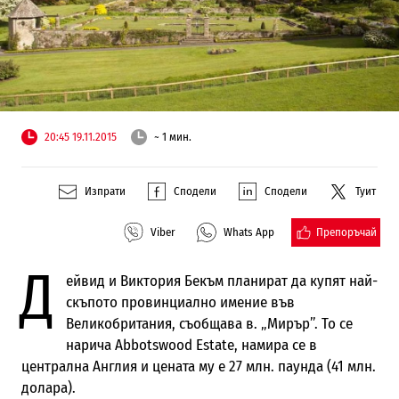
20:45 19.11.2015
~ 1 мин.
Изпрати
Сподели
Сподели
Туит
Препоръчай
Viber
Whats App
Д
ейвид и Виктория Бекъм планират да купят най-
скъпото провинциално имение във
Великобритания, съобщава в. „Мирър”. То се
нарича Abbotswood Estate, намира се в
централна Англия и цената му е 27 млн. паунда (41 млн.
долара).