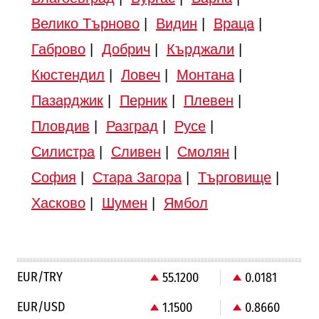
Велико Търново
|
Видин
|
Враца
|
Габрово
|
Добрич
|
Кърджали
|
Кюстендил
|
Ловеч
|
Монтана
|
Пазарджик
|
Перник
|
Плевен
|
Пловдив
|
Разград
|
Русе
|
Силистра
|
Сливен
|
Смолян
|
София
|
Стара Загора
|
Търговище
|
Хасково
|
Шумен
|
Ямбол
EUR/TRY
55.1200
0.0181
EUR/USD
1.1500
0.8660