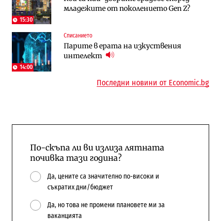
младежите от поколението Gen Z?
напълно от Google
15:30
Пазар на труда
Компании
Списанието
Пазарът на труда продължава да се
Интервю | Истинската иновация идва
Парите в ерата на изкуствения
охлажда, а три сектора го дърпат
от решаването на реални проблеми на
интелект
надолу
потребителите
14:00
Последни новини от Economic.bg
По-скъпа ли ви излиза лятната
почивка тази година?
Да, цените са значително по-високи и
съкратих дни/бюджет
Да, но това не промени плановете ми за
ваканцията