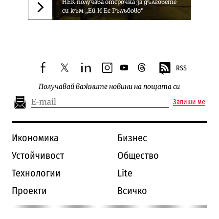
НЕК получава отсрочка за дълговете
си към „Ей И Ес Гълъбово“
Следваща новина
RSS
facebook
twitter
linkedin
instagram
youtube
threads
Получавай важните новини на пощата си
Запиши ме
Икономика
Бизнес
Устойчивост
Общество
Технологии
Lite
Проекти
Всичко