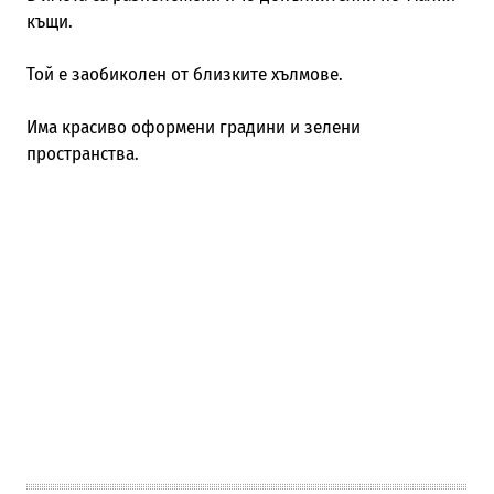
къщи.
Той е заобиколен от близките хълмове.
Има красиво оформени градини и зелени
пространства.