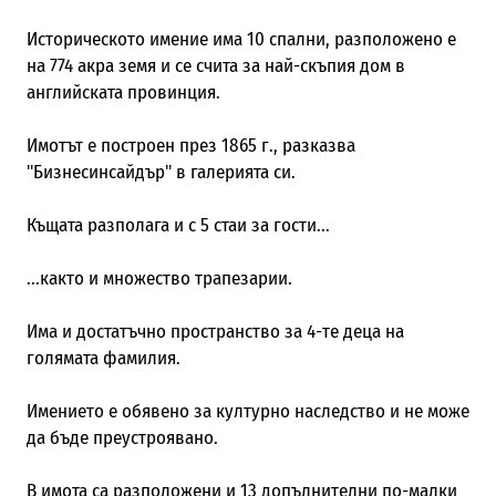
Историческото имение има 10 спални, разположено е
на 774 акра земя и се счита за най-скъпия дом в
английската провинция.
Имотът е построен през 1865 г., разказва
"Бизнесинсайдър" в галерията си.
Къщата разполага и с 5 стаи за гости...
...както и множество трапезарии.
Има и достатъчно пространство за 4-те деца на
голямата фамилия.
Имението е обявено за културно наследство и не може
да бъде преустроявано.
В имота са разположени и 13 допълнителни по-малки