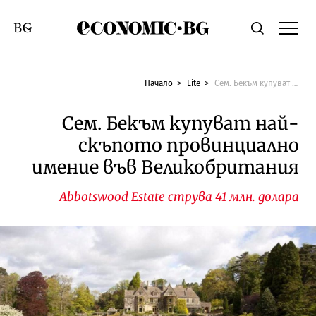
Economic.bg
Търсене
Смяна на език
Начало
Lite
Сем. Бекъм купуват най-скъпото провинциално имение във Великобритания
Сем. Бекъм купуват най-
скъпото провинциално
имение във Великобритания
Abbotswood Estate струва 41 млн. долара