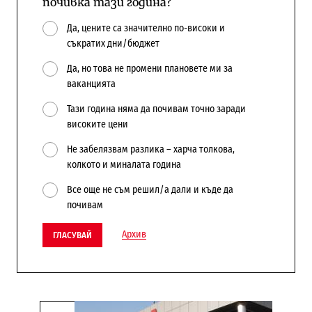
почивка тази година?
Да, цените са значително по-високи и
съкратих дни/бюджет
Да, но това не промени плановете ми за
ваканцията
Тази година няма да почивам точно заради
високите цени
Не забелязвам разлика – харча толкова,
колкото и миналата година
Все още не съм решил/а дали и къде да
почивам
Архив
ГЛАСУВАЙ