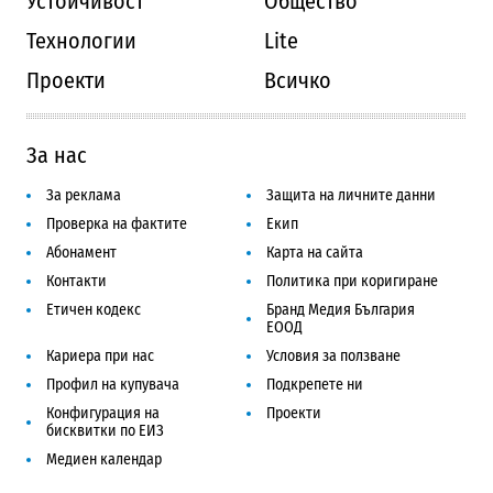
Устойчивост
Общество
Технологии
Lite
Проекти
Всичко
За нас
За реклама
Защита на личните данни
Проверка на фактите
Екип
Абонамент
Карта на сайта
Контакти
Политика при коригиране
Етичен кодекс
Бранд Медия България
ЕООД
Кариера при нас
Условия за ползване
Профил на купувача
Подкрепете ни
Конфигурация на
Проекти
бисквитки по ЕИЗ
Медиен календар