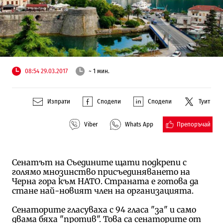
08:54 29.03.2017
~ 1 мин.
Изпрати
Сподели
Сподели
Туит
Препоръчай
Viber
Whats App
Сенатът на Съедините щати подкрепи с
голямо мнозинство присъединяването на
Черна гора към НАТО. Страната е готова да
стане най-новият член на организацията.
Сенаторите гласуваха с 94 гласа "за" и само
двама бяха "против". Това са сенаторите от