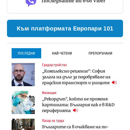
Последвайте ни във Viber
Към платформата Европари 101
ПОСЛЕДНИ
НАЙ-ЧЕТЕНИ
ПРЕПОРЪЧАНИ
Градоустройство
Градоустройство
Инфраструктура
„Комплексно решение“: София
Столична община избра
Проектирането на тунела под
залага на дълг за подобряване на
изпълнител за преместването на
Петрохан ще върви паралелно с
градския транспорт и улиците
трамвайното трасе по бул.
екологичните оценки
„Скобелев“
Иновации
Компании
Инфраструктура
„Рекордът“, който не променя
„Хювефарма“ подписа договор за
Проектирането на тунела под
картината: България пак е в R&D
придобиване на Euroapi Italy
Петрохан ще върви паралелно с
периферията
екологичните оценки
Пазар на труда
Финанси
Инфраструктура
Българите са в очакване на по-
RATE | Българският