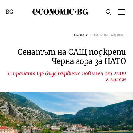
Economic.bg
Търсене
Смяна на език
Начало
Сенатът на САЩ подкрепи Черна гора за НАТО
Сенатът на САЩ подкрепи
Черна гора за НАТО
Страната ще бъде първият нов член от 2009
г. насам