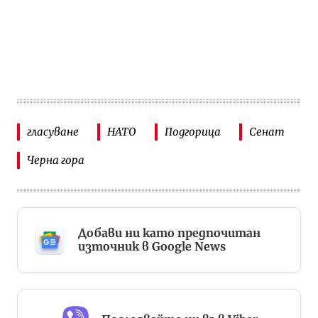
гласуване
НАТО
Подгорица
Сенат
Черна гора
Добави ни като предпочитан
източник в Google News