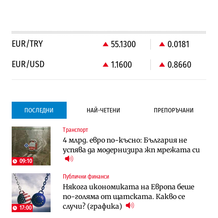
EUR/TRY
55.1300
0.0181
EUR/USD
1.1600
0.8660
ПОСЛЕДНИ
НАЙ-ЧЕТЕНИ
ПРЕПОРЪЧАНИ
Транспорт
Градоустройство
Компании
4 млрд. евро по-късно: България не
Столична община избра изпълнител за
Vivacom предлага над 150 устройства с
успява да модернизира жп мрежата си
преместването на трамвайното
90% отстъпка през август
трасе по бул. „Скобелев“
09:10
Публични финанси
Компании
Градоустройство
Някога икономиката на Европа беше
Vivacom предлага над 150 устройства с
Столична община избра изпълнител за
по-голяма от щатската. Какво се
90% отстъпка през август
преместването на трамвайното
случи? (графика)
трасе по бул. „Скобелев“
17:00