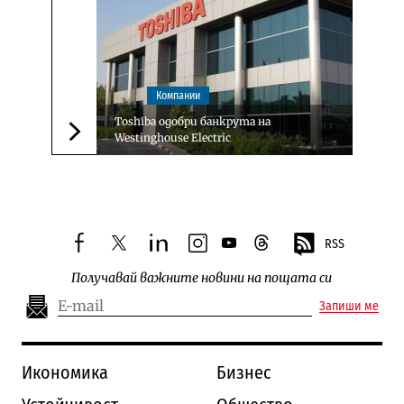
Компании
Toshiba одобри банкрута на
Westinghouse Electric
Следваща новина
RSS
facebook
twitter
linkedin
instagram
youtube
threads
Получавай важните новини на пощата си
Запиши ме
Икономика
Бизнес