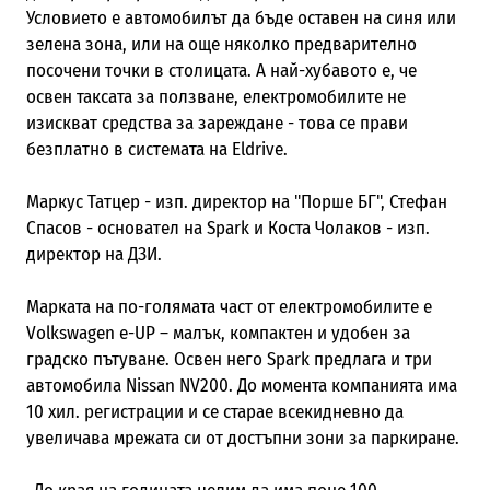
Условието е автомобилът да бъде оставен на синя или
зелена зона, или на още няколко предварително
посочени точки в столицата. А най-хубавото е, че
освен таксата за ползване, електромобилите не
изискват средства за зареждане - това се прави
безплатно в системата на Eldrive.
Маркус Татцер - изп. директор на "Порше БГ", Стефан
Спасов - основател на Spark и Коста Чолаков - изп.
директор на ДЗИ.
Марката на по-голямата част от електромобилите е
Volkswagen e-UP – малък, компактен и удобен за
градско пътуване. Освен него Spark предлага и три
автомобила Nissan NV200. До момента компанията има
10 хил. регистрации и се старае всекидневно да
увеличава мрежата си от достъпни зони за паркиране.