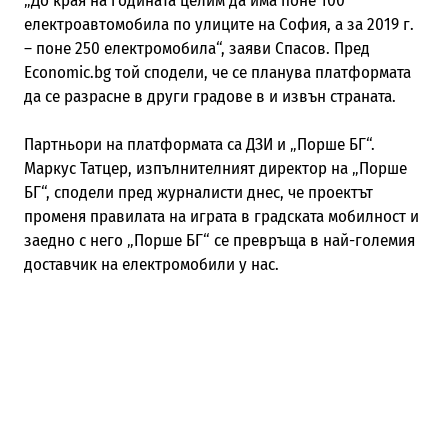
„До края на годината целим да има поне 100
електроавтомобила по улиците на София, а за 2019 г.
– поне 250 електромобила“, заяви Спасов. Пред
Economic.bg той сподели, че се планува платформата
да се разрасне в други градове в и извън страната.
Партньори на платформата са ДЗИ и „Порше БГ“.
Маркус Татцер, изпълнителният директор на „Порше
БГ“, сподели пред журналисти днес, че проектът
променя правилата на играта в градската мобилност и
заедно с него „Порше БГ“ се превръща в най-големия
доставчик на електромобили у нас.