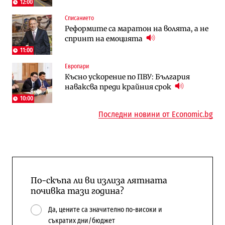
Доброславци
12:00
Списанието
Енергетика
To:know
Реформите са маратон на волята, а не
АЕЦ „Козлодуй“ ще работи само още
Последни дни с обозначаване на цените
спринт на емоцията
няколко седмици, ако сушата продължи
в лева: Какво предстои?
11:00
Европари
Енергетика
Компании
Късно ускорение по ПВУ: България
Държавният ТЕЦ „Марица изток 2“
„Ендуросат“ ще строи огромен
наваксва преди крайния срок
работи с 5 блока
космически и отбранителен център в
Доброславци
10:00
Последни новини от Economic.bg
По-скъпа ли ви излиза лятната
почивка тази година?
Да, цените са значително по-високи и
съкратих дни/бюджет