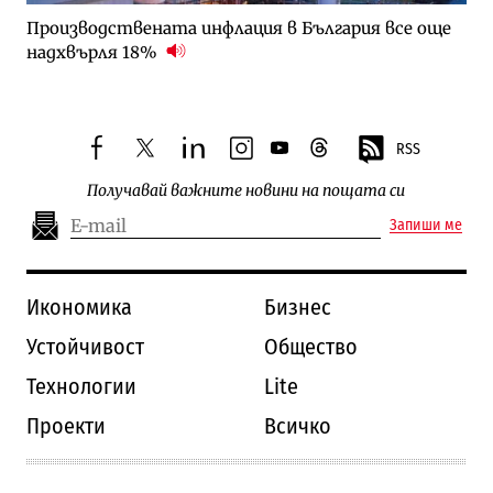
Производствената инфлация в България все още
надхвърля 18%
RSS
facebook
twitter
linkedin
instagram
youtube
threads
Получавай важните новини на пощата си
Запиши ме
Икономика
Бизнес
Устойчивост
Общество
Технологии
Lite
Проекти
Всичко