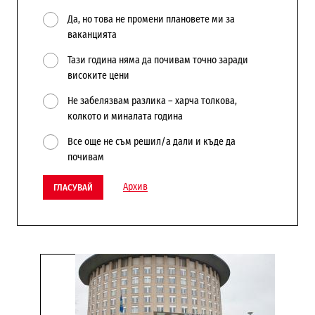
Да, но това не промени плановете ми за
ваканцията
Тази година няма да почивам точно заради
високите цени
Не забелязвам разлика – харча толкова,
колкото и миналата година
Все още не съм решил/а дали и къде да
почивам
Архив
ГЛАСУВАЙ