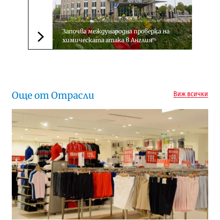
Започва международна проверка на
химическата атака в Англия
Следваща новина
Още от Отрасли
Виж всички