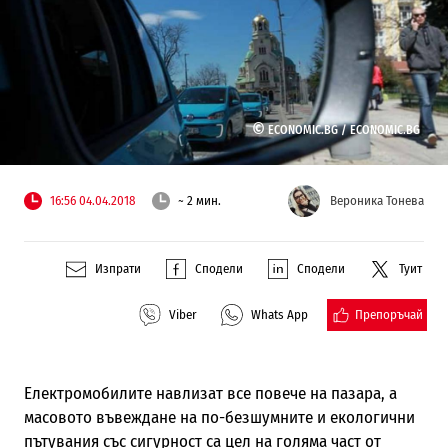
©
ECONOMIC.BG /
ECONOMIC.BG
16:56 04.04.2018
~ 2 мин.
Вероника Тонева
Изпрати
Сподели
Сподели
Туит
Препоръчай
Viber
Whats App
Електромобилите навлизат все повече на пазара, а
масовото въвеждане на по-безшумните и екологични
пътувания със сигурност са цел на голяма част от