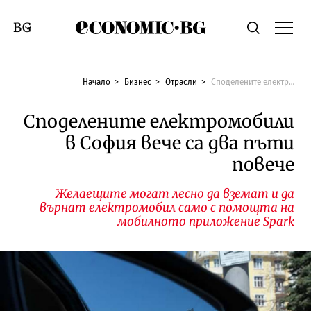
Economic.bg
Търсене
Смяна на език
Начало
Бизнес
Отрасли
Споделените електромобили в София вече са два пъти повече
Споделените електромобили
в София вече са два пъти
повече
Желаещите могат лесно да вземат и да
върнат електромобил само с помощта на
мобилното приложение Spark