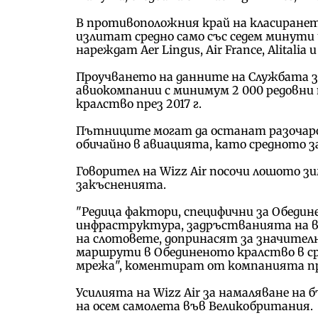
В противоположния край на класирането 
излитат средно само със седем минути 
нареждат Aer Lingus, Air France, Alitalia и 
Проучването на данните на Службата з
авиокомпании с минимум 2 000 редовн
кралство през 2017 г.
Пътниците могат да останат разочаро
обичайно в авиацията, като средното з
Говорител на Wizz Air посочи лошото зи
закъсненията.
"Редица фактори, специфични за Обед
инфраструктура, задръстванията на 
на слотовете, допринасят за значите
маршрути в Обединеното кралство в с
мрежа", коментират от компанията пре
Усилията на Wizz Air за намаляване н
на осем самолета във Великобритания.