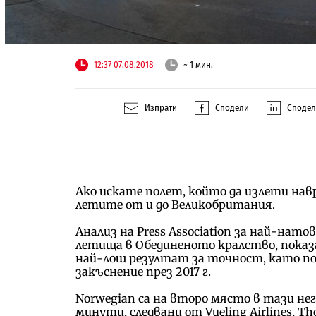
12:37 07.08.2018
~ 1 мин.
Изпрати
Сподели
Споде
Ако искате полет, който да излети навр
летите от и до Великобритания.
Анализ на Press Association за най-на
летища в Обединеното кралство, показ
най-лош резултат за точност, като п
закъснение през 2017 г.
Norwegian са на второ място в тази не
минути, следвани от Vueling Airlines, Tho