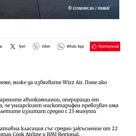
©
ECONOMIC.BG /
PIXABAY
Препоръчай
ли
Туит
Viber
Whats App
еме, може да избягвате Wizz Air. Поне ако
товарените авиокомпании, опериращи от
а, че унгарският нискотарифен превозвач има
олетите излитат средно с 23 минути
гативна класация със средно закъснение от 22
mas Cook Airline и BMI Regional.