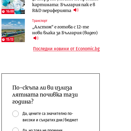
картината: България пак е в
откажат напълно от Google
център в Доброславци
R&D периферията
16:00
Енергетика
Транспорт
Компании
Държавният ТЕЦ „Марица
„Алстом“ е готова с 12-те
„Ендуросат“ ще строи огромен
изток 2“ работи с 5 блока
нови влака за България (видео)
космически и отбранителен
10:12
център в Доброславци
15:13
Последни новини от Economic.bg
По-скъпа ли ви излиза
лятната почивка тази
година?
Да, цените са значително по-
високи и съкратих дни/бюджет
Да, но това не промени