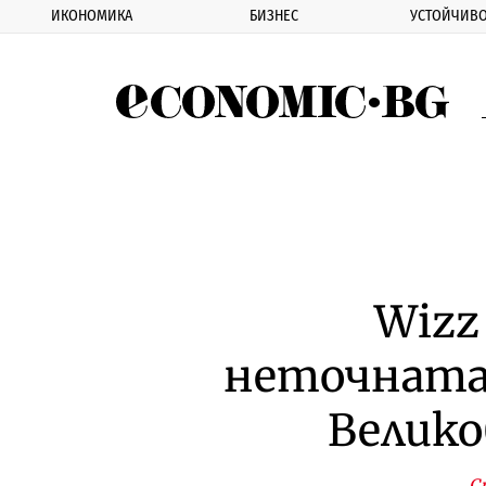
ИКОНОМИКА
БИЗНЕС
УСТОЙЧИВО
Eco
Wizz
неточната
Велико
С