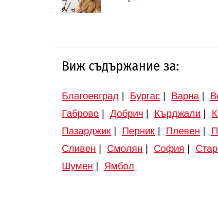
Виж съдържание за:
Благоевград
|
Бургас
|
Варна
|
В
Габрово
|
Добрич
|
Кърджали
|
К
Пазарджик
|
Перник
|
Плевен
|
П
Сливен
|
Смолян
|
София
|
Стар
Шумен
|
Ямбол