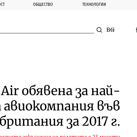
СТ
ОБЩЕСТВО
ТЕХНОЛОГИИ
nomic.bg
Търсене
Смяна на ез
f
Търси
 Air обявена за най-
 авиокомпания във
британия за 2017 г.
редното закъснение на полетите е 23 минути