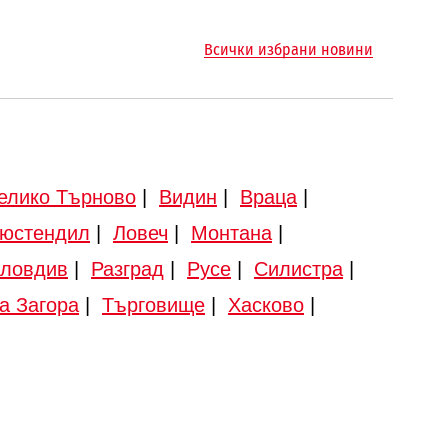
Всички избрани новини
елико Търново
|
Видин
|
Враца
|
юстендил
|
Ловеч
|
Монтана
|
ловдив
|
Разград
|
Русе
|
Силистра
|
а Загора
|
Търговище
|
Хасково
|