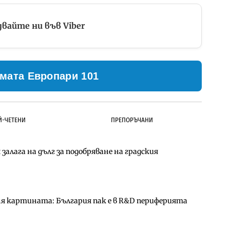
вайте ни във Viber
мата Европари 101
Й-ЧЕТЕНИ
ПРЕПОРЪЧАНИ
залага на дълг за подобряване на градския
ълнител за преместването на трамвайното
д Петрохан ще върви паралелно с екологичните
ня картината: България пак е в R&D периферията
д Петрохан ще върви паралелно с екологичните
за придобиване на Euroapi Italy