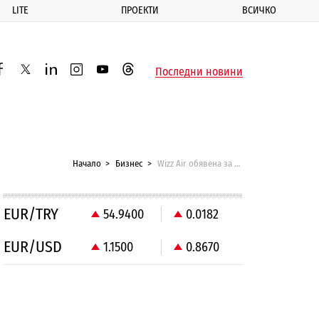
LITE
ПРОЕКТИ
ВСИЧКО
ик
Последни новини
acebook
twitter
linkedin
instagram
youtube
threads
Начало
Бизнес
Wizz Air обявена за най-неточната авиокомпания във Великобритания за 2017 г.
EUR/TRY
54.9400
0.0182
EUR/USD
1.1500
0.8670