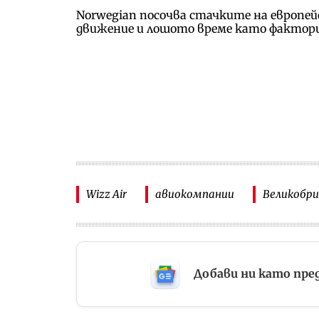
Norwegian посочва стачките на европе
движение и лошото време като фактори
Wizz Air
авиокомпании
Великобр
Добави ни като пре