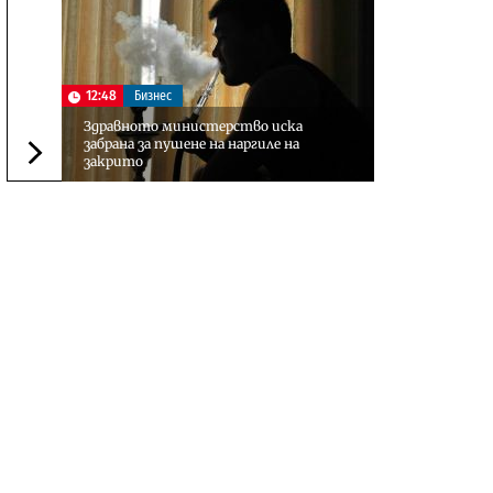
12:48
Бизнес
Здравното министерство иска
забрана за пушене на наргиле на
закрито
Следваща новина