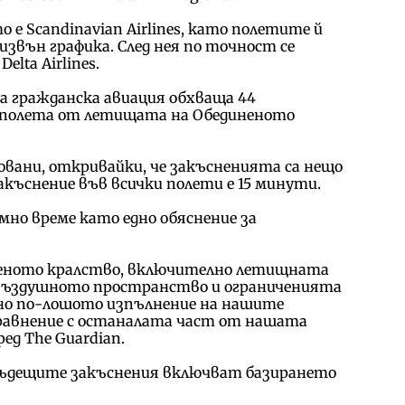
е Scandinavian Airlines, като полетите й
извън графика. След нея по точност се
Delta Airlines.
а гражданска авиация обхваща 44
и полета от летищата на Обединеното
вани, откривайки, че закъсненията са нещо
акъснение във всички полети е 15 минути.
мно време като едно обяснение за
иненото кралство, включително летищната
въздушното пространство и ограниченията
лно по-лошото изпълнение на нашите
равнение с останалата част от нашата
д The Guardian.
а бъдещите закъснения включват базирането