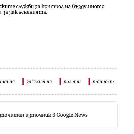
йските служби за контрол на въздушното
 за закъсненията.
итания
закъснения
полети
точност
дпочитан източник в Google News