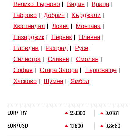
Велико Търново
|
Видин
|
Враца
|
Габрово
|
Добрич
|
Кърджали
|
Кюстендил
|
Ловеч
|
Монтана
|
Пазарджик
|
Перник
|
Плевен
|
Пловдив
|
Разград
|
Русе
|
Силистра
|
Сливен
|
Смолян
|
София
|
Стара Загора
|
Търговище
|
Хасково
|
Шумен
|
Ямбол
EUR/TRY
55.1300
0.0181
EUR/USD
1.1600
0.8660