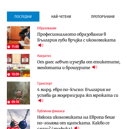
ПОСЛЕДНИ
НАЙ-ЧЕТЕНИ
ПРЕПОРЪЧАНИ
Образование
Градоустройство
Компании
Професионалното образование в
Столична община избра изпълнител за
Vivacom предлага над 150 устройства с
България губи връзка с икономиката
преместването на трамвайното
90% отстъпка през август
трасе по бул. „Скобелев“
11:00
Накратко
Компании
Градоустройство
От днес левът изчезва от етикетите,
Vivacom предлага над 150 устройства с
Столична община избра изпълнител за
менютата и брошурите
90% отстъпка през август
преместването на трамвайното
трасе по бул. „Скобелев“
10:00
Транспорт
Компании
Енергетика
4 млрд. евро по-късно: България не
„Ендуросат“ ще строи огромен
Държавният ТЕЦ „Марица изток 2“
успява да модернизира жп мрежата си
космически и отбранителен център в
работи с 5 блока
Доброславци
09:10
Публични финанси
Енергетика
Компании
Някога икономиката на Европа беше
Държавният ТЕЦ „Марица изток 2“
„Ендуросат“ ще строи огромен
по-голяма от щатската. Какво се
работи с 5 блока
космически и отбранителен център в
случи? (графика)
Доброславци