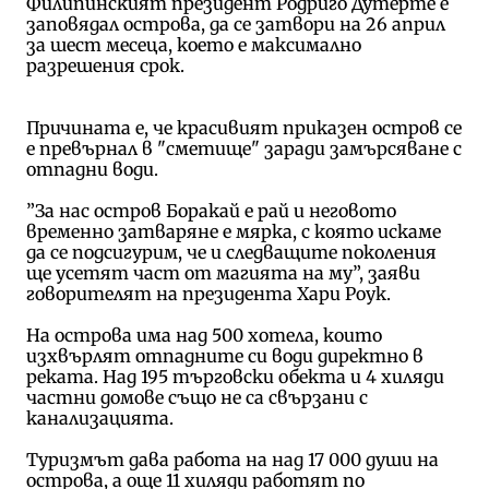
Филипинският президент Родриго Дутерте е
заповядал острова, да се затвори на 26 април
за шест месеца, което е максимално
разрешения срок.
Причината е, че красивият приказен остров се
е превърнал в "сметище" заради замърсяване с
отпадни води.
”За нас остров Боракай е рай и неговото
временно затваряне е мярка, с която искаме
да се подсигурим, че и следващите поколения
ще усетят част от магията на му”, заяви
говорителят на президента Хари Роук.
На острова има над 500 хотела, които
изхвърлят отпадните си води директно в
реката. Над 195 търговски обекта и 4 хиляди
частни домове също не са свързани с
канализацията.
Туризмът дава работа на над 17 000 души на
острова, а още 11 хиляди работят по