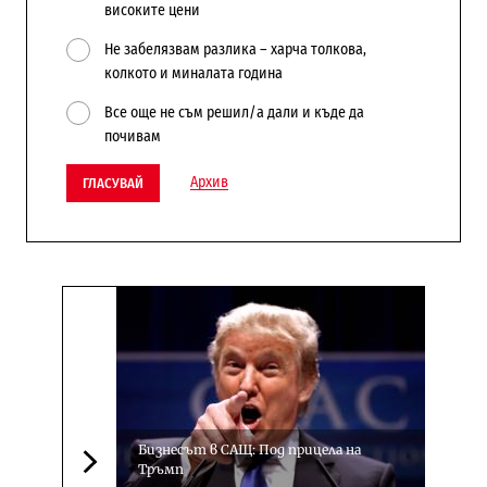
високите цени
Не забелязвам разлика – харча толкова,
колкото и миналата година
Все още не съм решил/а дали и къде да
почивам
Архив
ГЛАСУВАЙ
Бизнесът в САЩ: Под прицела на
Тръмп