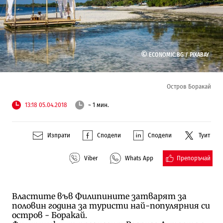
©
ECONOMIC.BG /
PIXABAY
Остров Боракай
13:18 05.04.2018
~ 1 мин.
Изпрати
Сподели
Сподели
Туит
Препоръчай
Viber
Whats App
Властите във Филипините затварят за
половин година за туристи най-популярния си
остров - Боракай.