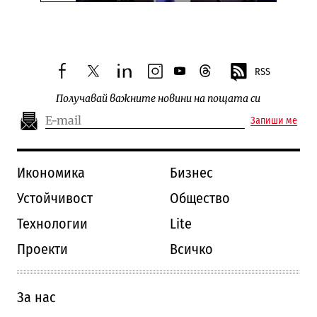
Следваща новина
RSS
facebook
twitter
linkedin
instagram
youtube
threads
Получавай важните новини на пощата си
Запиши ме
Икономика
Бизнес
Устойчивост
Общество
Технологии
Lite
Проекти
Всичко
За нас