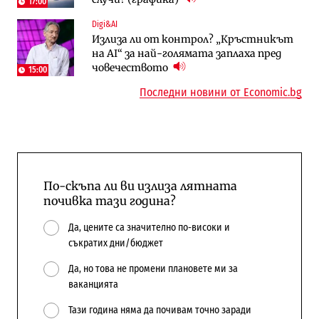
17:00
Digi&AI
Енергетика
Регулации
Излиза ли от контрол? „Кръстникът
АЕЦ „Козлодуй“ ще работи само още
Лекарствата за редки болести
на AI“ за най-голямата заплаха пред
няколко седмици, ако сушата продължи
попадат в капан на обществените
човечеството
поръчки?
15:00
Последни новини от Economic.bg
По-скъпа ли ви излиза лятната
почивка тази година?
Да, цените са значително по-високи и
съкратих дни/бюджет
Да, но това не промени плановете ми за
ваканцията
Тази година няма да почивам точно заради