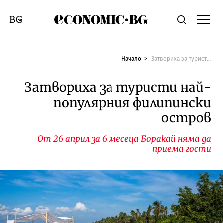
Economic.bg
Търсене
Смяна на език
Начало
Затвориха за туристи най-популярния филипински остров
Затвориха за туристи най-
популярния филипински
остров
От 26 април за 6 месеца Боракай няма да
приема гости