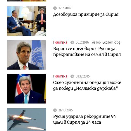
12.2.2016
Договориха примирие за Сирия
Политика
06.2.2016
Автор:
Economic.bg
Водят се преговори с Русия за
прекратяване на огъня в Сирия
Политика
03.12.2015
Само сухопътна операция може
да победи „Ислямска държава“
26.10.2015
Русия ударила рекордните 94
цели в Сирия за 24 часа