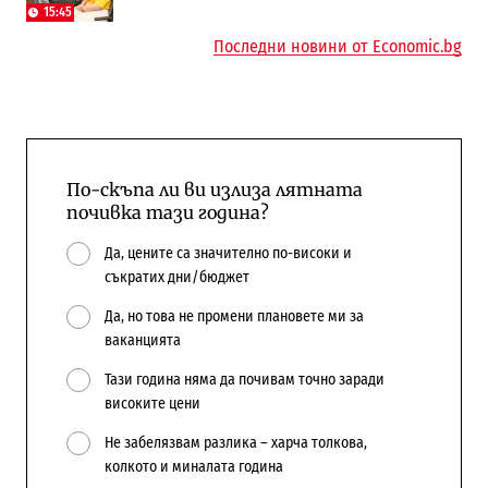
15:45
Последни новини от Economic.bg
По-скъпа ли ви излиза лятната
почивка тази година?
Да, цените са значително по-високи и
съкратих дни/бюджет
Да, но това не промени плановете ми за
ваканцията
Тази година няма да почивам точно заради
високите цени
Не забелязвам разлика – харча толкова,
колкото и миналата година