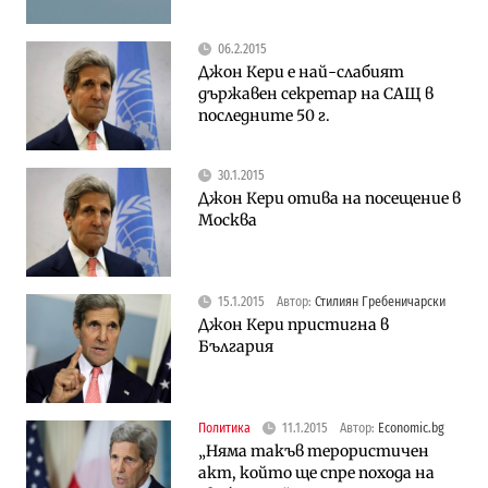
06.2.2015
Джон Кери е най-слабият
държавен секретар на САЩ в
последните 50 г.
30.1.2015
Джон Кери отива на посещение в
Москва
15.1.2015
Автор:
Стилиян Гребеничарски
Джон Кери пристигна в
България
Политика
11.1.2015
Автор:
Economic.bg
„Няма такъв терористичен
акт, който ще спре похода на