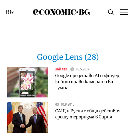
Economic.bg
Търсене
Смяна на език
Google Lens (28)
Хай-тек
18.5.2017
Google представи AI софтуер,
който прави камерата ви
„умна“
10.9.2016
САЩ и Русия с общи действия
срещу тероризма в Сирия