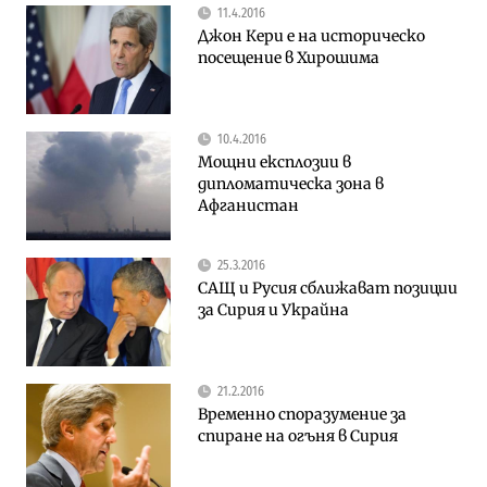
11.4.2016
Джон Кери е на историческо
посещение в Хирошима
10.4.2016
Мощни експлозии в
дипломатическа зона в
Афганистан
25.3.2016
САЩ и Русия сближават позиции
за Сирия и Украйна
21.2.2016
Временно споразумение за
спиране на огъня в Сирия