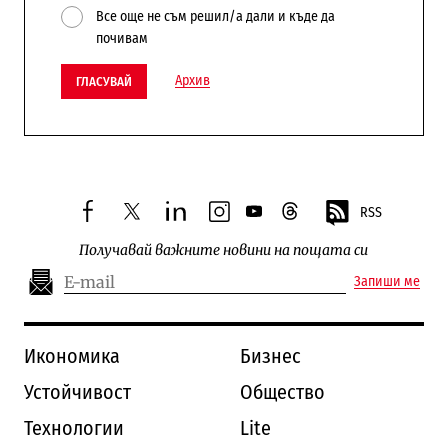
Все още не съм решил/а дали и къде да
почивам
Архив
ГЛАСУВАЙ
RSS
facebook
twitter
linkedin
instagram
youtube
threads
Получавай важните новини на пощата си
Запиши ме
Икономика
Бизнес
Устойчивост
Общество
Технологии
Lite