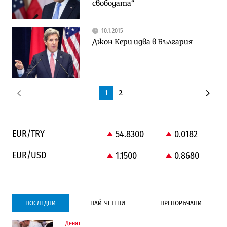
свободата“
10.1.2015
Джон Кери идва в България
1
2
EUR/TRY
54.8300
0.0182
EUR/USD
1.1500
0.8680
ПОСЛЕДНИ
НАЙ-ЧЕТЕНИ
ПРЕПОРЪЧАНИ
Денят
Компании
Компании