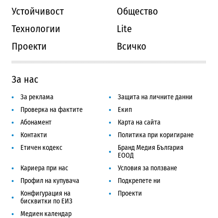
Устойчивост
Общество
Технологии
Lite
Проекти
Всичко
За нас
За реклама
Защита на личните данни
Проверка на фактите
Екип
Абонамент
Карта на сайта
Контакти
Политика при коригиране
Етичен кодекс
Бранд Медия България
ЕООД
Кариера при нас
Условия за ползване
Профил на купувача
Подкрепете ни
Конфигурация на
Проекти
бисквитки по ЕИЗ
Медиен календар