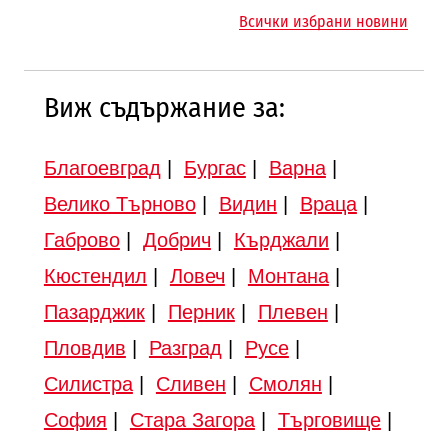
магистралата Русе – Велико
Всички избрани новини
Търново
Виж съдържание за:
Благоевград
|
Бургас
|
Варна
|
Велико Търново
|
Видин
|
Враца
|
Габрово
|
Добрич
|
Кърджали
|
Кюстендил
|
Ловеч
|
Монтана
|
Пазарджик
|
Перник
|
Плевен
|
Пловдив
|
Разград
|
Русе
|
Силистра
|
Сливен
|
Смолян
|
София
|
Стара Загора
|
Търговище
|