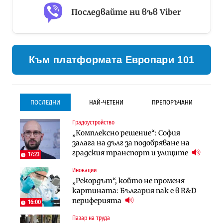
Последвайте ни във Viber
Към платформата Европари 101
ПОСЛЕДНИ
НАЙ-ЧЕТЕНИ
ПРЕПОРЪЧАНИ
Градоустройство
Градоустройство
Инфраструктура
„Комплексно решение“: София
Столична община избра
Проектирането на тунела под
залага на дълг за подобряване на
изпълнител за преместването на
Петрохан ще върви паралелно с
градския транспорт и улиците
трамвайното трасе по бул.
екологичните оценки
17:23
„Скобелев“
Иновации
Компании
Инфраструктура
„Рекордът“, който не променя
„Хювефарма“ подписа договор за
Проектирането на тунела под
картината: България пак е в R&D
придобиване на Euroapi Italy
Петрохан ще върви паралелно с
периферията
16:00
екологичните оценки
Пазар на труда
Финанси