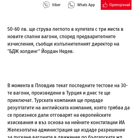
Препоръчай
Viber
Whats App
50-60 лв. ще струва леглото в купетата с три места в
новите спални вагони, според предварителните
изчисления, съобщи изпълнителният директор на
"БДЖ холдинг" Йордан Недев.
В момента в Пловдив текат последните тестове на 30-
те вагони, произведени в Турция и днес те ще
приключат. Турската компания ще предаде
резултатите на английската компания, която трябва да
се произнесе дали отговарят на европейските
изисквания и въз основа на нейните констатации ИА
Железопътна администрация ще издаде разрешение
за пускане вагоните в движение по българската жп