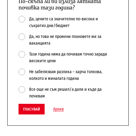
По-скъпа ли ви излиза лятната
почивка тази година?
Да, цените са значително по-високи и
съкратих дни/бюджет
Да, но това не промени плановете ми за
ваканцията
Тази година няма да почивам точно заради
високите цени
Не забелязвам разлика – харча толкова,
колкото и миналата година
Все още не съм решил/а дали и къде да
почивам
Архив
ГЛАСУВАЙ