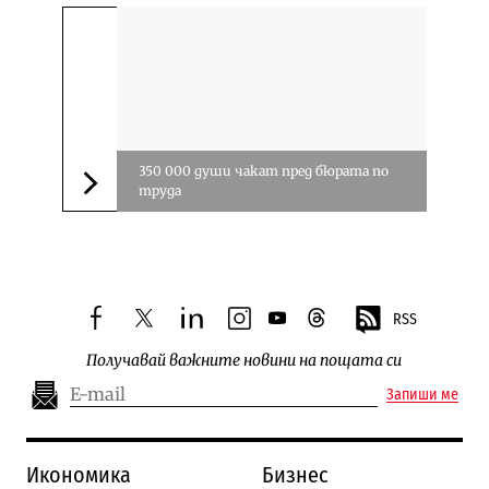
350 000 души чакат пред бюрата по
труда
Следваща новина
RSS
facebook
twitter
linkedin
instagram
youtube
threads
Получавай важните новини на пощата си
Запиши ме
Икономика
Бизнес