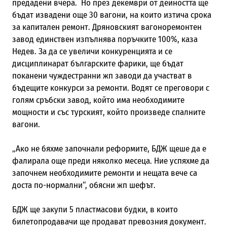
предадени вчера. Но през декември от дейността ще
бъдат извадени още 30 вагони, на които изтича срока
за капитален ремонт. Дряновският вагоноремонтен
завод единствен изпълнява поръчките 100%, каза
Недев. За да се увеличи конкуренцията и се
дисциплинарат българските фарики, ще бъдат
поканени чуждестранни жп заводи да участват в
бъдещите конкурси за ремонти. Водят се преговори с
голям сръбски завод, който има необходимите
мощности и със турският, който произведе спалните
вагони.
„Ако не бяхме започнали реформите, БДЖ щеше да е
фалирала още преди няколко месеца. Ние успяхме да
започнем необходимите ремонти и нещата вече са
доста по-нормални“, обясни жп шефът.
БДЖ ще закупи 5 пластмасови будки, в които
билетопродавачи ще продават превозния документ.