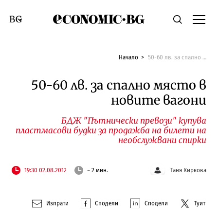
Economic.bg
Търсене
Смяна на език
Начало
50-60 лв. за спално място в новите вагони
50-60 лв. за спално място в
новите вагони
БДЖ "Пътнически превози" купува
пластмасови будки за продажба на билети на
необслужвани спирки
19:30 02.08.2012
~ 2 мин.
Таня Киркова
Изпрати
Сподели
Сподели
Туит