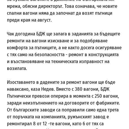
мрежа, обясни директорът. Това означава, че новите
спални вагони няма да започнат да возят пътници
преди края на август.
Чак догодина БДЖ ще залага в заданията за бъдещите
ремонти на вагони изискване и за подобряване
комфорта за пътниците, а не както досега осигуряване
с тях само на безопасността - ремонт в конструкцията
и възстановяване на техническата изправност на
возилата.
Изоставането в дадените за ремонт вагони ще бъде
наваксано, каза Недев. Вместо с 380 вагони, БДЖ
Пътнически превози оперира в момента с 250 вагони,
заради неизпълнението на договорите от фабриките.
От българските заводи са поправили само една трета
от поръчката на компанията, румънският завод е
ремонтирал 8 от 12 -те вагони, като 6 от тях са