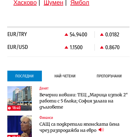
Хасково
|
Шумен
|
Ямбол
EUR/TRY
54.9400
0.0182
EUR/USD
1.1500
0.8670
ПОСЛЕДНИ
НАЙ-ЧЕТЕНИ
ПРЕПОРЪЧАНИ
Денят
Градоустройство
Компании
Вечерни новини: ТЕЦ „Марица изток 2“
Столична община избра изпълнител за
Vivacom предлага над 150 устройства с
работи с 5 блока; София залага на
преместването на трамвайното
90% отстъпка през август
дълговете
трасе по бул. „Скобелев“
18:40
Финанси
Компании
To:know
САЩ са подкрепили японската йена
Vivacom предлага над 150 устройства с
Последни дни с обозначаване на цените
чрез разпродажба на евро
90% отстъпка през август
в лева: Какво предстои?