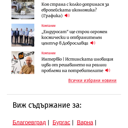
Енергетика
Финанси
Коя страна с колко допринася за
АЕЦ „Козлодуй“ ще работи само още
Ипотечното кредитиране в
европейската икономика?
няколко седмици, ако сушата
България продължава да се охлажда
(Графика)
продължи
(Графика)
Компании
Компании
Публични финанси
„Ендуросат“ ще строи огромен
„Хювефарма“ подписа договор за
След 20 години застой: Данъчните
космически и отбранителен
придобиване на Euroapi Italy
оценки на имотите може да бъдат
център в Доброславци
вдигнати
Компании
Инфраструктура
Инфраструктура
Интервю | Истинската иновация
АПИ възложи промяната на
Вторият мост над Варненското
идва от решаването на реални
парцеларния план за
езеро става част от бъдещата
проблеми на потребителите
магистралата Русе – Велико
магистрала „Черно море“
Всички избрани новини
Търново
Виж съдържание за:
Благоевград
|
Бургас
|
Варна
|