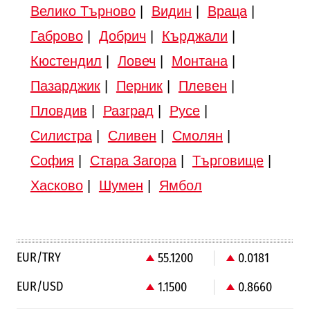
Велико Търново
|
Видин
|
Враца
|
Габрово
|
Добрич
|
Кърджали
|
Кюстендил
|
Ловеч
|
Монтана
|
Пазарджик
|
Перник
|
Плевен
|
Пловдив
|
Разград
|
Русе
|
Силистра
|
Сливен
|
Смолян
|
София
|
Стара Загора
|
Търговище
|
Хасково
|
Шумен
|
Ямбол
EUR/TRY
55.1200
0.0181
EUR/USD
1.1500
0.8660