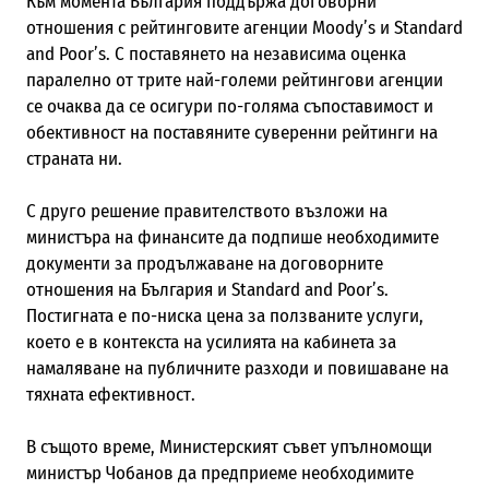
Към момента България поддържа договорни
отношения с рейтинговите агенции Moody’s и Standard
and Poor’s. С поставянето на независима оценка
паралелно от трите най-големи рейтингови агенции
се очаква да се осигури по-голяма съпоставимост и
обективност на поставяните суверенни рейтинги на
страната ни.
С друго решение правителството възложи на
министъра на финансите да подпише необходимите
документи за продължаване на договорните
отношения на България и Standard and Poor’s.
Постигната е по-ниска цена за ползваните услуги,
което е в контекста на усилията на кабинета за
намаляване на публичните разходи и повишаване на
тяхната ефективност.
В същото време, Министерският съвет упълномощи
министър Чобанов да предприеме необходимите