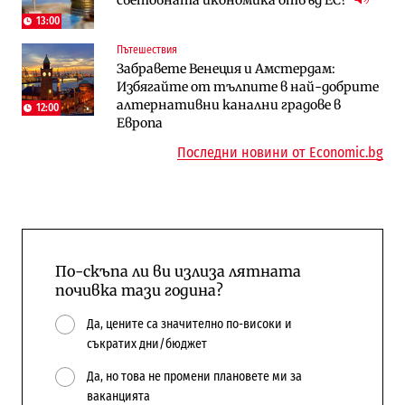
Доброславци
13:00
Енергетика
Регулации
Пътешествия
АЕЦ „Козлодуй“ ще работи само още
Лекарствата за редки болести
Забравете Венеция и Амстердам:
няколко седмици, ако сушата продължи
попадат в капан на обществените
Избягайте от тълпите в най-добрите
поръчки?
алтернативни канални градове в
12:00
Европа
Последни новини от Economic.bg
По-скъпа ли ви излиза лятната
почивка тази година?
Да, цените са значително по-високи и
съкратих дни/бюджет
Да, но това не промени плановете ми за
ваканцията