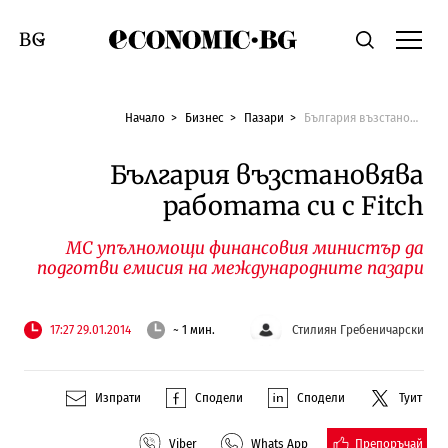
Economic.bg
Търсене
Смяна на език
Начало
Бизнес
Пазари
България възстановява работата си с Fitch
България възстановява
работата си с Fitch
МС упълномощи финансовия министър да
подготви емисия на международните пазари
17:27 29.01.2014
~ 1 мин.
Стилиян Гребеничарски
Изпрати
Сподели
Сподели
Туит
Препоръчай
Viber
Whats App