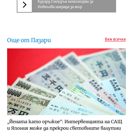
Едуард Сноудън номиниран за
Нобелова награда за мир
Следваща новина
Още от Пазари
Виж всички
„Йената като оръжие“: Интервенцията на САЩ
и Япония може да прекрои световните валутни