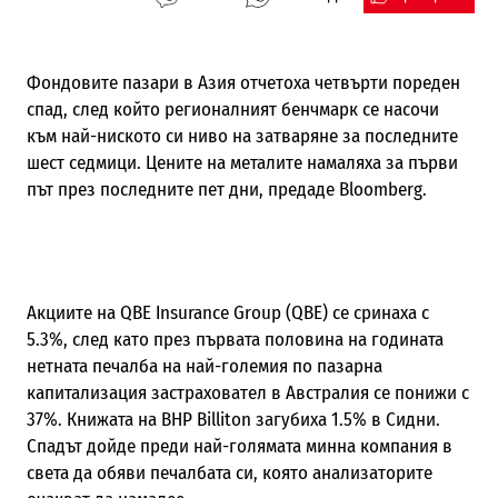
Фондовите пазари в Азия отчетоха четвърти пореден
спад, след който регионалният бенчмарк се насочи
към най-ниското си ниво на затваряне за последните
шест седмици. Цените на металите намаляха за първи
път през последните пет дни, предаде Bloomberg.
Акциите на QBE Insurance Group (QBE) се сринаха с
5.3%, след като през първата половина на годината
нетната печалба на най-големия по пазарна
капитализация застраховател в Австралия се понижи с
37%. Книжата на BHP Billiton загубиха 1.5% в Сидни.
Спадът дойде преди най-голямата минна компания в
света да обяви печалбата си, която анализаторите