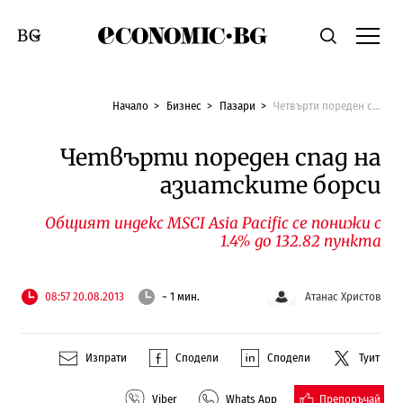
Economic.bg
Търсене
Смяна на език
Начало
Бизнес
Пазари
Четвърти пореден спад на азиатските борси
Четвърти пореден спад на
азиатските борси
Общият индекс MSCI Asia Pacific се понижи с
1.4% до 132.82 пункта
08:57 20.08.2013
~ 1 мин.
Атанас Христов
Изпрати
Сподели
Сподели
Туит
Препоръчай
Viber
Whats App