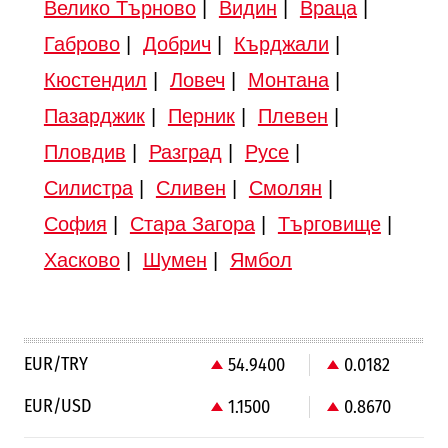
Велико Търново
|
Видин
|
Враца
|
Габрово
|
Добрич
|
Кърджали
|
Кюстендил
|
Ловеч
|
Монтана
|
Пазарджик
|
Перник
|
Плевен
|
Пловдив
|
Разград
|
Русе
|
Силистра
|
Сливен
|
Смолян
|
София
|
Стара Загора
|
Търговище
|
Хасково
|
Шумен
|
Ямбол
EUR/TRY
54.9400
0.0182
EUR/USD
1.1500
0.8670