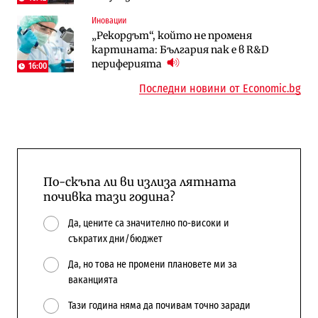
Иновации
Digi&AI
Компании
„Рекордът“, който не променя
Трафикът толкова е намалял, че големи
„Ендуросат“ ще строи огромен
картината: България пак е в R&D
медии обмислят да се откажат
космически и отбранителен център в
периферията
напълно от Google
Доброславци
16:00
Последни новини от Economic.bg
По-скъпа ли ви излиза лятната
почивка тази година?
Да, цените са значително по-високи и
съкратих дни/бюджет
Да, но това не промени плановете ми за
ваканцията
Тази година няма да почивам точно заради