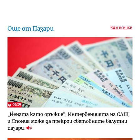
Следваща новина
Още от Пазари
Виж всички
09:39
„Йената като оръжие“: Интервенцията на САЩ
и Япония може да прекрои световните валутни
пазари