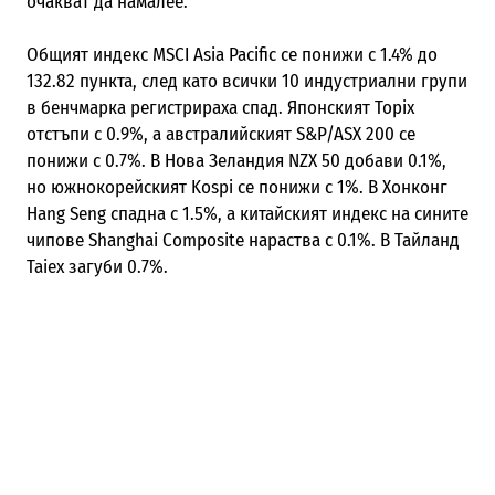
очакват да намалее.
Общият индекс MSCI Asia Pacific се понижи с 1.4% до
132.82 пункта, след като всички 10 индустриални групи
в бенчмарка регистрираха спад. Японският Topix
отстъпи с 0.9%, а австралийският S&P/ASX 200 се
понижи с 0.7%. В Нова Зеландия NZX 50 добави 0.1%,
но южнокорейският Kospi се понижи с 1%. В Хонконг
Hang Seng спадна с 1.5%, а китайският индекс на сините
чипове Shanghai Composite нараства с 0.1%. В Тайланд
Taiex загуби 0.7%.