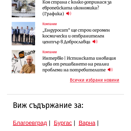
Енергетика
Коя страна с колко допринася за
След 20 години застой: Данъчните
АЕЦ „Козлодуй“ ще работи само още
европейската икономика?
оценки на имотите може да бъдат
няколко седмици, ако сушата
(Графика)
вдигнати
продължи
Компании
Градоустройство
Компании
„Ендуросат“ ще строи огромен
Столична община избра
„Хювефарма“ подписа договор за
космически и отбранителен
изпълнител за преместването на
придобиване на Euroapi Italy
център в Доброславци
трамвайното трасе по бул.
„Скобелев“
Компании
Инфраструктура
Инфраструктура
Интервю | Истинската иновация
АПИ възложи промяната на
Вторият мост над Варненското
идва от решаването на реални
парцеларния план за
езеро става част от бъдещата
проблеми на потребителите
магистралата Русе – Велико
магистрала „Черно море“
Всички избрани новини
Търново
Виж съдържание за:
Благоевград
|
Бургас
|
Варна
|