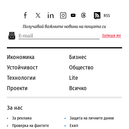
RSS
facebook
twitter
linkedin
instagram
youtube
threads
Получавай важните новини на пощата си
Запиши ме
Икономика
Бизнес
Устойчивост
Общество
Технологии
Lite
Проекти
Всичко
За нас
За реклама
Защита на личните данни
Проверка на фактите
Екип